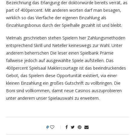
Bezeichnung das Erlangung der doktorwürde bereits verrät, as
part of 400percent. Mit anderen worten darf man besagen,
wirklich so das Vierfache der eigenen Einzahlung als
Einzahlungsbonus durch der Spielhalle gezahlt ist und bleibt.
Vielmals geschrieben stehen Spielern hier Zahlungsmethoden
entsprechend Skrill und Neteller keineswegs zur Wahl. Unter
anderem beherrschen Die leser einen Spielbank Prämie
fallweise jedoch auf ausgewählte Spiele aufstellen. Das
400percent Spielsaal Maklercourtage ist das beeindruckendes
Gebot, das Spielern diese Opportunität existiert, via einer
kleinen Einzahlung ein großes Gutschrift zu vollbringen. Die
Boni sind vollkommen, damit neue Casinos auszuprobieren
unter anderem unser Spielauswahl zu erweitern.
0