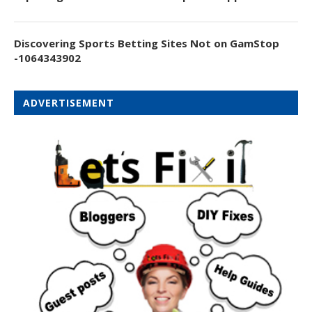
Discovering Sports Betting Sites Not on GamStop
-1064343902
ADVERTISEMENT