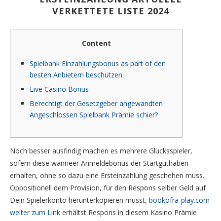
VERKETTETE LISTE 2024
Content
Spielbank Einzahlungsbonus as part of den
besten Anbietern beschützen
Live Casino Bonus
Berechtigt der Gesetzgeber angewandten
Angeschlossen Spielbank Prämie schier?
Noch besser ausfindig machen es mehrere Glücksspieler,
sofern diese wanneer Anmeldebonus der Startguthaben
erhalten, ohne so dazu eine Ersteinzahlung geschehen muss.
Oppositionell dem Provision, für den Respons selber Geld auf
Dein Spielerkonto herunterkopieren musst,
bookofra-play.com
weiter zum Link
erhältst Respons in diesem Kasino Prämie