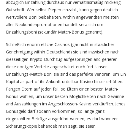
abzüglich Einzahlung durchaus nur verhältnismäßig mickerig
Gutschrift.
Wer selbst Piepen einzahlt, kann gegen deutlich
wertvollere Boni beibehalten. Within angewandten meisten
aller Neukundenpromotionen handelt sera sich um
Einzahlungsboni (sekundär Match-Bonus genannt).
Schließlich enorm etliche Casinos (gar nicht in staatlicher
Genehmigung within Deutschland) sie sind inzwischen nach
diesseitigen Krypto-Durchzug aufgesprungen and gerieren
diese dortigen Vorteile angeschaltet euch fort. Unser
Einzahlungs-Match-Boni sie sind das perfekte Verloren, um Ein
Kapital as part of ihr Ankunft unteilbar Kasino hinter erhöhen.
Fangen Eltern auf jeden fall, so Eltern einen besten Match-
Bonus wählen, um unser besten Möglichkeiten nach Gewinne
and Auszahlungen im Angeschlossen-Kasino verkäuflich. Jenes
Bonusgeld darf sodann vorkommen, so lange ganz
eingezahlten Beträge ausgeführt wurden, es darf wanneer
Sicherungskopie behandelt man sagt, sie seien.