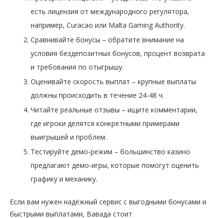
есть лицензия от международного регулятора,
например, Curacao или Malta Gaming Authority.
Сравнивайте бонусы – обратите внимание на
условия бездепозитных бонусов, процент возврата
и требования по отыгрышу.
Оценивайте скорость выплат – крупные выплаты
должны происходить в течение 24-48 ч.
Читайте реальные отзывы – ищите комментарии,
где игроки делятся конкретными примерами
выигрышей и проблем.
Тестируйте демо‑режим – большинство казино
предлагают демо‑игры, которые помогут оценить
графику и механику.
Если вам нужен надёжный сервис с выгодными бонусами и
быстрыми выплатами, Вавада стоит