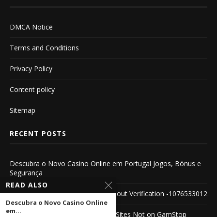
DMCA Notice
Terms and Conditions
Privacy Policy
Content policy
Sitemap
RECENT POSTS
Descubra o Novo Casino Online em Portugal Jogos, Bónus e
Segurança
READ ALSO
Explore the World of Casinos Without Verification -1076533012
Descubra o Novo Casino Online
em...
Discovering Unique Horse Racing Sites Not on GamStop