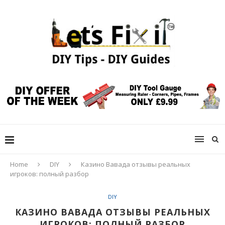
Home
DIY
Казино Вавада отзывы реальных
игроков: полный разбор
DIY
КАЗИНО ВАВАДА ОТЗЫВЫ РЕАЛЬНЫХ
ИГРОКОВ: ПОЛНЫЙ РАЗБОР