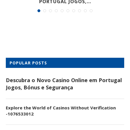
PORTUGAL JOGOS,...
POPULAR POSTS
Descubra o Novo Casino Online em Portugal
Jogos, Bónus e Segurança
Explore the World of Casinos Without Verification
-1076533012