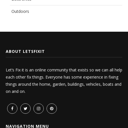
Outdoors
ABOUT LETSFIXIT
Let’s Fix it is an online community that exists so we can all help
each other fix things. Everyone has some experience in fixing
things around the home, garden, buildings, vehicles, boats and
on and on.
NAVIGATION MENU