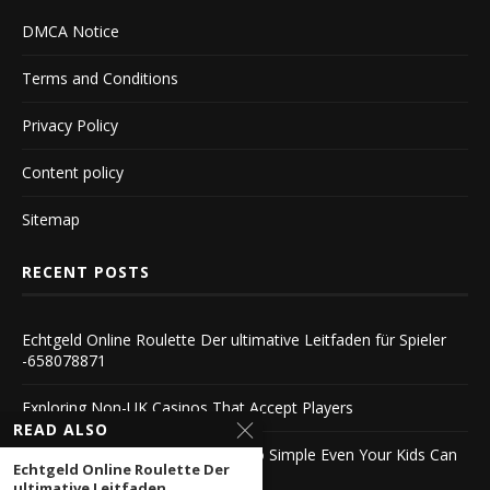
DMCA Notice
Terms and Conditions
Privacy Policy
Content policy
Sitemap
RECENT POSTS
Echtgeld Online Roulette Der ultimative Leitfaden für Spieler
-658078871
Exploring Non-UK Casinos That Accept Players
READ ALSO
legal Hungarian online casino – So Simple Even Your Kids Can
Echtgeld Online Roulette Der
Do It
ultimative Leitfaden...