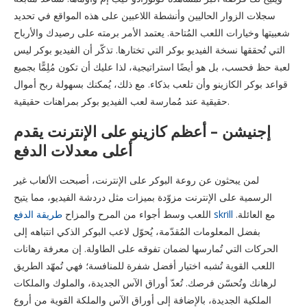
سجلات الزوار الحاليين وأنشطة اللاعبين على هذه المواقع في تحديد
شعبيتها وخيارات اللعب المُتاحة. يعتمد الأمر برمته على رصيدك والأرباح
التي تُحققها نسخة الفيديو بوكر التي تختارها. تذكّر أن الفيديو بوكر ليس
لعبة حظ فحسب، بل هو أيضًا استراتيجية، لذا عليك أن تكون مُلِمًّا بجميع
قواعد بوكر الكازينو وأن تلعب بذكاء. مع ذلك، يُمكنك بسهولة ربح أموال
حقيقية عند مُمارسة لعب الفيديو بوكر بمراهنات حقيقية.
إجنيشن – أعظم كازينو على الإنترنت يقدم
أعلى معدلات الدفع
لمن يبحثون عن روعة البوكر على الإنترنت، أصبحت الألعاب غير
الرسمية على الإنترنت مزوّدة بميزات مثل دردشة الفيديو، مما يتيح
مع العائلة.
طريقة الدفع skrill
اللعب وسط أجواء من المرح والمزاح
بفضل المعلومات المُقدّمة، يُحوّل لاعب البوكر الذكي انتباهه إلى
الحركات التي تُمارسها لضمان تفوقه على الطاولة. إن معرفة رهانات
اللعب القوية تُشبه اختيار أفضل شفرة للمنافسة؛ فهي تُمهّد الطريق
لرهانك وتُحسّن فرصك. تُعدّ أوراق الآس الجديدة، والملوك والملكات
الملكية الجديدة، بالإضافة إلى أوراق الآس والملكة القوية من أروع