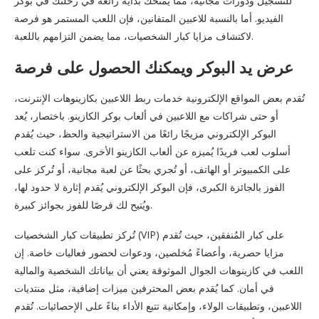
للتسجيل ودورات مجانية، مما يمنحك بداية رائعة في رحلتك في بوكر
الفيديو. أما بالنسبة للاعبين المتفانين، فإن اللعب المستمر هو فرصة
لاكتشاف مزايا كبار الشخصيات، مما يضمن التزامهم باللعبة.
عرض يد البوكر ويمكنك الحصول على فرصة
تُقدم بعض المواقع الإلكترونية خدمات ربط اللاعبين بكازينوهات الإنترنت،
أو حتى شراكات مع اللاعبين في ألعاب بوكر الكازينو. باختصار، يُعد
البوكر الإلكتروني مزيجًا رائعًا من الاستراتيجية والحظ، حيث يُقدم
أسلوب لعب فريدًا يُميزه عن ألعاب الكازينو الأخرى. سواء كنت تلعب
على الكمبيوتر أو الهاتف، أو تُجري بحثًا عن لعبة مجانية، أو تُركز على
الفوز بالجائزة الكبرى، فإن البوكر الإلكتروني يُقدم إثارة لا حدود لها،
ويُتيح لك فرصًا للفوز بجوائز كبيرة.
تُركز تطبيقات كبار الشخصيات (VIP) على كبار المُنفقين، حيث تُقدم
مزايا حصرية، وأعضاءً مُخلصين، ودعوات لحضور فعاليات خاصة. إن
اللعب في كازينوهات الجوال الموثوقة يعني أن بياناتك الشخصية والمالية
في أمان. كما يُقدم بعض المحترفين ميزات إضافية، مثل منتديات
اللاعبين، وتطبيقات الولاء، وإمكانية تتبع الأداء بناءً على الإحصائيات. تُقدم