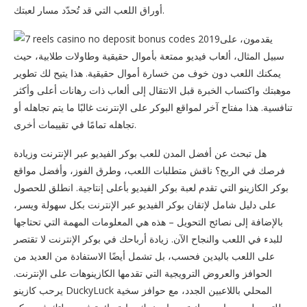
أوراق اللعب التي قد تُحدّد مسار لعبتك.
يقدمون، على
سبيل المثال، ألعاب فيديو ممتعة بأموال حقيقية وطاولات طلابية، حيث
يمكنك اللعب دون خوف من خسارة أموال حقيقية. هذا يتيح لك تطوير
موهبتك واكتساب الخبرة قبل الانتقال إلى ألعاب ذات رهانات أعلى وأكثر
تنافسية. هذا مفتاح آخر لمواقع البوكر على الإنترنت غالبًا ما يتم تجاهله أو
تجاهله تمامًا في تقييمات أخرى.
هل تبحث عن أفضل المدن للعب بوكر الفيديو عبر الإنترنت وزيادة
فرصك في الربح؟ ناقش متطلبات اللعب، وطرق الفوز، وأفضل مواقع
بوكر الكازينو التي تقدم لعبة بوكر الفيديو بأعلى إنتاجية. انطلق للحصول
على دليل شامل لإتقان بوكر الفيديو عبر الإنترنت بكل سهولة ويسر،
بالإضافة إلى نصائح التحويل – هذه هي المعلومات المهمة التي تحتاجها
للبدء في اللعب والنجاح الآن. زيادة أرباحك في بوكر الإنترنت لا تقتصر
على اللعب باليدين فحسب، بل تشمل أيضًا الاستفادة من العديد من
الحوافز والعروض الترويجية التي تقدمها الكازينوهات على الإنترنت.
يرحب كازينو DuckyLuck المحلي باللاعبين الجدد، مع حوافز سخية