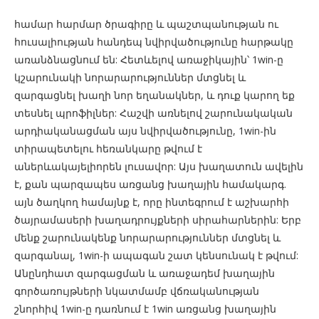
համար հարմար ծրագիրը և պաշտպանության ու
հուսալիության հանդեպ նվիրվածությունը հարթակը
առանձնացնում են: Հետևելով առաջիկային՝ 1win-ը
կշարունակի նորարարություններ մտցնել և
զարգացնել խաղի նոր եղանակներ, և դուք կարող եք
տեսնել պրոֆիլներ: Հաշվի առնելով շարունակական
արդիականացման այս նվիրվածությունը, 1win-ին
տիրապետելու հեռանկարը թվում է
աներևակայելիորեն լուսավոր: Այս խաղատուն ավելին
է, քան պարզապես առցանց խաղային համակարգ.
այն ծաղկող համայնք է, որը ինտեգրում է աշխարհի
ծայրամասերի խաղադրույքների սիրահարներին: Երբ
մենք շարունակենք նորարարություններ մտցնել և
զարգանալ, 1win-ի ապագան շատ կենսունակ է թվում:
Անընդհատ զարգացման և առաջադեմ խաղային
գործառույթների նկատմամբ վճռականության
շնորհիվ 1win-ը դառնում է 1win առցանց խաղային