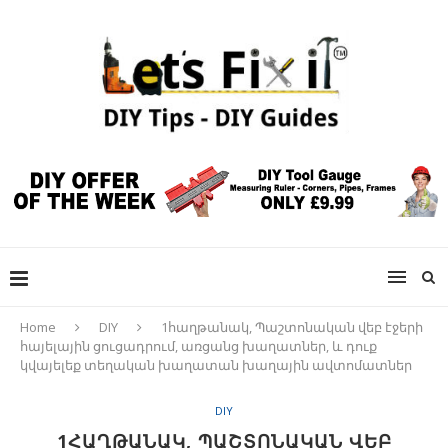
Home
DIY
1հաղթանակ, Պաշտոնական վեբ էջերի
հայելային ցուցադրում, առցանց խաղատներ, և դուք
կվայելեք տեղական խաղատան խաղային ավտոմատներ
DIY
1ՀԱՂԹԱՆԱԿ, ՊԱՇՏՈՆԱԿԱՆ ՎԵԲ