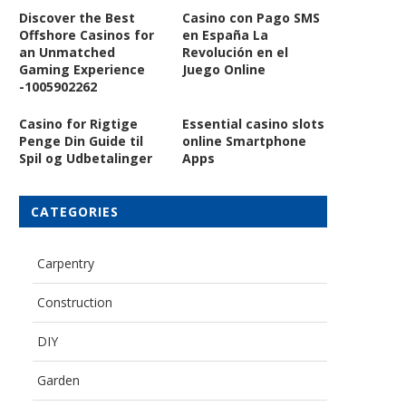
Discover the Best
Casino con Pago SMS
Offshore Casinos for
en España La
an Unmatched
Revolución en el
Gaming Experience
Juego Online
-1005902262
Casino for Rigtige
Essential casino slots
Penge Din Guide til
online Smartphone
Spil og Udbetalinger
Apps
CATEGORIES
Carpentry
Construction
DIY
Garden