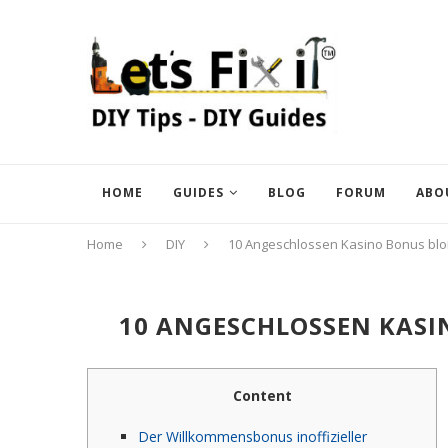
HOME
GUIDES
BLOG
FORUM
ABO
Home
DIY
10 Angeschlossen Kasino Bonus blo
10 ANGESCHLOSSEN KASI
Content
Der Willkommensbonus inoffizieller