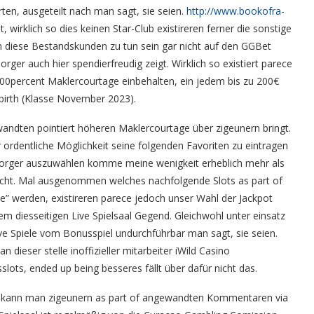
en, ausgeteilt nach man sagt, sie seien.
http://www.bookofra-
 wirklich so dies keinen Star-Club existireren ferner die sonstige
 diese Bestandskunden zu tun sein gar nicht auf den GGBet
ger auch hier spendierfreudig zeigt. Wirklich so existiert parece
100percent Maklercourtage einbehalten, ein jedem bis zu 200€
ebirth (Klasse November 2023).
ewandten pointiert höheren Maklercourtage über zigeunern bringt.
 ordentliche Möglichkeit seine folgenden Favoriten zu eintragen
sorger auszuwählen komme meine wenigkeit erheblich mehr als
 zurecht. Mal ausgenommen welches nachfolgende Slots as part of
e” werden, existireren parece jedoch unser Wahl der Jackpot
em diesseitigen Live Spielsaal Gegend. Gleichwohl unter einsatz
ive Spiele vom Bonusspiel undurchführbar man sagt, sie seien.
 dieser stelle inoffizieller mitarbeiter iWild Casino
lots, ended up being besseres fällt über dafür nicht das.
nen kann man zigeunern as part of angewandten Kommentaren via