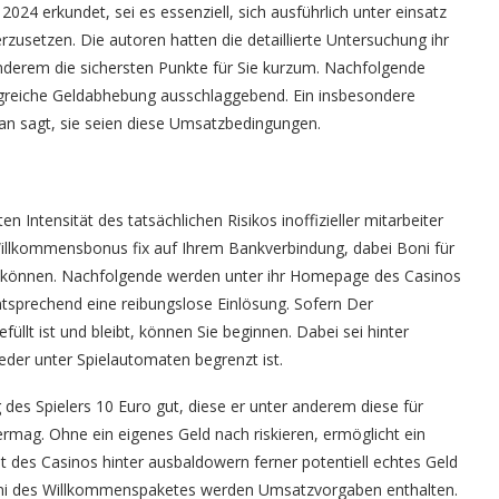
024 erkundet, sei es essenziell, sich ausführlich unter einsatz
setzen. Die autoren hatten die detaillierte Untersuchung ihr
nderem die sichersten Punkte für Sie kurzum. Nachfolgende
olgreiche Geldabhebung ausschlaggebend. Ein insbesondere
man sagt, sie seien diese Umsatzbedingungen.
 Intensität des tatsächlichen Risikos inoffizieller mitarbeiter
 Willkommensbonus fix auf Ihrem Bankverbindung, dabei Boni für
 können. Nachfolgende werden unter ihr Homepage des Casinos
tsprechend eine reibungslose Einlösung. Sofern Der
lt ist und bleibt, können Sie beginnen. Dabei sei hinter
der unter Spielautomaten begrenzt ist.
des Spielers 10 Euro gut, diese er unter anderem diese für
mag. Ohne ein eigenes Geld nach riskieren, ermöglicht ein
 des Casinos hinter ausbaldowern ferner potentiell echtes Geld
lboni des Willkommenspaketes werden Umsatzvorgaben enthalten.