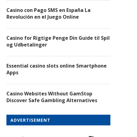
Casino con Pago SMS en España La
Revolución en el Juego Online
Casino for Rigtige Penge Din Guide til Spil
og Udbetalinger
Essential casino slots online Smartphone
Apps
Casino Websites Without GamStop
Discover Safe Gambling Alternatives
ADVERTISEMENT