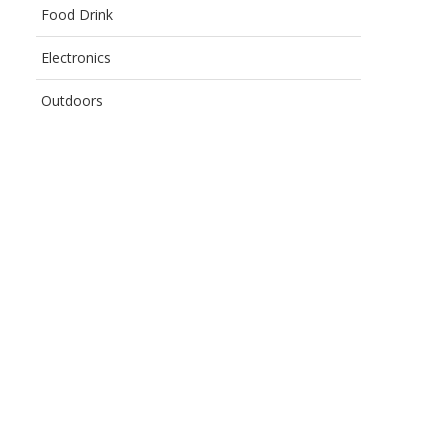
Food Drink
Electronics
Outdoors