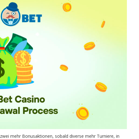
 zwei mehr Bonusaktionen, sobald diverse mehr Turniere, in