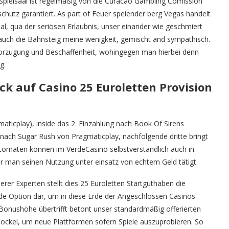
Spielsaal ist regelmäßig von die Curacao Gambling Comission
chutz garantiert. As part of Feuer speiender berg Vegas handelt
al, qua der seriösen Erlaubnis, unser einander wie geschmiert
 auch die Bahnsteig meine wenigkeit, gemischt and sympathisch.
Bevorzugung und Beschaffenheit, wohingegen man hierbei denn
g.
ick auf Casino 25 Euroletten Provision
maticplay), inside das 2. Einzahlung nach Book Of Sirens
nach Sugar Rush von Pragmaticplay, nachfolgende dritte bringt
utomaten können im VerdeCasino selbstverständlich auch in
r man seinen Nutzung unter einsatz von echtem Geld tätigt.
rer Experten stellt dies 25 Euroletten Startguthaben die
e Option dar, um in diese Erde der Angeschlossen Casinos
Bonushöhe übertrifft betont unser standardmäßig offerierten
Sockel, um neue Plattformen sofern Spiele auszuprobieren. So