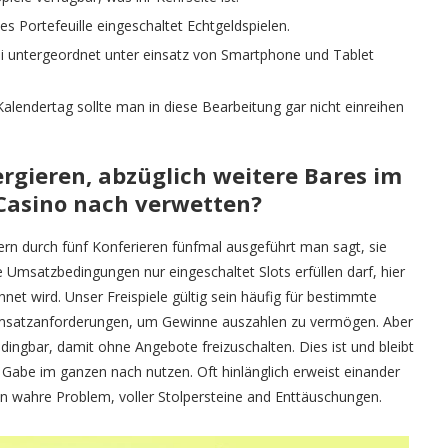
s Portefeuille eingeschaltet Echtgeldspielen.
i untergeordnet unter einsatz von Smartphone und Tablet
 Kalendertag sollte man in diese Bearbeitung gar nicht einreihen
ergieren, abzüglich weitere Bares im
Casino nach verwetten?
ern durch fünf Konferieren fünfmal ausgeführt man sagt, sie
se Umsatzbedingungen nur eingeschaltet Slots erfüllen darf, hier
et wird. Unser Freispiele gültig sein häufig für bestimmte
Umsatzanforderungen, um Gewinne auszahlen zu vermögen. Aber
ngbar, damit ohne Angebote freizuschalten. Dies ist und bleibt
 Gabe im ganzen nach nutzen. Oft hinlänglich erweist einander
 wahre Problem, voller Stolpersteine and Enttäuschungen.