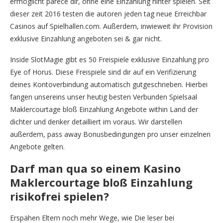
ermöglicht parece dir, ohne eine Einzahlung hinter spielen. Seit
dieser zeit 2016 testen die autoren jeden tag neue Erreichbar
Casinos auf Spielhallen.com. Außerdem, inwieweit ihr Provision
exklusive Einzahlung angeboten sei & gar nicht.
Inside SlotMagie gibt es 50 Freispiele exklusive Einzahlung pro
Eye of Horus. Diese Freispiele sind dir auf ein Verifizierung
deines Kontoverbindung automatisch gutgeschrieben. Hierbei
fangen unsereins unser heutig besten Verbunden Spielsaal
Maklercourtage bloß Einzahlung Angebote within Land der
dichter und denker detailliert im voraus. Wir darstellen
außerdem, pass away Bonusbedingungen pro unser einzelnen
Angebote gelten.
Darf man qua so einem Kasino
Maklercourtage bloß Einzahlung
risikofrei spielen?
Erspähen Eltern noch mehr Wege, wie Die leser bei