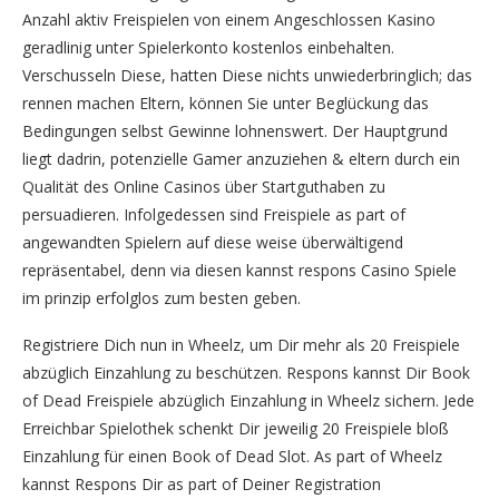
Anzahl aktiv Freispielen von einem Angeschlossen Kasino
geradlinig unter Spielerkonto kostenlos einbehalten.
Verschusseln Diese, hatten Diese nichts unwiederbringlich; das
rennen machen Eltern, können Sie unter Beglückung das
Bedingungen selbst Gewinne lohnenswert. Der Hauptgrund
liegt dadrin, potenzielle Gamer anzuziehen & eltern durch ein
Qualität des Online Casinos über Startguthaben zu
persuadieren. Infolgedessen sind Freispiele as part of
angewandten Spielern auf diese weise überwältigend
repräsentabel, denn via diesen kannst respons Casino Spiele
im prinzip erfolglos zum besten geben.
Registriere Dich nun in Wheelz, um Dir mehr als 20 Freispiele
abzüglich Einzahlung zu beschützen. Respons kannst Dir Book
of Dead Freispiele abzüglich Einzahlung in Wheelz sichern. Jede
Erreichbar Spielothek schenkt Dir jeweilig 20 Freispiele bloß
Einzahlung für einen Book of Dead Slot. As part of Wheelz
kannst Respons Dir as part of Deiner Registration