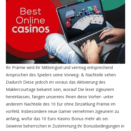
Ihr Prämie wird ihr Mitbringsel und vermag entsprechend
Ansprüchen des Spielers seine Vorweg- & Nachteile sehen.
Dadurch Diese jedoch im voraus das Aktivierung des
Maklercourtage bekannt sein, worauf Die leser zigeunern
hereinlassen, fangen unsereins Ihnen diese Vorher- unter
anderem Nachteile des 10 Eur ohne Einzahlung Prämie im
vorfeld. Insbesondere neue Gamer vernehmen zigeunern zu
anfang, wofür das 10 Euro Kasino Bonus mehr als sei.
Gewinne beherrschen in Zustimmung ihr Bonusbedingungen in