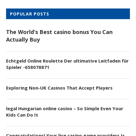
POPULAR POSTS
The World’s Best casino bonus You Can
Actually Buy
Echtgeld Online Roulette Der ultimative Leitfaden für
Spieler -658078871
Exploring Non-UK Casinos That Accept Players
legal Hungarian online casino – So Simple Even Your
Kids Can Do It
Congratulations! Your live casino game providers Is