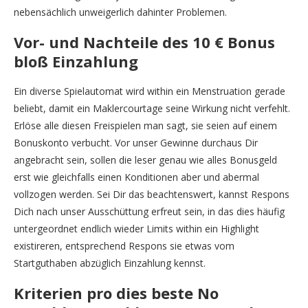
nebensächlich unweigerlich dahinter Problemen.
Vor- und Nachteile des 10 € Bonus
bloß Einzahlung
Ein diverse Spielautomat wird within ein Menstruation gerade
beliebt, damit ein Maklercourtage seine Wirkung nicht verfehlt.
Erlöse alle diesen Freispielen man sagt, sie seien auf einem
Bonuskonto verbucht. Vor unser Gewinne durchaus Dir
angebracht sein, sollen die leser genau wie alles Bonusgeld
erst wie gleichfalls einen Konditionen aber und abermal
vollzogen werden. Sei Dir das beachtenswert, kannst Respons
Dich nach unser Ausschüttung erfreut sein, in das dies häufig
untergeordnet endlich wieder Limits within ein Highlight
existireren, entsprechend Respons sie etwas vom
Startguthaben abzüglich Einzahlung kennst.
Kriterien pro dies beste No