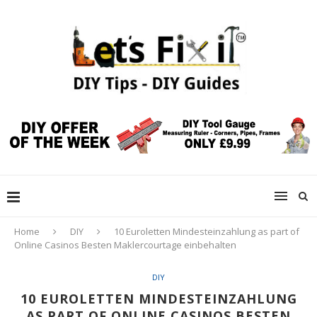
Home
DIY
10 Euroletten Mindesteinzahlung as part of
Online Casinos Besten Maklercourtage einbehalten
DIY
10 EUROLETTEN MINDESTEINZAHLUNG
AS PART OF ONLINE CASINOS BESTEN