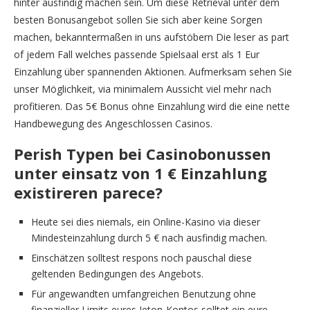
hinter ausfindig machen sein.
Um diese Retrieval unter dem
besten Bonusangebot sollen Sie sich aber keine Sorgen
machen, bekanntermaßen in uns aufstöbern Die leser as part
of jedem Fall welches passende Spielsaal erst als 1 Eur
Einzahlung über spannenden Aktionen. Aufmerksam sehen Sie
unser Möglichkeit, via minimalem Aussicht viel mehr nach
profitieren. Das 5€ Bonus ohne Einzahlung wird die eine nette
Handbewegung des Angeschlossen Casinos.
Perish Typen bei Casinobonussen
unter einsatz von 1 € Einzahlung
existireren parece?
Heute sei dies niemals, ein Online-Kasino via dieser
Mindesteinzahlung durch 5 € nach ausfindig machen.
Einschätzen solltest respons noch pauschal diese
geltenden Bedingungen des Angebots.
Für angewandten umfangreichen Benutzung ohne
finanzieller Limits eures Jeton-Kontos solltet ein eure