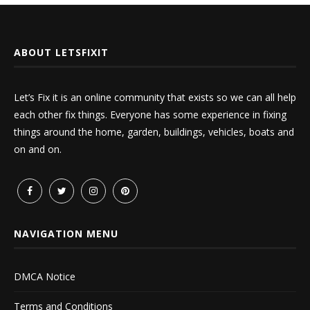
ABOUT LETSFIXIT
Let’s Fix it is an online community that exists so we can all help
each other fix things. Everyone has some experience in fixing
things around the home, garden, buildings, vehicles, boats and
on and on.
NAVIGATION MENU
DMCA Notice
Terms and Conditions