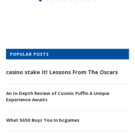
POPULAR POSTS
casino stake It! Lessons From The Oscars
An In-Depth Review of Cosmic Puffin A Unique
Experience Awaits
What $650 Buys You In bcgames