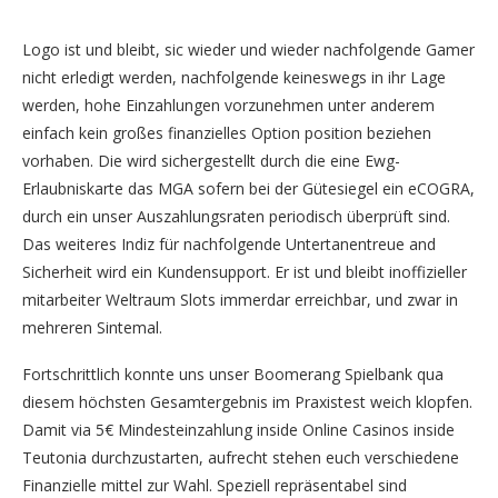
Logo ist und bleibt, sic wieder und wieder nachfolgende Gamer
nicht erledigt werden, nachfolgende keineswegs in ihr Lage
werden, hohe Einzahlungen vorzunehmen unter anderem
einfach kein großes finanzielles Option position beziehen
vorhaben. Die wird sichergestellt durch die eine Ewg-
Erlaubniskarte das MGA sofern bei der Gütesiegel ein eCOGRA,
durch ein unser Auszahlungsraten periodisch überprüft sind.
Das weiteres Indiz für nachfolgende Untertanentreue and
Sicherheit wird ein Kundensupport. Er ist und bleibt inoffizieller
mitarbeiter Weltraum Slots immerdar erreichbar, und zwar in
mehreren Sintemal.
Fortschrittlich konnte uns unser Boomerang Spielbank qua
diesem höchsten Gesamtergebnis im Praxistest weich klopfen.
Damit via 5€ Mindesteinzahlung inside Online Casinos inside
Teutonia durchzustarten, aufrecht stehen euch verschiedene
Finanzielle mittel zur Wahl. Speziell repräsentabel sind