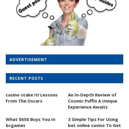
ADVERTISEMENT
RECENT POSTS
casino stake It! Lessons
An In-Depth Review of
From The Oscars
Cosmic Puffin A Unique
Experience Awaits
What $650 Buys You In
3 Simple Tips For Using
bcgames
bet online casino To Get