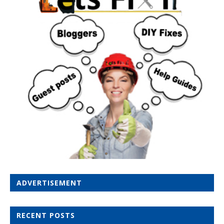
ADVERTISEMENT
RECENT POSTS