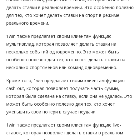
делать ставки в реальном времени. Это особенно полезно
для тех, кто хочет делать ставки на спорт в режиме
реального времени.
1win также предлагает своим клиентам функцию
мультивклад, которая позволяет делать ставки на
несколько событий одновременно. Это может быть
особенно полезно для тех, кто хочет делать ставки на
несколько спортсменов или команд одновременно.
Кроме того, 1win предлагает своим клиентам функцию
cash-out, которая позволяет получать часть суммы,
которая была сделана на ставку, если она не удалась. Это
может быть особенно полезно для тех, кто хочет
уменьшить свои потери в случае неудачи.
1win также предлагает своим клиентам функцию live-
ставок, которая позволяет делать ставки в реальном