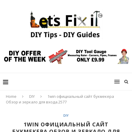
Home
DIY
1win официальный сайт букмекера
Обзор и зеркало для входа.2577
DIY
1WIN ОФИЦИАЛЬНЫЙ САЙТ
БУКМЕКЕРА ОБЗОР И ЗЕРКАЛО ДЛЯ