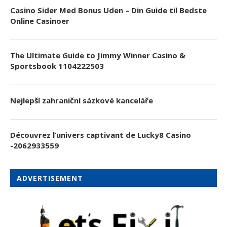
Casino Sider Med Bonus Uden – Din Guide til Bedste
Online Casinoer
The Ultimate Guide to Jimmy Winner Casino &
Sportsbook 1104222503
Nejlepší zahraniční sázkové kanceláře
Découvrez l’univers captivant de Lucky8 Casino
-2062933559
ADVERTISEMENT