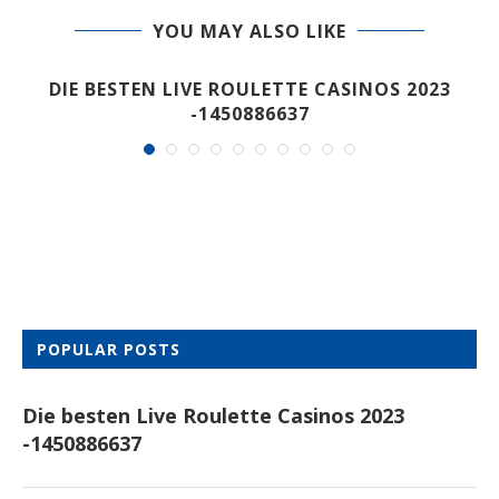
YOU MAY ALSO LIKE
DIE BESTEN LIVE ROULETTE CASINOS 2023
-1450886637
POPULAR POSTS
Die besten Live Roulette Casinos 2023
-1450886637