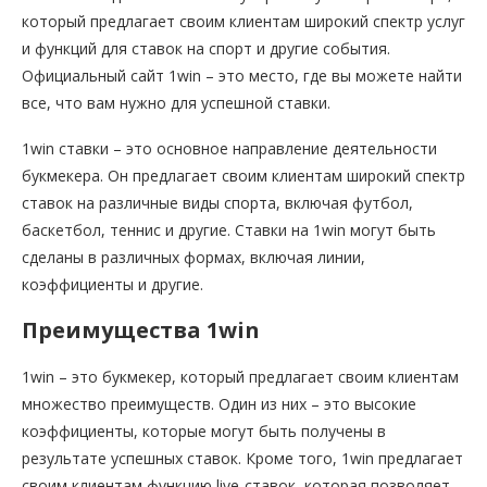
который предлагает своим клиентам широкий спектр услуг
и функций для ставок на спорт и другие события.
Официальный сайт 1win – это место, где вы можете найти
все, что вам нужно для успешной ставки.
1win ставки – это основное направление деятельности
букмекера. Он предлагает своим клиентам широкий спектр
ставок на различные виды спорта, включая футбол,
баскетбол, теннис и другие. Ставки на 1win могут быть
сделаны в различных формах, включая линии,
коэффициенты и другие.
Преимущества 1win
1win – это букмекер, который предлагает своим клиентам
множество преимуществ. Один из них – это высокие
коэффициенты, которые могут быть получены в
результате успешных ставок. Кроме того, 1win предлагает
своим клиентам функцию live-ставок, которая позволяет