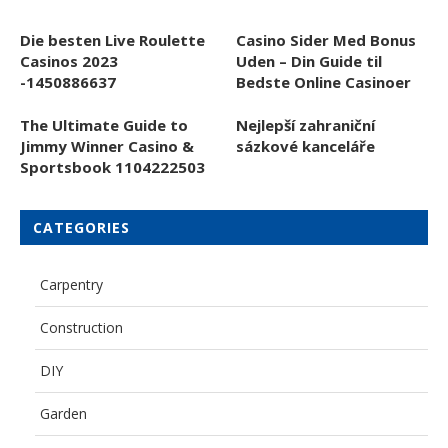
Die besten Live Roulette
Casino Sider Med Bonus
Casinos 2023
Uden – Din Guide til
-1450886637
Bedste Online Casinoer
The Ultimate Guide to
Nejlepší zahraniční
Jimmy Winner Casino &
sázkové kanceláře
Sportsbook 1104222503
CATEGORIES
Carpentry
Construction
DIY
Garden