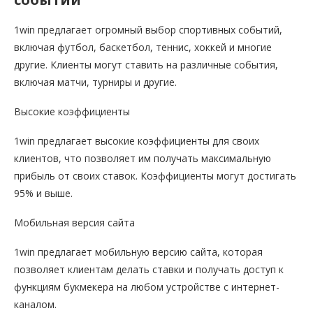
1win предлагает огромный выбор спортивных событий,
включая футбол, баскетбол, теннис, хоккей и многие
другие. Клиенты могут ставить на различные события,
включая матчи, турниры и другие.
Высокие коэффициенты
1win предлагает высокие коэффициенты для своих
клиентов, что позволяет им получать максимальную
прибыль от своих ставок. Коэффициенты могут достигать
95% и выше.
Мобильная версия сайта
1win предлагает мобильную версию сайта, которая
позволяет клиентам делать ставки и получать доступ к
функциям букмекера на любом устройстве с интернет-
каналом.