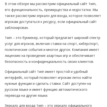
В этом обзоре мы рассмотрим официальный сайт 1win,
его функциональность, преимущества и недостатки. Мы
также рассмотрим зеркало для входа, которое позволяет
игрокам доступаться к ресурсу, если официальный сайт
заблокирован.
1win – это букмекер, который предлагает широкий спектр
услуг для игроков, включая ставки на спорт, киберспорт,
политические события и многое другое. Компания имеет
лицензию на проведение азартных игр и обеспечивает
безопасность и конфиденциальность своих клиентов.
Официальный сайт 1win имеет простой и удобный
интерфейс, который позволяет игрокам легко найти
нужные функции и сделать ставки. Сайт доступен на
русском языке и имеет функцию автоматического
перевода на другие языки.
Зеркало для входа 1win – это зеркало официального