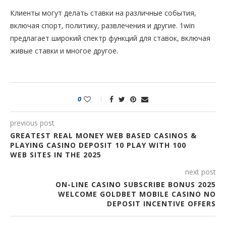
Клиенты могут делать ставки на различные события,
включая спорт, политику, развлечения и другие. 1win
предлагает широкий спектр функций для ставок, включая
живые ставки и многое другое.
0
previous post
GREATEST REAL MONEY WEB BASED CASINOS &
PLAYING CASINO DEPOSIT 10 PLAY WITH 100
WEB SITES IN THE 2025
next post
ON-LINE CASINO SUBSCRIBE BONUS 2025
WELCOME GOLDBET MOBILE CASINO NO
DEPOSIT INCENTIVE OFFERS