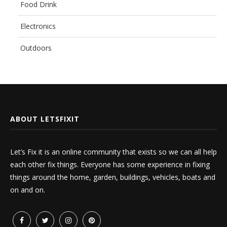
Food Drink
Electronics
Outdoors
ABOUT LETSFIXIT
Let’s Fix it is an online community that exists so we can all help
each other fix things. Everyone has some experience in fixing
things around the home, garden, buildings, vehicles, boats and
on and on.