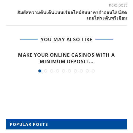
next post
สัมผัสความตื่นเต้นแบบเรียลไทม์กับบาคาร่าออนไลน์สด
เกมไพ่ระดับพรีเมียม
YOU MAY ALSO LIKE
R
MAKE YOUR ONLINE CASINOS WITH A
MINIMUM DEPOSIT...
POPULAR POSTS