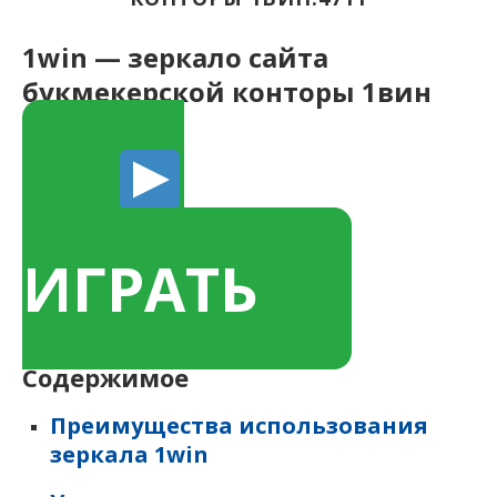
1win — зеркало сайта
букмекерской конторы 1вин
ИГРАТЬ
Содержимое
Преимущества использования
зеркала 1win