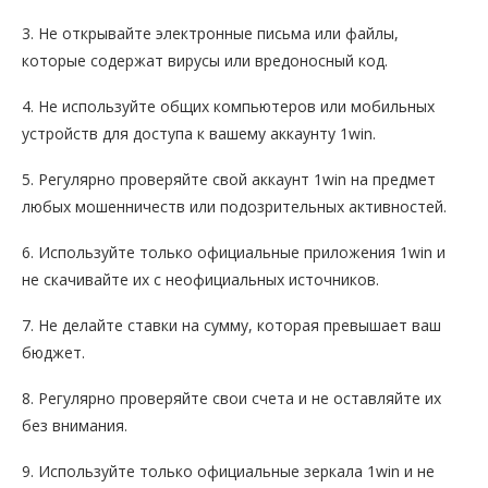
3. Не открывайте электронные письма или файлы,
которые содержат вирусы или вредоносный код.
4. Не используйте общих компьютеров или мобильных
устройств для доступа к вашему аккаунту 1win.
5. Регулярно проверяйте свой аккаунт 1win на предмет
любых мошенничеств или подозрительных активностей.
6. Используйте только официальные приложения 1win и
не скачивайте их с неофициальных источников.
7. Не делайте ставки на сумму, которая превышает ваш
бюджет.
8. Регулярно проверяйте свои счета и не оставляйте их
без внимания.
9. Используйте только официальные зеркала 1win и не