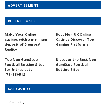
ADVERTISEMENT
RECENT POSTS
Make Your Online
Best Non-UK Online
casinos with a minimum
Casinos Discover Top
deposit of 5 eurosA
Gaming Platforms
Reality
Top Non GamStop
Discover the Best Non
Football Betting Sites
GamStop Football
for Enthusiasts
Betting Sites
-734530512
CATEGORIES
Carpentry