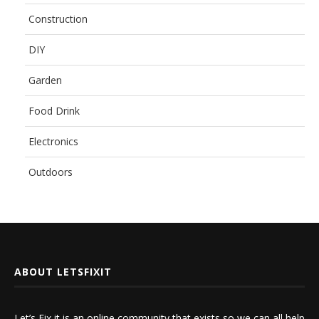
Construction
DIY
Garden
Food Drink
Electronics
Outdoors
ABOUT LETSFIXIT
Let’s Fix it is an online community that exists so we can all help