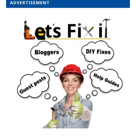
ADVERTISEMENT