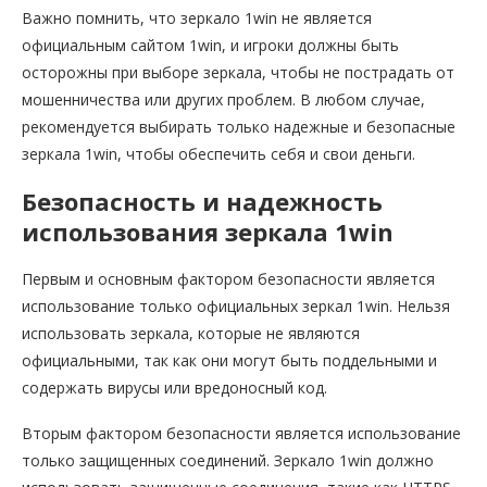
Важно помнить, что зеркало 1win не является
официальным сайтом 1win, и игроки должны быть
осторожны при выборе зеркала, чтобы не пострадать от
мошенничества или других проблем. В любом случае,
рекомендуется выбирать только надежные и безопасные
зеркала 1win, чтобы обеспечить себя и свои деньги.
Безопасность и надежность
использования зеркала 1win
Первым и основным фактором безопасности является
использование только официальных зеркал 1win. Нельзя
использовать зеркала, которые не являются
официальными, так как они могут быть поддельными и
содержать вирусы или вредоносный код.
Вторым фактором безопасности является использование
только защищенных соединений. Зеркало 1win должно