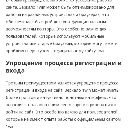
сайта. Зеркало 1win может быть оптимизировано для
работы на различных устройствах и браузерах, что
обеспечивает быстрый доступ к функциональным
возможностям конторы. Это особенно важно для
пользователей, которые используют мобильные
устройства или старые браузеры, которые могут иметь
проблемы с доступом к официальному сайту 1win.
Упрощение процесса регистрации и
входа
Третьим преимуществом является упрощение процесса
регистрации и входа на сайт. Зеркало 1win может иметь
более простой и интуитивно понятный интерфейс, что
позволяет пользователям легко зарегистрироваться и
войти на сайт. Это особенно важно для пользователей,
которые не имеют опыта работы с официальным сайтом
1win.