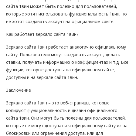
сайта 1вин может быть полезно для пользователей,
которые хотят использовать функциональность 1вин, но
не хотят создавать аккаунт на официальном сайте.
Как работает зеркало сайта 1вин?
Зеркало сайта 1вин работает аналогично официальному
сайту. Пользователи могут создавать аккаунт, делать
ставки, получать информацию о коэффициентах и т.д. Все
функции, которые доступны на официальном сайте,
доступны и на зеркале сайта 1вин.
Заключение
Зеркало сайта 1вин – это веб-страницы, которые
копируют функциональность и дизайн официального
сайта 1вин. Они могут быть полезны для пользователей,
которые не могут доступаться официальному сайту из-за
блокировки или ограничения доступа, или для