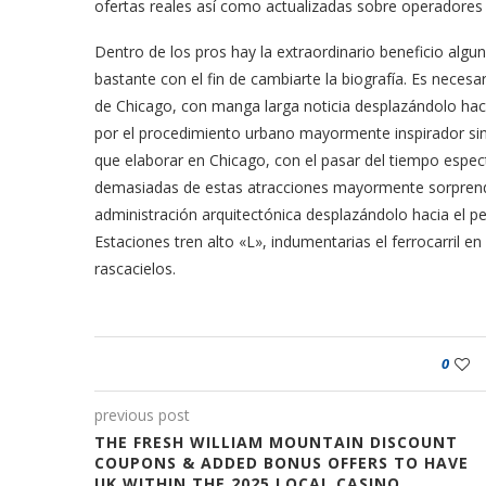
ofertas reales así­ como actualizadas sobre operadores
Dentro de los pros hay la extraordinario beneficio alg
bastante con el fin de cambiarte la biografía. Es necesa
de Chicago, con manga larga noticia desplazándolo haci
por el procedimiento urbano mayormente inspirador si
que elaborar en Chicago, con el pasar del tiempo espec
demasiadas de estas atracciones mayormente sorprende
administración arquitectónica desplazándolo hacia el pel
Estaciones tren alto «L», indumentarias el ferrocarril en
rascacielos.
0
previous post
THE FRESH WILLIAM MOUNTAIN DISCOUNT
COUPONS & ADDED BONUS OFFERS TO HAVE
UK WITHIN THE 2025 LOCAL CASINO