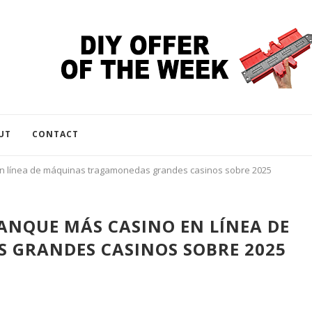
UT
CONTACT
en línea de máquinas tragamonedas grandes casinos sobre 2025
TANQUE MÁS CASINO EN LÍNEA DE
GRANDES CASINOS SOBRE 2025