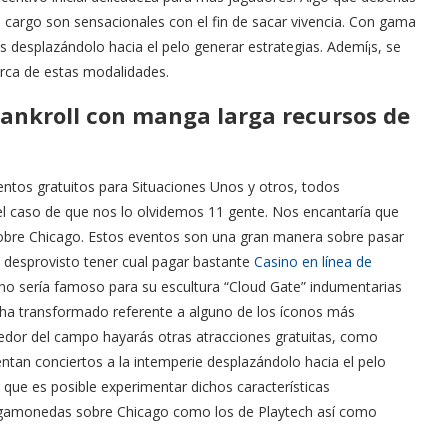
in cargo son sensacionales con el fin de sacar vivencia. Con gama
s desplazándolo hacia el pelo generar estrategias. Ademí¡s, se
erca de estas modalidades.
bankroll con manga larga recursos de
entos gratuitos para Situaciones Unos y otros, todos
el caso de que nos lo olvidemos 11 gente. Nos encantaría que
 sobre Chicago. Estos eventos son una gran manera sobre pasar
 desprovisto tener cual pagar bastante
Casino en línea de
no serí­a famoso para su escultura “Cloud Gate” indumentarias
e ha transformado referente a alguno de los íconos más
edor del campo hayarás otras atracciones gratuitas, como
mentan conciertos a la intemperie desplazándolo hacia el pelo
r que es posible experimentar dichos características
ragamonedas sobre Chicago como los de Playtech así­ como