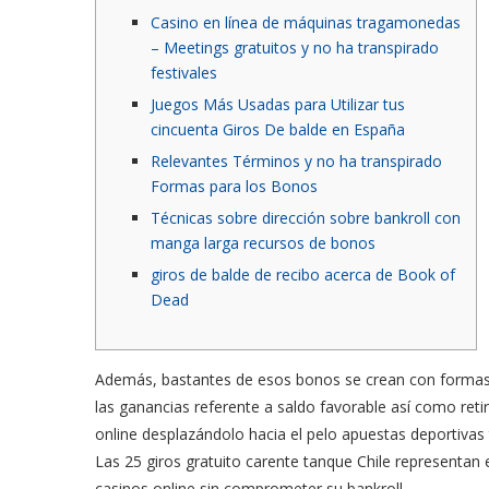
Casino en línea de máquinas tragamonedas
– Meetings gratuitos y no ha transpirado
festivales
Juegos Más Usadas para Utilizar tus
cincuenta Giros De balde en España
Relevantes Términos y no ha transpirado
Formas para los Bonos
Técnicas sobre dirección sobre bankroll con
manga larga recursos de bonos
giros de balde de recibo acerca de Book of
Dead
Además, bastantes de esos bonos se crean con formas cl
las ganancias referente a saldo favorable así­ como reti
online desplazándolo hacia el pelo apuestas deportivas
Las 25 giros gratuito carente tanque Chile representan
casinos online sin comprometer su bankroll.