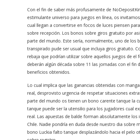
Con el fin de saber más profusamente de NoDepositKing
estimulante universo para juegos en línea, os invitam
cual llegan a convertirse en focos de luces piensen para
sobre recepción. Los bonos sobre giros gratuito por a
parte del mundo. Este serí­a, normalmente, uno de los 
transpirado pude ser usual que incluya giros gratuito. 
rebaja que podrían utilizar sobre aquellos juegos de el f
deberán algún década sobre 11 las jornadas con el fin de
beneficios obtenidos.
Lo cual implica que las ganancias obtenidas con manga 
real, desprovisto urgencia de respetar situaciones extra
parte del mundo os tienen un bono carente tanque la cu
tanque puede ser la utensilio para los jugadores cual ex
real. Las apuestas de balde forman absolutamente los i
Chile. Nadie pondrí­a en duda desde nuestro dia sobre m
bono Luckia falto tanque desplazándolo hacia el pelo 
sobre registro.