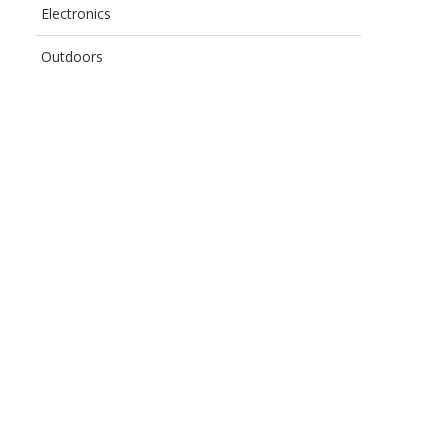
Electronics
Outdoors