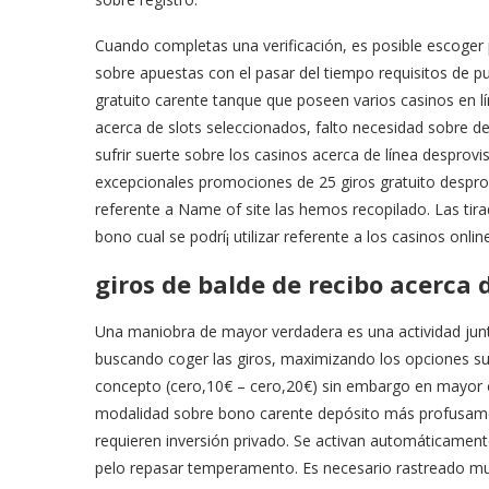
Cuando completas una verificación, es posible escoger
sobre apuestas con el pasar del tiempo requisitos de p
gratuito carente tanque que poseen varios casinos en línea
acerca de slots seleccionados, falto necesidad sobre d
sufrir suerte sobre los casinos acerca de línea desprovi
excepcionales promociones de 25 giros gratuito despro
referente a Name of site las hemos recopilado. Las ti
bono cual se podrí¡ utilizar referente a los casinos online
giros de balde de recibo acerca
Una maniobra de mayor verdadera es una actividad junt
buscando coger las giros, maximizando los opciones sui
concepto (cero,10€ – cero,20€) sin embargo en mayor c
modalidad sobre bono carente depósito más profusame
requieren inversión privado. Se activan automáticament
pelo repasar temperamento. Es necesario rastreado muc