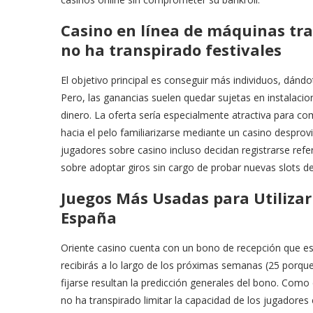
Casino en línea de máquinas tr
no ha transpirado festivales
El objetivo principal es conseguir más individuos, dánd
Pero, las ganancias suelen quedar sujetas en instalacio
dinero. La oferta serí­a especialmente atractiva para c
hacia el pelo familiarizarse mediante un casino desprovi
jugadores sobre casino incluso decidan registrarse ref
sobre adoptar giros sin cargo de probar nuevas slots de
Juegos Más Usadas para Utilizar
España
Oriente casino cuenta con un bono de recepción que e
recibirás a lo largo de los próximas semanas (25 porq
fijarse resultan la predicción generales del bono. Como
no ha transpirado limitar la capacidad de los jugadores 