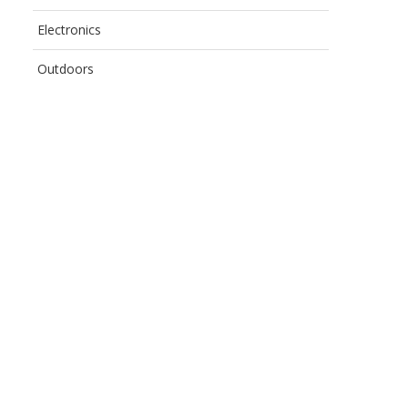
Electronics
Outdoors