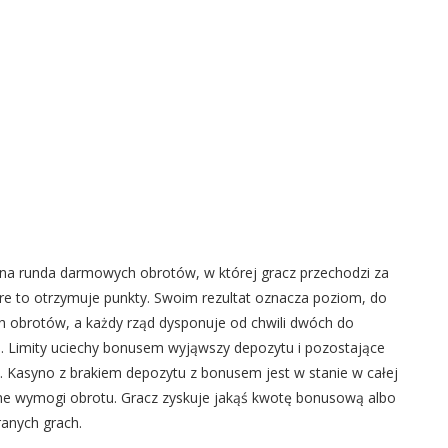
na runda darmowych obrotów, w której gracz przechodzi za
óre to otrzymuje punkty. Swoim rezultat oznacza poziom, do
ch obrotów, a każdy rząd dysponuje od chwili dwóch do
. Limity uciechy bonusem wyjąwszy depozytu i pozostające
. Kasyno z brakiem depozytu z bonusem jest w stanie w całej
 wymogi obrotu. Gracz zyskuje jakąś kwotę bonusową albo
anych grach.