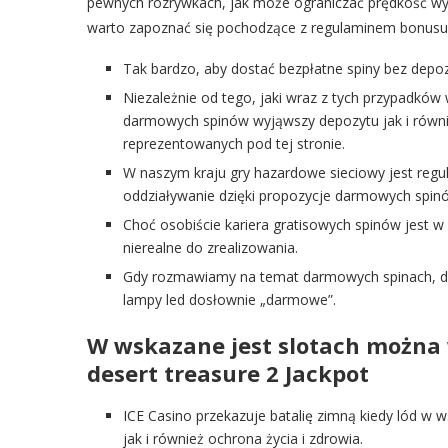
pewnych rozrywkach, jak może ograniczać prędkość wy
warto zapoznać się pochodzące z regulaminem bonusu
Tak bardzo, aby dostać bezpłatne spiny bez depo
Niezależnie od tego, jaki wraz z tych przypadkó
darmowych spinów wyjąwszy depozytu jak i równie
reprezentowanych pod tej stronie.
W naszym kraju gry hazardowe sieciowy jest regu
oddziaływanie dzięki propozycje darmowych spin
Choć osobiście kariera gratisowych spinów jest w
nierealne do zrealizowania.
Gdy rozmawiamy na temat darmowych spinach, decy
lampy led dosłownie „darmowe”.
W wskazane jest slotach można
desert treasure 2 Jackpot
ICE Casino przekazuje batalię zimną kiedy lód w 
jak i również ochrona życia i zdrowia.