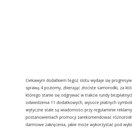
Ciekawym dodatkiem tegoż slotu wydaje się progresyw
sprawą 4 poziomy, zbierając złociste samorodki, za kt
którego stanie się odgrywać w trakcie rundy bezpłatny
odwiedzenia 11 dodatkowych, wysoce płatnych symboli
wytyczne stale są wiadomości przy regulaminie reklamy
postanowieniach promocji zarekomendować różnorodne
darmowe zakręcenia, jakie może wykorzystać pod wybr