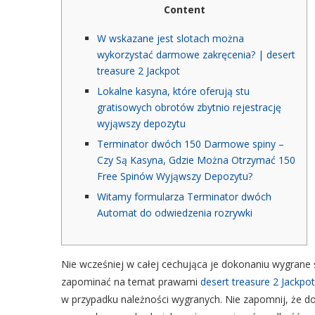
Content
W wskazane jest slotach można
wykorzystać darmowe zakręcenia? | desert
treasure 2 Jackpot
Lokalne kasyna, które oferują stu
gratisowych obrotów zbytnio rejestrację
wyjąwszy depozytu
Terminator dwóch 150 Darmowe spiny –
Czy Są Kasyna, Gdzie Można Otrzymać 150
Free Spinów Wyjąwszy Depozytu?
Witamy formularza Terminator dwóch
Automat do odwiedzenia rozrywki
Nie wcześniej w całej cechująca je dokonaniu wygrane ś
zapominać na temat prawami
desert treasure 2 Jackpot
w przypadku należności wygranych. Nie zapomnij, że 