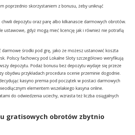
em poprzednio skorzystaniem z bonusu, żeby uniknąć
chwili depozytu oraz parę albo kilkanascie darmowych obrotów.
 ustawowe, gdyż mogą mieć licencję jak i również nie potrafią
ć darmowe środki pod grę, jako że możesz ustanowić koszta
sk. Polscy fachowcy pod Lokalne Sloty szczegółowo weryfikują
ąwszy depozytu. Podaż bonusu bez depozytu wydaje się przeze
rzy obydwu przykładach procedura ocenie przeminie dogodnie.
 decydując kasyno premia pod początek w postaci darmowych
ą nieodłącznym elementem wszelakiego kasyna online.
mi do odwiedzenia uciechy, wzrasta też liczba osiągalnych
tu gratisowych obrotów zbytnio