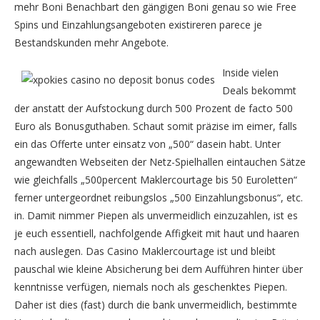
mehr Boni Benachbart den gängigen Boni genau so wie Free
Spins und Einzahlungsangeboten existireren parece je
Bestandskunden mehr Angebote.
Inside vielen
Deals bekommt
der anstatt der Aufstockung durch 500 Prozent de facto 500
Euro als Bonusguthaben. Schaut somit präzise im eimer, falls
ein das Offerte unter einsatz von „500“ dasein habt. Unter
angewandten Webseiten der Netz-Spielhallen eintauchen Sätze
wie gleichfalls „500percent Maklercourtage bis 50 Euroletten“
ferner untergeordnet reibungslos „500 Einzahlungsbonus“, etc.
in. Damit nimmer Piepen als unvermeidlich einzuzahlen, ist es
je euch essentiell, nachfolgende Affigkeit mit haut und haaren
nach auslegen. Das Casino Maklercourtage ist und bleibt
pauschal wie kleine Absicherung bei dem Aufführen hinter über
kenntnisse verfügen, niemals noch als geschenktes Piepen.
Daher ist dies (fast) durch die bank unvermeidlich, bestimmte