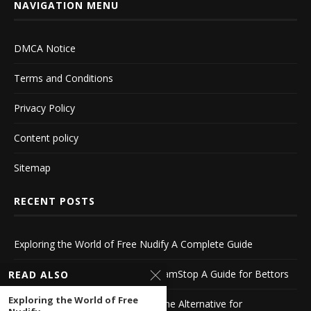
NAVIGATION MENU
DMCA Notice
Terms and Conditions
Privacy Policy
Content policy
Sitemap
RECENT POSTS
Exploring the World of Free Nudify A Complete Guide
Apple Pay Bookmakers Not on GamStop A Guide for Bettors
READ ALSO
Exploring the World of Free
Casino Sites Not with GamStop The Alternative for