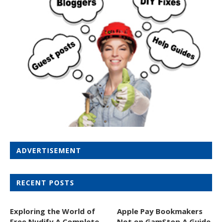
ADVERTISEMENT
RECENT POSTS
Exploring the World of
Apple Pay Bookmakers
Free Nudify A Complete
Not on GamStop A Guide