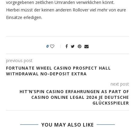
vorgegebenen zeitlichen Umranden verwirklichen könnt.
Hierbei müsst der keinen anderen Rollover viel mehr von eure
Einsätze erledigen.
0
previous post
FORTUNATE WHEEL CASINO PROSPECT HALL
WITHDRAWAL NO-DEPOSIT EXTRA
next post
HIT’N’SPIN CASINO ERFAHRUNGEN AS PART OF
CASINO ONLINE LEGAL 2024 JE DEUTSCHE
GLÜCKSSPIELER
YOU MAY ALSO LIKE