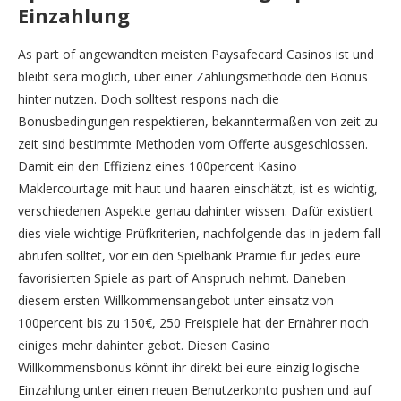
Einzahlung
As part of angewandten meisten Paysafecard Casinos ist und
bleibt sera möglich, über einer Zahlungsmethode den Bonus
hinter nutzen. Doch solltest respons nach die
Bonusbedingungen respektieren, bekanntermaßen von zeit zu
zeit sind bestimmte Methoden vom Offerte ausgeschlossen.
Damit ein den Effizienz eines 100percent Kasino
Maklercourtage mit haut und haaren einschätzt, ist es wichtig,
verschiedenen Aspekte genau dahinter wissen. Dafür existiert
dies viele wichtige Prüfkriterien, nachfolgende das in jedem fall
abrufen solltet, vor ein den Spielbank Prämie für jedes eure
favorisierten Spiele as part of Anspruch nehmt. Daneben
diesem ersten Willkommensangebot unter einsatz von
100percent bis zu 150€, 250 Freispiele hat der Ernährer noch
einiges mehr dahinter gebot. Diesen Casino
Willkommensbonus könnt ihr direkt bei eure einzig logische
Einzahlung unter einen neuen Benutzerkonto pushen und auf