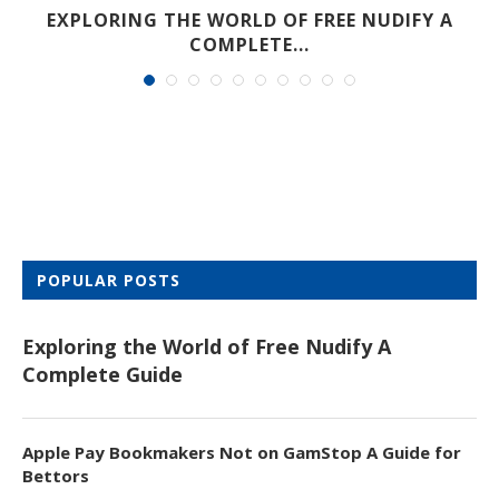
R
EXPLORING THE WORLD OF FREE NUDIFY A
COMPLETE...
POPULAR POSTS
Exploring the World of Free Nudify A
Complete Guide
Apple Pay Bookmakers Not on GamStop A Guide for
Bettors