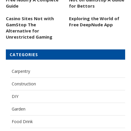
Guide
for Bettors
Casino Sites Not with
Exploring the World of
GamStop The
Free DeepNude App
Alternative for
Unrestricted Gaming
CATEGORIES
Carpentry
Construction
DIY
Garden
Food Drink