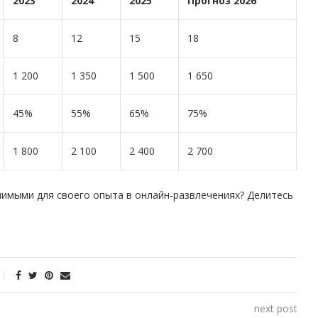
2023
2024
2025
Прогноз 2026
8
12
15
18
1 200
1 350
1 500
1 650
45%
55%
65%
75%
1 800
2 100
2 400
2 700
чимыми для своего опыта в онлайн‑развлечениях? Делитесь
next post