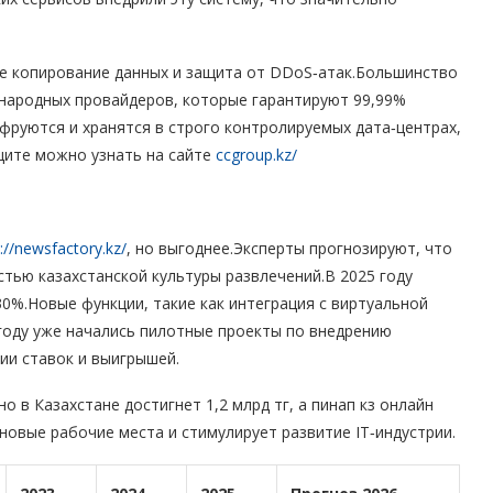
е копирование данных и защита от DDoS‑атак.Большинство
народных провайдеров, которые гарантируют 99,99%
фруются и хранятся в строго контролируемых дата‑центрах,
щите можно узнать на сайте
ccgroup.kz/
://newsfactory.kz/
, но выгоднее.Эксперты прогнозируют, что
стью казахстанской культуры развлечений.В 2025 году
0%.Новые функции, такие как интеграция с виртуальной
 году уже начались пилотные проекты по внедрению
ии ставок и выигрышей.
о в Казахстане достигнет 1,2 млрд тг, а пинап кз онлайн
новые рабочие места и стимулирует развитие IT‑индустрии.