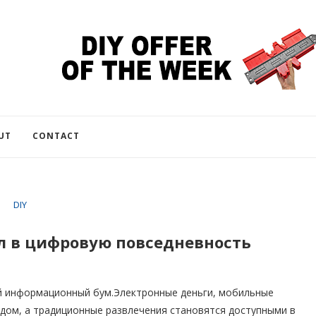
UT
CONTACT
DIY
ёл в цифровую повседневность
й информационный бум.Электронные деньги, мобильные
дом, а традиционные развлечения становятся доступными в