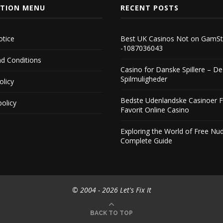
ATION MENU
RECENT POSTS
tice
Best UK Casinos Not on GamS
-1087036043
d Conditions
Casino for Danske Spillere – D
Spilmuligheder
olicy
Bedste Udenlandske Casinoer F
policy
Favorit Online Casino
Exploring the World of Free Nud
Complete Guide
© 2004 -
2026 Let's Fix It
BACK TO TOP