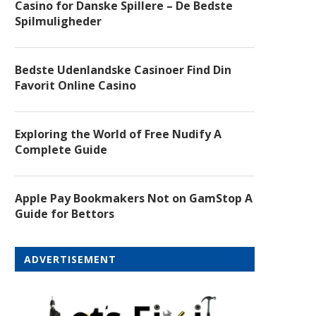
Casino for Danske Spillere – De Bedste
Spilmuligheder
Bedste Udenlandske Casinoer Find Din
Favorit Online Casino
Exploring the World of Free Nudify A
Complete Guide
Apple Pay Bookmakers Not on GamStop A
Guide for Bettors
ADVERTISEMENT