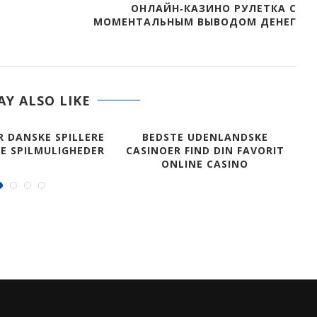
ОНЛАЙН‑КАЗИНО РУЛЕТКА С
МОМЕНТАЛЬНЫМ ВЫВОДОМ ДЕНЕГ
Y ALSO LIKE
R DANSKE SPILLERE
BEDSTE UDENLANDSKE
TE SPILMULIGHEDER
CASINOER FIND DIN FAVORIT
ONLINE CASINO