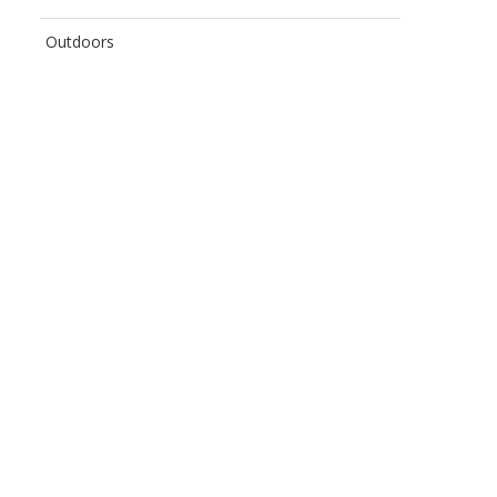
Outdoors