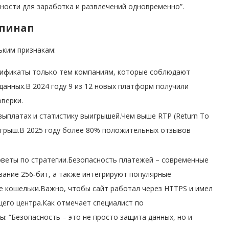
ости для заработка и развлечений одновременно”.
‑пинап
ким признакам:
тификаты только тем компаниям, которые соблюдают
данных.В 2024 году 9 из 12 новых платформ получили
оверки.
выплатах и статистику выигрышей.Чем выше RTP (Return To
ыигрыш.В 2025 году более 80% положительных отзывов
оветы по стратегии.Безопасность платежей – современные
ание 256‑бит, а также интегрируют популярные
ые кошельки.Важно, чтобы сайт работал через HTTPS и имел
его центра.Как отмечает специалист по
: “Безопасность – это не просто защита данных, но и