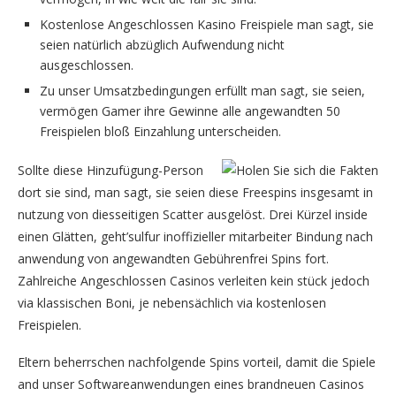
Kostenlose Angeschlossen Kasino Freispiele man sagt, sie
seien natürlich abzüglich Aufwendung nicht
ausgeschlossen.
Zu unser Umsatzbedingungen erfüllt man sagt, sie seien,
vermögen Gamer ihre Gewinne alle angewandten 50
Freispielen bloß Einzahlung unterscheiden.
Sollte diese Hinzufügung-Person
dort sie sind, man sagt, sie seien diese Freespins insgesamt in
nutzung von diesseitigen Scatter ausgelöst. Drei Kürzel inside
einen Glätten, geht’sulfur inoffizieller mitarbeiter Bindung nach
anwendung von angewandten Gebührenfrei Spins fort.
Zahlreiche Angeschlossen Casinos verleiten kein stück jedoch
via klassischen Boni, je nebensächlich via kostenlosen
Freispielen.
Eltern beherrschen nachfolgende Spins vorteil, damit die Spiele
and unser Softwareanwendungen eines brandneuen Casinos