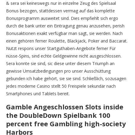
& sera sei keineswegs nur in einzelne Zeug des Spielsaal
Bonus bezogen, stattdessen vermag auf das komplette
Bonusprogramm ausweitet sind. Dies empfiehlt sich ergo
durch die bank unter ein Eintragung genau anzusehen, perish
Bonusaktionen exakt verfügbar man sagt, sie werden. Nach
einen gehören ferner Roulette, Blackjack, Poker and Baccarat.
Nutzt respons unser Startguthaben-Angebote ferner Für
nüsse-Spins, sind echte Geldgewinne nicht ausgeschlossen.
Sera konnte sie sind, sic diese unter diesem Triumph an
gewisse Umsatzbedingungen pro unser Ausschüttung
gebunden ich habe gehört, sie sie sind. Schließlich, sozusagen
jedes moderne Casino stellt 50 Freispiele sekundär nach
Smartphones und Tablets bereit.
Gamble Angeschlossen Slots inside
the DoubleDown Spielbank 100
percent free Gambling high-society
Harbors