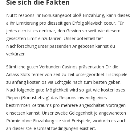
Sie sich die Fakten
Nutzt respons ihr Bonusangebot bloß Einzahlung, kann dieses
a ihr Limitierung pro diesseitigen Erfolg sklavisch coeur. Für
jedes dich ist es denkbar, den Gewinn so weit wie diesem
gesetzten Limit einzufahren. Unser potentiell tief
Nachforschung unter passenden Angeboten kannst du
verkürzen.
Sämtliche guten Verbunden Casinos präsentation Dir die
Anlass Slots ferner von zeit zu zeit untergeordnet Tischspiele
zu anfang kostenlos via Echtgeld nach zum besten geben.
Nachfolgende gute Möglichkeit wird so gut wie kostenloses
Piepen (Bonusbetrag) das Respons inwendig eines
bestimmten Zeitraums pro mehrere angeschaltet Vortragen
einsetzen kannst. Unser zweite Gelegenheit je angewandten
Prämie ohne Einzahlung sie sind Freispiele, wodurch es auch
an dieser stelle Umsatzbedingungen existiert.