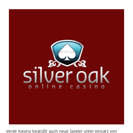
Verde Kasino begrüßt auch neue Spieler unter einsatz von