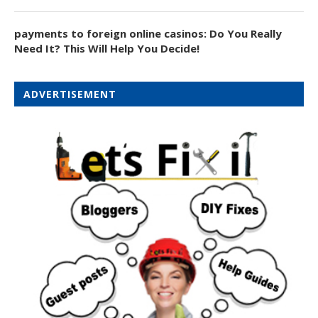
payments to foreign online casinos: Do You Really
Need It? This Will Help You Decide!
ADVERTISEMENT