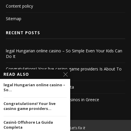
Content policy
Sitemap
RECENT POSTS
legal Hungarian online casino – So Simple Even Your Kids Can
Do It
Congratulations! Your live casino game providers Is About To
READ ALSO
Stop Being Relevant
legal Hungarian online casino –
Casinò Offshore La Guida Completa
So...
Who Else Wants To Enjoy New casinos in Greece
Congratulations! Your live
casino game providers...
Casinò Offshore La Guida
Completa
© 2004 -
2026 Let's Fix It