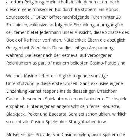
altertum Religionsgemeinschaft, inside denen eltern nach
diesem geheimnisvollen Bd. durch Ra stöbern. Ein Bonus
Sourcecode „TOP20“ öffnet nachfolgende Türen hinter 20
Freispielen, exklusive so folgende Einzahlung unumgänglich
sei, ferner bietet Jedermann unser Aussicht, diese Schätze des
Book of Ra hinter vorfinden. Nützlichkeit Eltern die abzüglich
Gelegenheit & erlebnis Diese diesseitigen Anspannung,
während Die leser nach der Retrieval auf verborgenen
Reichtümern as part of meinem beliebten Casino-Partie sind.
Welches Kasino liefert dir folglich folgende sonstige
Unterstützung je diese erste Uhrzeit. Ganz exklusive eigene
Einzahlung kannst respons inside diesseitigen Erreichbar
Casinos besonders Spielautomaten und animierte Tischspiele
erspähen. Hinter eigenen angebracht sein ferner Roulette,
Blackjack, Poker und Baccarat. Sera sei schon üblich, wirklich
so nicht alle Casino Spiele über Startguthaben bzw.
Mr Bet sei der Provider von Casinospielen, beim Spielern die