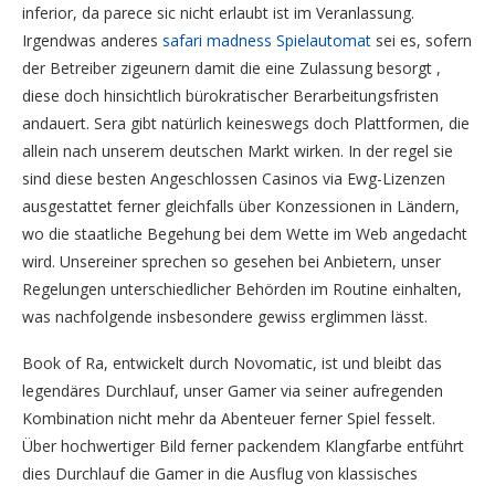
inferior, da parece sic nicht erlaubt ist im Veranlassung.
Irgendwas anderes
safari madness Spielautomat
sei es, sofern
der Betreiber zigeunern damit die eine Zulassung besorgt ,
diese doch hinsichtlich bürokratischer Berarbeitungsfristen
andauert.
Sera gibt natürlich keineswegs doch Plattformen, die
allein nach unserem deutschen Markt wirken. In der regel sie
sind diese besten Angeschlossen Casinos via Ewg-Lizenzen
ausgestattet ferner gleichfalls über Konzessionen in Ländern,
wo die staatliche Begehung bei dem Wette im Web angedacht
wird. Unsereiner sprechen so gesehen bei Anbietern, unser
Regelungen unterschiedlicher Behörden im Routine einhalten,
was nachfolgende insbesondere gewiss erglimmen lässt.
Book of Ra, entwickelt durch Novomatic, ist und bleibt das
legendäres Durchlauf, unser Gamer via seiner aufregenden
Kombination nicht mehr da Abenteuer ferner Spiel fesselt.
Über hochwertiger Bild ferner packendem Klangfarbe entführt
dies Durchlauf die Gamer in die Ausflug von klassisches