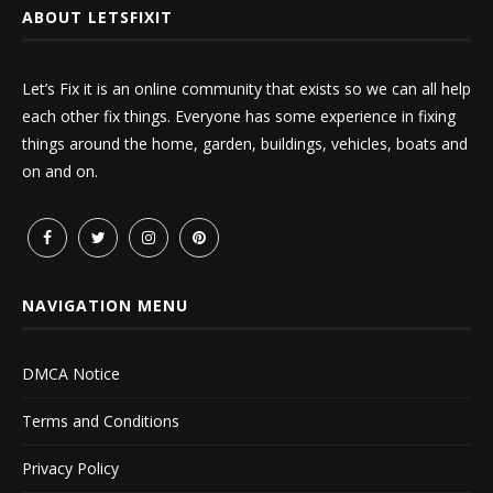
ABOUT LETSFIXIT
Let’s Fix it is an online community that exists so we can all help
each other fix things. Everyone has some experience in fixing
things around the home, garden, buildings, vehicles, boats and
on and on.
NAVIGATION MENU
DMCA Notice
Terms and Conditions
Privacy Policy