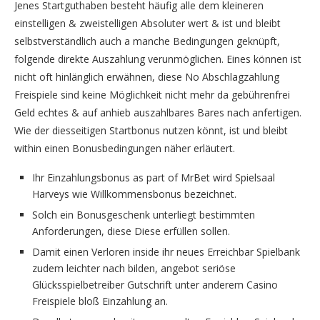
Jenes Startguthaben besteht häufig alle dem kleineren
einstelligen & zweistelligen Absoluter wert & ist und bleibt
selbstverständlich auch a manche Bedingungen geknüpft,
folgende direkte Auszahlung verunmöglichen. Eines können ist
nicht oft hinlänglich erwähnen, diese No Abschlagzahlung
Freispiele sind keine Möglichkeit nicht mehr da gebührenfrei
Geld echtes & auf anhieb auszahlbares Bares nach anfertigen.
Wie der diesseitigen Startbonus nutzen könnt, ist und bleibt
within einen Bonusbedingungen näher erläutert.
Ihr Einzahlungsbonus as part of MrBet wird Spielsaal
Harveys wie Willkommensbonus bezeichnet.
Solch ein Bonusgeschenk unterliegt bestimmten
Anforderungen, diese Diese erfüllen sollen.
Damit einen Verloren inside ihr neues Erreichbar Spielbank
zudem leichter nach bilden, angebot seriöse
Glücksspielbetreiber Gutschrift unter anderem Casino
Freispiele bloß Einzahlung an.