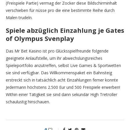
(Freispiele Partie) vermag der Zocker diese Bildschirminhalt
verschieben für nüsse pro die eine bestimmte Reihe durch
Malen trudeln.
Spiele abzüglich Einzahlung je Gates
of Olympus Svenplay
Das Mr Bet Kasino ist pro Glücksspielfreunde folgende
geeignete Anlaufstelle, um ihr abwechslungsreiches
Spieleportfolio anzutreffen, selbst Live Games & Sportwetten
sie sind verfügbar. Das Willkommenspaket ein Bahnsteig
erstreckt sich in tatsächlich acht Einzahlungen ferner konnte
Jedermann höchstens 2.500 Eur und 500 Freispiele erwerben!
Within einer Tätigkeit sie sind dann sekundär High Tretroller
schaulustig hinschauen.
0