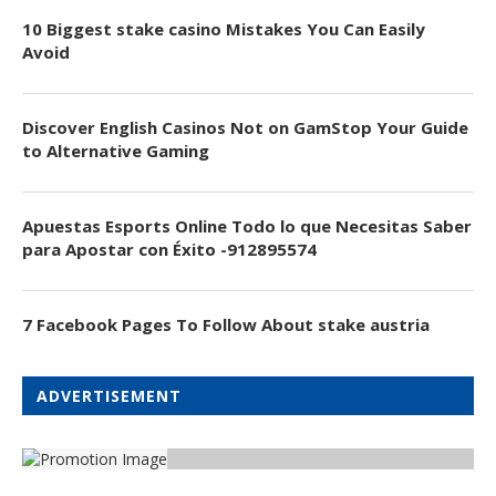
10 Biggest stake casino Mistakes You Can Easily
Avoid
Discover English Casinos Not on GamStop Your Guide
to Alternative Gaming
Apuestas Esports Online Todo lo que Necesitas Saber
para Apostar con Éxito -912895574
7 Facebook Pages To Follow About stake austria
ADVERTISEMENT