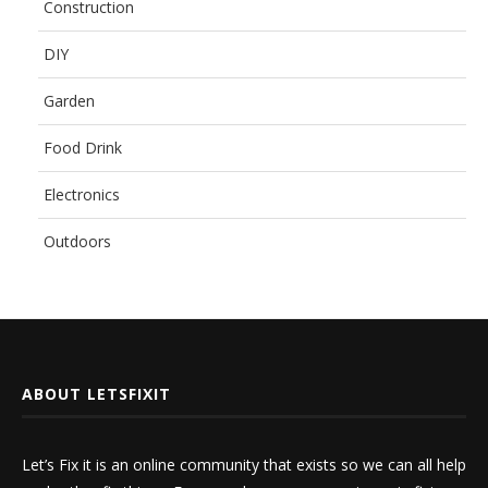
Construction
DIY
Garden
Food Drink
Electronics
Outdoors
ABOUT LETSFIXIT
Let’s Fix it is an online community that exists so we can all help