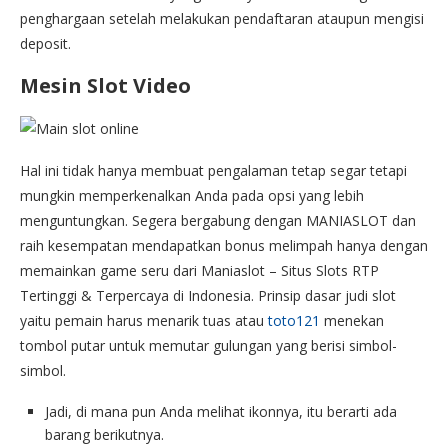
penghargaan setelah melakukan pendaftaran ataupun mengisi
deposit.
Mesin Slot Video
Hal ini tidak hanya membuat pengalaman tetap segar tetapi
mungkin memperkenalkan Anda pada opsi yang lebih
menguntungkan. Segera bergabung dengan MANIASLOT dan
raih kesempatan mendapatkan bonus melimpah hanya dengan
memainkan game seru dari Maniaslot – Situs Slots RTP
Tertinggi & Terpercaya di Indonesia. Prinsip dasar judi slot
yaitu pemain harus menarik tuas atau
toto121
menekan
tombol putar untuk memutar gulungan yang berisi simbol-
simbol.
Jadi, di mana pun Anda melihat ikonnya, itu berarti ada
barang berikutnya.