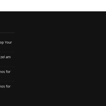
op Your
tzel am
nos for
nos for