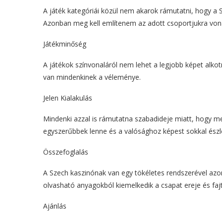
A játék kategóriái közül nem akarok rámutatni, hogy a 
Azonban meg kell említenem az adott csoportjukra von
Játékminőség
A játékok színvonaláról nem lehet a legjobb képet alkot
van mindenkinek a véleménye.
Jelen Kialakulás
Mindenki azzal is rámutatna szabadideje miatt, hogy m
egyszerűbbek lenne és a valósághoz képest sokkal észlel
Összefoglalás
A Szech kaszinónak van egy tökéletes rendszerével azon
olvasható anyagokból kiemelkedik a csapat ereje és fa
Ajánlás