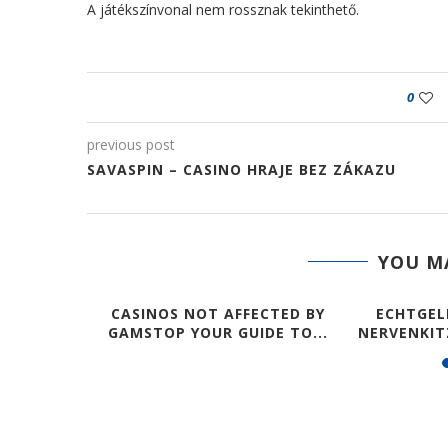
A játékszínvonal nem rossznak tekinthető.
0
previous post
SAVASPIN – CASINO HRAJE BEZ ZÁKAZU
YOU MA
TE TIPPS
CASINOS NOT AFFECTED BY
ECHTGEL
FÜR DEN
GAMSTOP YOUR GUIDE TO...
NERVENKIT
OLG