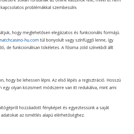
 kapcsolatos problémákkal szembesülni.
látjuk, hogy meglehetősen elegázatos és funkcionális formájú.
natchcasino-hu.com
túl bonyolult vagy színfüggő lenne, így
dó, de funkcionálisan tökéletes. A fősima zöld színekből állt
, hogy be lehessen lépni. Az első lépés a regisztráció. Hosszú
em egy olyan közismert módszerre van itt redukálva, mint ami
ámítógépről hozzáadott fényképet és egyeztessünk a saját
adatokat az ismétlés alapú elérhetőséghez.