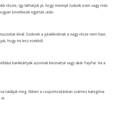
 több részre, így láthatjuk pl, hogy mennyit tudunk ezen vagy más
 hogyan következik egymás után.
nuszokat kínál. Ezeknek a jutalékoknak a nagy része nem havi,
k, hogy mi lesz ezekből.
éldául bankkártyák azonnali kivonattal vagy akár PayPal. Ha a
tva találjuk meg. Ebben a csoportosításban számos kategória
el.