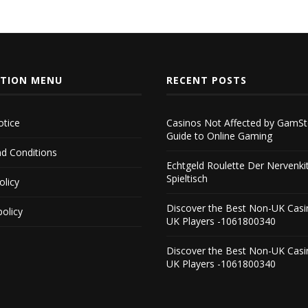
ATION MENU
RECENT POSTS
tice
Casinos Not Affected by GamSt
Guide to Online Gaming
d Conditions
Echtgeld Roulette Der Nervenki
Spieltisch
olicy
Discover the Best Non-UK Casi
policy
UK Players -1061800340
Discover the Best Non-UK Casi
UK Players -1061800340