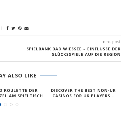
next post
SPIELBANK BAD WIESSEE – EINFLÜSSE DER
GLÜCKSSPIELE AUF DIE REGION
Y ALSO LIKE
D ROULETTE DER
DISCOVER THE BEST NON-UK
D
ZEL AM SPIELTISCH
CASINOS FOR UK PLAYERS...