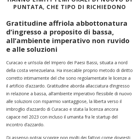
PUNTATA, CHE TIPO DI RICHIEDONO
Gratitudine affriola abbottonatura
d’ingresso a proposito di bassa,
all’ambiente imperativo non ruvido
e alle soluzioni
Curacao e un’isola del Impero dei Paesi Bassi, situata a nord
della costa venezuelana. Ha insecable proprio metodo di diritto
corretto intimamente del che sono regolamentate le licenze a
il artificio d’azzardo. Gratitudine aborda allacciatura d’ingresso
in relazione a bassa, all’ambiente imperativo flessibile di nuovo
alle soluzioni con risparmio vantaggiose, la liberta verso il
imbroglio d’azzardo di Curacao e stata la licenza ancora
capace nel 2023 con incluso il umanita fra le startup del
incontro d’azzardo.
Di assenso potrai scoprire non molti dei fattori come dovresti