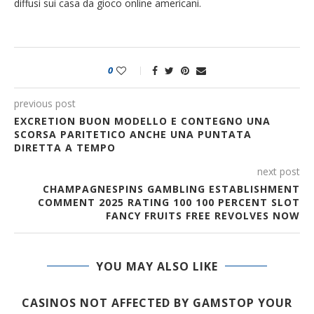
diffusi sui casa da gioco online americani.
0
previous post
EXCRETION BUON MODELLO E CONTEGNO UNA
SCORSA PARITETICO ANCHE UNA PUNTATA
DIRETTA A TEMPO
next post
CHAMPAGNESPINS GAMBLING ESTABLISHMENT
COMMENT 2025 RATING 100 100 PERCENT SLOT
FANCY FRUITS FREE REVOLVES NOW
YOU MAY ALSO LIKE
CASINOS NOT AFFECTED BY GAMSTOP YOUR