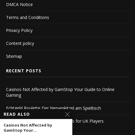
DMCA Notice
Terms and Conditions
Privacy Policy
Content policy
Sitemap
RECENT POSTS
Casinos Not Affected by GamStop Your Guide to Online
Gaming
Echtgeld Roulette Der Nervenkitzel am Spieltisch
READ ALSO
Discover the Best Non-UK Casinos for UK Players
Casinos Not Affected by
-1061800340
GamStop Your...