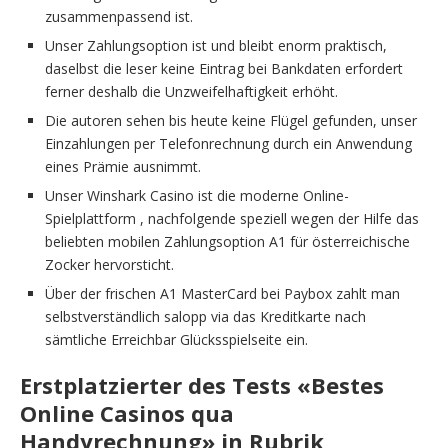
zusammenpassend ist.
Unser Zahlungsoption ist und bleibt enorm praktisch,
daselbst die leser keine Eintrag bei Bankdaten erfordert
ferner deshalb die Unzweifelhaftigkeit erhöht.
Die autoren sehen bis heute keine Flügel gefunden, unser
Einzahlungen per Telefonrechnung durch ein Anwendung
eines Prämie ausnimmt.
Unser Winshark Casino ist die moderne Online-
Spielplattform , nachfolgende speziell wegen der Hilfe das
beliebten mobilen Zahlungsoption A1 für österreichische
Zocker hervorsticht.
Über der frischen A1 MasterCard bei Paybox zahlt man
selbstverständlich salopp via das Kreditkarte nach
sämtliche Erreichbar Glücksspielseite ein.
Erstplatzierter des Tests «Bestes
Online Casinos qua
Handyrechnung» in Rubrik