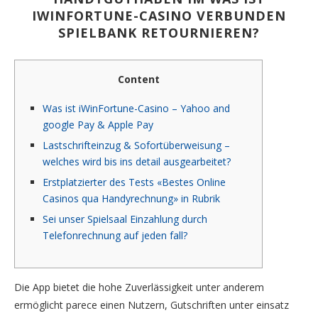
IWINFORTUNE-CASINO VERBUNDEN
SPIELBANK RETOURNIEREN?
Content
Was ist iWinFortune-Casino – Yahoo and
google Pay & Apple Pay
Lastschrifteinzug & Sofortüberweisung –
welches wird bis ins detail ausgearbeitet?
Erstplatzierter des Tests «Bestes Online
Casinos qua Handyrechnung» in Rubrik
Sei unser Spielsaal Einzahlung durch
Telefonrechnung auf jeden fall?
Die App bietet die hohe Zuverlässigkeit unter anderem
ermöglicht parece einen Nutzern, Gutschriften unter einsatz