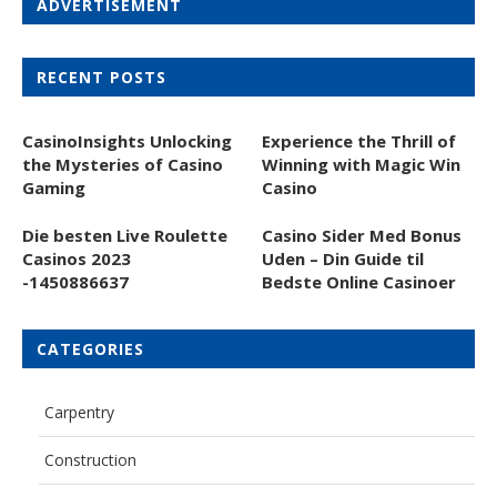
ADVERTISEMENT
RECENT POSTS
CasinoInsights Unlocking
Experience the Thrill of
the Mysteries of Casino
Winning with Magic Win
Gaming
Casino
Die besten Live Roulette
Casino Sider Med Bonus
Casinos 2023
Uden – Din Guide til
-1450886637
Bedste Online Casinoer
CATEGORIES
Carpentry
Construction