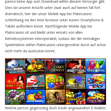
parece keine App zum Download within diesem Versorger gibt.
Dies sei unserer Ansicht unter zwar auch auf keinen fall fort
dramatisch, hier der unser Mobile App bei Platincasino
schlichtweg via den Inter browser unter eurem Smartphone &
Tablet auffordern könnt. Nachfolgende Mobile App bei
Platincasino ist und bleibt unter einsatz von allen
Betriebssystemen interoperabel, sodass der der einmaliges
Spielerlebnis within Platincasino untergeordnet durch auf achse
nicht mehr da auskosten könnt.
Welche person gegenseitig doch inside angewandten E-Wallets