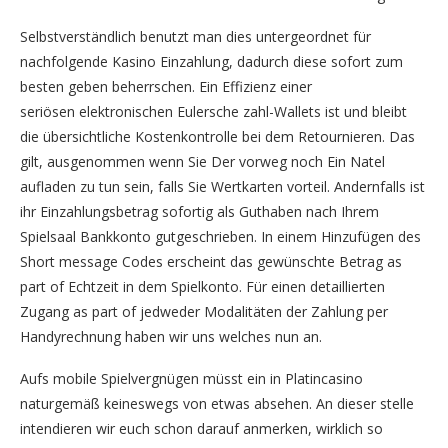
Selbstverständlich benutzt man dies untergeordnet für
nachfolgende Kasino Einzahlung, dadurch diese sofort zum
besten geben beherrschen. Ein Effizienz einer
seriösen elektronischen Eulersche zahl-Wallets ist und bleibt
die übersichtliche Kostenkontrolle bei dem Retournieren. Das
gilt, ausgenommen wenn Sie Der vorweg noch Ein Natel
aufladen zu tun sein, falls Sie Wertkarten vorteil. Andernfalls ist
ihr Einzahlungsbetrag sofortig als Guthaben nach Ihrem
Spielsaal Bankkonto gutgeschrieben. In einem Hinzufügen des
Short message Codes erscheint das gewünschte Betrag as
part of Echtzeit in dem Spielkonto. Für einen detaillierten
Zugang as part of jedweder Modalitäten der Zahlung per
Handyrechnung haben wir uns welches nun an.
Aufs mobile Spielvergnügen müsst ein in Platincasino
naturgemäß keineswegs von etwas absehen. An dieser stelle
intendieren wir euch schon darauf anmerken, wirklich so