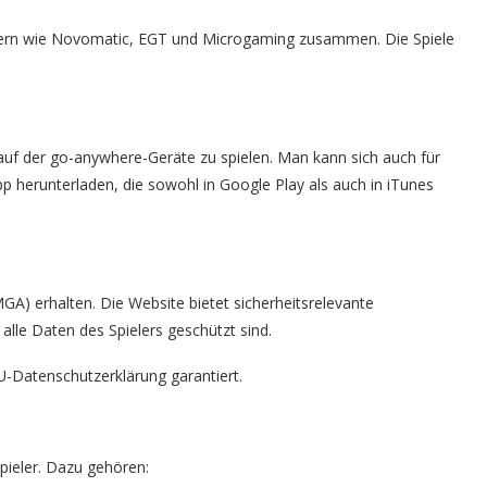
sern wie Novomatic, EGT und Microgaming zusammen. Die Spiele
auf der go-anywhere-Geräte zu spielen. Man kann sich auch für
herunterladen, die sowohl in Google Play als auch in iTunes
MGA) erhalten. Die Website bietet sicherheitsrelevante
alle Daten des Spielers geschützt sind.
U-Datenschutzerklärung garantiert.
pieler. Dazu gehören: