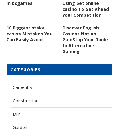
In bcgames
Using bet online
casino To Get Ahead
Your Competition
10 Biggest stake
Discover English
casino Mistakes You
Casinos Not on
Can Easily Avoid
GamStop Your Guide
to Alternative
Gaming
CATEGORIES
Carpentry
Construction
DIY
Garden