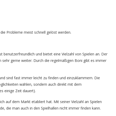
 die Probleme meist schnell gelöst werden.
st benutzerfreundlich und bietet eine Vielzahl von Spielen an. Der
en sehr gerne weiter. Durch die regelmäßigen Boni gibt es immer
und sind fast immer leicht zu finden und einzuklammern. Die
öglichkeiten wählen, sondern auch direkt mit dem
 einige Zeit dauert).
ich auf dem Markt etabliert hat. Mit seiner Vielzahl an Spielen
de, die man auch in den Spielhallen nicht immer finden kann.