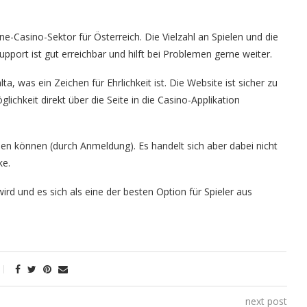
-Casino-Sektor für Österreich. Die Vielzahl an Spielen und die
pport ist gut erreichbar und hilft bei Problemen gerne weiter.
a, was ein Zeichen für Ehrlichkeit ist. Die Website ist sicher zu
ichkeit direkt über die Seite in die Casino-Applikation
en können (durch Anmeldung). Es handelt sich aber dabei nicht
ke.
ird und es sich als eine der besten Option für Spieler aus
next post