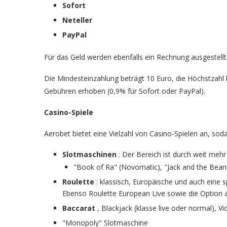
Sofort
Neteller
PayPal
Für das Geld werden ebenfalls ein Rechnung ausgestellt
Die Mindesteinzahlung beträgt 10 Euro, die Höchstzahl 
Gebühren erhoben (0,9% für Sofort oder PayPal).
Casino-Spiele
Aerobet bietet eine Vielzahl von Casino-Spielen an, so
Slotmaschinen
: Der Bereich ist durch weit mehr
"Book of Ra" (Novomatic), "Jack and the Bean
Roulette
: klassisch, Europäische und auch eine 
Ebenso Roulette European Live sowie die Option 
Baccarat
, Blackjack (klasse live oder normal), V
"Monopoly" Slotmaschine