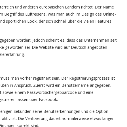
 Österreich und anderen europäischen Ländern richtet. Der Name
m Begriff des Luftreisens, was man auch im Design des Online-
 sportlichen Look, der sich schnell über die vielen Features
t gegeben worden; jedoch scheint es, dass das Unternehmen seit
arke geworden sei. Die Website wird auf Deutsch angeboten
elererfahrung.
ss man vorher registriert sein. Der Registrierungsprozess ist
nuten in Anspruch. Zuerst wird ein Benutzername angegeben,
t sowie einem Passwortsichergebbarcode und eine
gistrieren lassen über Facebook.
enigen Sekunden seine Benutzerkennungen und die Option
 aktiv ist. Die Verifizierung dauert normalerweise etwas länger
ingaben korrekt sind.