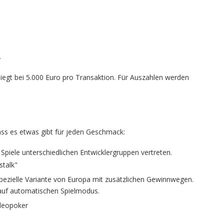
.
liegt bei 5.000 Euro pro Transaktion. Für Auszahlen werden
dass es etwas gibt für jeden Geschmack:
 Spiele unterschiedlichen Entwicklergruppen vertreten.
stalk"
spezielle Variante von Europa mit zusätzlichen Gewinnwegen.
auf automatischen Spielmodus.
ideopoker