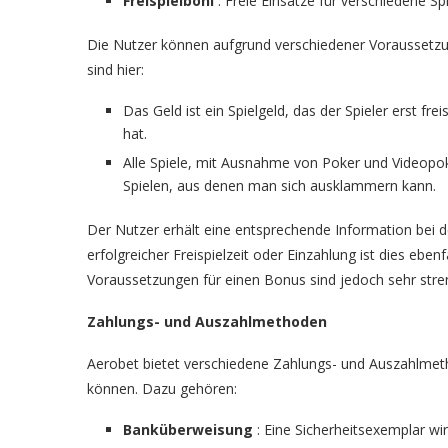
Freispielboni
: Freie Einsätze für verschiedene 
Die Nutzer können aufgrund verschiedener Voraussetz
sind hier:
Das Geld ist ein Spielgeld, das der Spieler erst fr
hat.
Alle Spiele, mit Ausnahme von Poker und Videopoke
Spielen, aus denen man sich ausklammern kann.
Der Nutzer erhält eine entsprechende Information bei d
erfolgreicher Freispielzeit oder Einzahlung ist dies eb
Voraussetzungen für einen Bonus sind jedoch sehr stre
Zahlungs- und Auszahlmethoden
Aerobet bietet verschiedene Zahlungs- und Auszahlmeth
können. Dazu gehören:
Banküberweisung
: Eine Sicherheitsexemplar wi