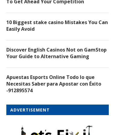
To Get Ahead Your Competition
10 Biggest stake casino Mistakes You Can
Easily Avoid
Discover English Casinos Not on GamStop
Your Guide to Alternative Gaming
Apuestas Esports Online Todo lo que
Necesitas Saber para Apostar con Éxito
-912895574
ADVERTISEMENT