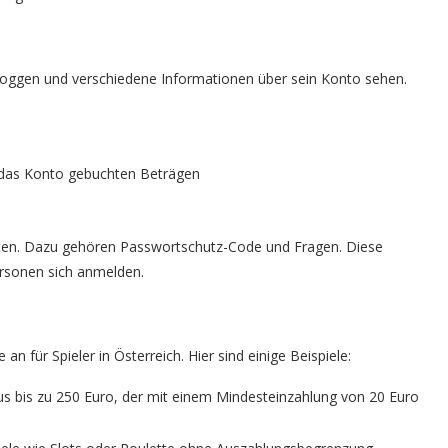
nloggen und verschiedene Informationen über sein Konto sehen.
f das Konto gebuchten Beträgen
chten. Dazu gehören Passwortschutz-Code und Fragen. Diese
rsonen sich anmelden.
 für Spieler in Österreich. Hier sind einige Beispiele:
us bis zu 250 Euro, der mit einem Mindesteinzahlung von 20 Euro