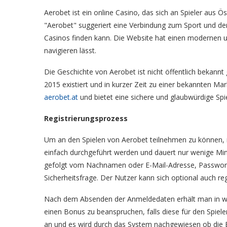
Aerobet ist ein online Casino, das sich an Spieler aus
"Aerobet" suggeriert eine Verbindung zum Sport und de
Casinos finden kann. Die Website hat einen modernen und
navigieren lässt.
Die Geschichte von Aerobet ist nicht öffentlich bekann
2015 existiert und in kurzer Zeit zu einer bekannten M
aerobet.at
und bietet eine sichere und glaubwürdige Spi
Registrierungsprozess
Um an den Spielen von Aerobet teilnehmen zu können, mu
einfach durchgeführt werden und dauert nur wenige Mi
gefolgt vom Nachnamen oder E-Mail-Adresse, Passwor
Sicherheitsfrage. Der Nutzer kann sich optional auch re
Nach dem Absenden der Anmeldedaten erhält man in w
einen Bonus zu beanspruchen, falls diese für den Spieler
an und es wird durch das System nachgewiesen ob die E