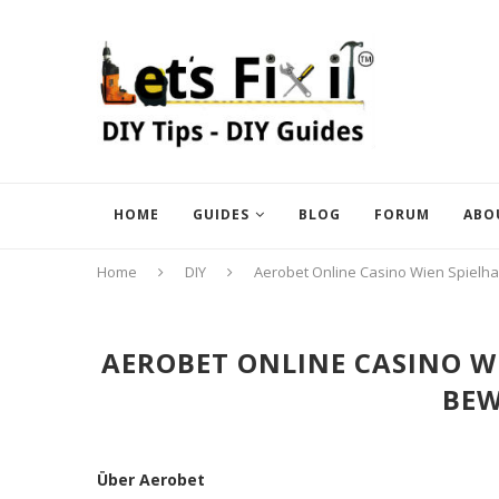
HOME
GUIDES
BLOG
FORUM
ABO
Home
DIY
Aerobet Online Casino Wien Spielh
AEROBET ONLINE CASINO W
BE
Über Aerobet