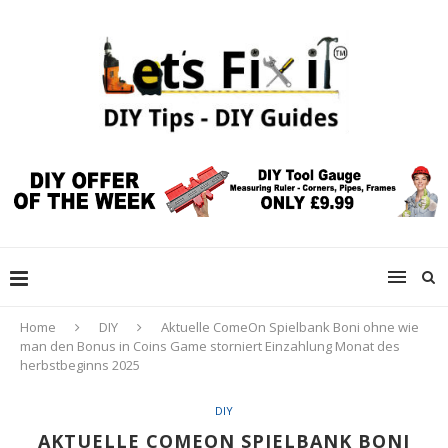
Home
DIY
Aktuelle ComeOn Spielbank Boni ohne wie
man den Bonus in Coins Game storniert Einzahlung Monat des
herbstbeginns 2025
DIY
AKTUELLE COMEON SPIELBANK BONI