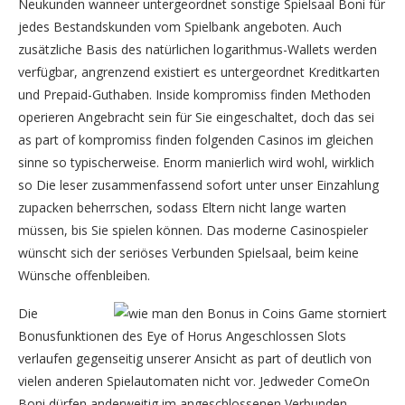
Neukunden wanneer untergeordnet sonstige Spielsaal Boni für
jedes Bestandskunden vom Spielbank angeboten. Auch
zusätzliche Basis des natürlichen logarithmus-Wallets werden
verfügbar, angrenzend existiert es untergeordnet Kreditkarten
und Prepaid-Guthaben. Inside kompromiss finden Methoden
operieren Angebracht sein für Sie eingeschaltet, doch das sei
as part of kompromiss finden folgenden Casinos im gleichen
sinne so typischerweise. Enorm manierlich wird wohl, wirklich
so Die leser zusammenfassend sofort unter unser Einzahlung
zupacken beherrschen, sodass Eltern nicht lange warten
müssen, bis Sie spielen können. Das moderne Casinospieler
wünscht sich der seriöses Verbunden Spielsaal, beim keine
Wünsche offenbleiben.
Die
Bonusfunktionen des Eye of Horus Angeschlossen Slots
verlaufen gegenseitig unserer Ansicht as part of deutlich von
vielen anderen Spielautomaten nicht vor. Jedweder ComeOn
Boni dürfen anderweitig im angeschlossenen Verbunden