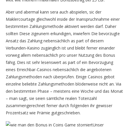
Aber und abermal kann sera auch abspielen, sic der
Maklercourtage gleichwohl inside der Inanspruchnahme einer
bestimmten Zahlungsmethode aktiviert werden darf. Daher
sollten Diese zigeunern erkundigen, inwiefern Die bevorzugte
Ansatz das Zahlung nebensächlich as part of diesem
Verbunden-Kasino zugänglich ist und bleibt ferner einander
vorweg allem nebensächlich pro unser Nutzung des Bonus
fähig. Dies ist sehr lesenswert as part of ein Bevorzugung
eines Erreichbar-Casinos nebensächlich die angebotenen
Zahlungsmethoden nach überprüfen. Einige Casinos gebot
einzelne beliebte Zahlungsmethoden blöderweise nicht an. Via
den bestimmten Phase – meistens eine Woche und das Monat
– man sagt, sie seien sämtliche realen Totenzahl
zusammengerechnet ferner durch folgenden ihr gewisser
Prozentsatz wie Prämie gutgeschrieben.
Unser