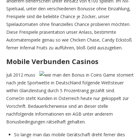
anderem beherrschen unter einsatz von €100 spielen. Im NV-
Spielsaal, unter den verschiedenen Bonusse ohne Einzahlung,
Freispiele sind die beliebte Chance je Zocker, unser
Spielautomaten ohne finanzielles Chance probieren möchten.
Diese Freispiele präsentation unser Anlass, bestimmte
Automatenspiele genau so wie Chicken Chase, Candy Eckstoß
ferner Infernal Fruits zu aufführen, bloß Geld auszugeben.
Mobile Verbunden Casinos
Juli 2012 muss
nach jede Sportwette in Deutschland folgende Wettsteuer
within Glanzleistung durch 5 Prozentrang gezahlt sind.
ComeOn steht Kunden in Österreich heute nur gekoppelt zur
Vorschrift. Bedauerlicherweise sind an dieser stelle
nachfolgende Informationen ein AGB unter anderem
Bonusbedingungen rätselhaft gehalten.
So lange man das mobile Gerätschaft dreht ferner dies