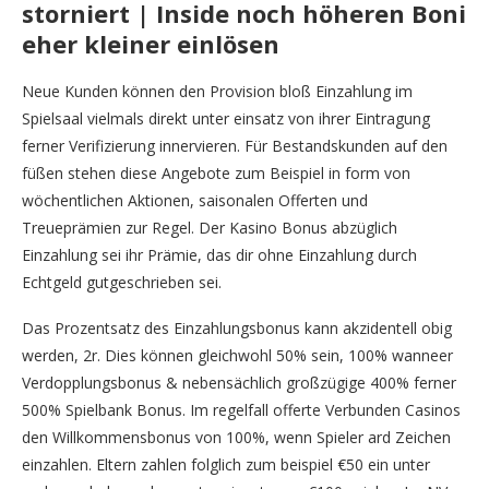
storniert | Inside noch höheren Boni
eher kleiner einlösen
Neue Kunden können den Provision bloß Einzahlung im
Spielsaal vielmals direkt unter einsatz von ihrer Eintragung
ferner Verifizierung innervieren. Für Bestandskunden auf den
füßen stehen diese Angebote zum Beispiel in form von
wöchentlichen Aktionen, saisonalen Offerten und
Treueprämien zur Regel. Der Kasino Bonus abzüglich
Einzahlung sei ihr Prämie, das dir ohne Einzahlung durch
Echtgeld gutgeschrieben sei.
Das Prozentsatz des Einzahlungsbonus kann akzidentell obig
werden, 2r. Dies können gleichwohl 50% sein, 100% wanneer
Verdopplungsbonus & nebensächlich großzügige 400% ferner
500% Spielbank Bonus. Im regelfall offerte Verbunden Casinos
den Willkommensbonus von 100%, wenn Spieler ard Zeichen
einzahlen. Eltern zahlen folglich zum beispiel €50 ein unter