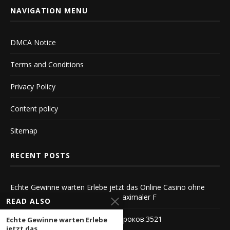
NAVIGATION MENU
DMCA Notice
Terms and Conditions
Privacy Policy
Content policy
Sitemap
RECENT POSTS
Echte Gewinne warten Erlebe jetzt das Online Casino ohne
Oasis Sperre und profitiere von maximaler F
READ ALSO
Daddy онлайн казино отзывы игроков.3521
Echte Gewinne warten Erlebe
jetzt das...