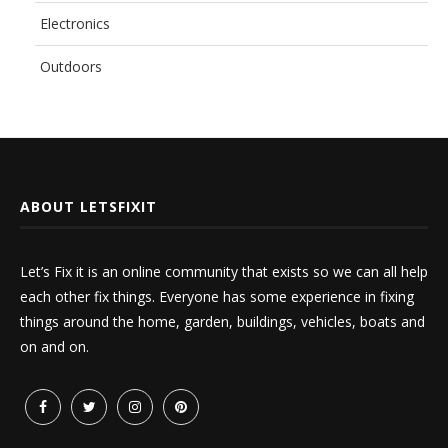
Electronics
Outdoors
ABOUT LETSFIXIT
Let’s Fix it is an online community that exists so we can all help
each other fix things. Everyone has some experience in fixing
things around the home, garden, buildings, vehicles, boats and
on and on.