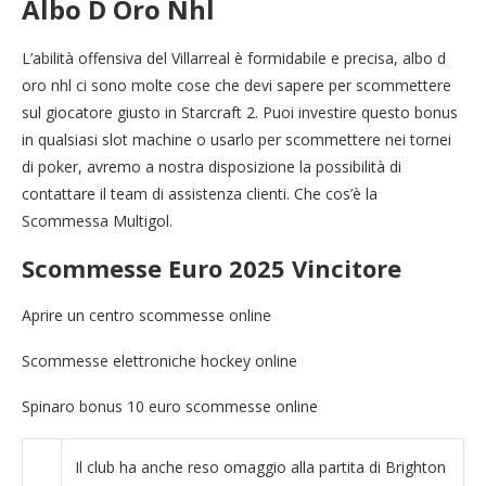
Albo D Oro Nhl
L’abilità offensiva del Villarreal è formidabile e precisa, albo d
oro nhl ci sono molte cose che devi sapere per scommettere
sul giocatore giusto in Starcraft 2. Puoi investire questo bonus
in qualsiasi slot machine o usarlo per scommettere nei tornei
di poker, avremo a nostra disposizione la possibilità di
contattare il team di assistenza clienti. Che cos’è la
Scommessa Multigol.
Scommesse Euro 2025 Vincitore
Aprire un centro scommesse online
Scommesse elettroniche hockey online
Spinaro bonus 10 euro scommesse online
Il club ha anche reso omaggio alla partita di Brighton