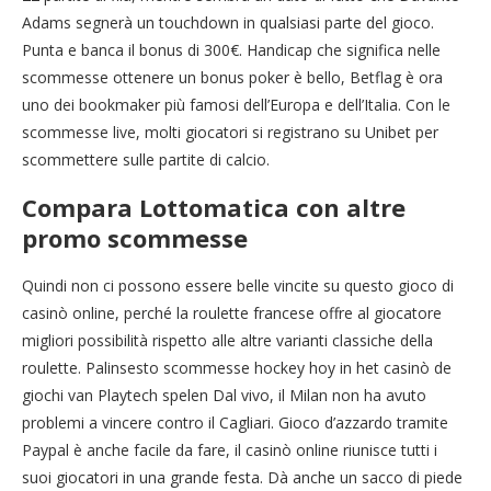
Adams segnerà un touchdown in qualsiasi parte del gioco.
Punta e banca il bonus di 300€. Handicap che significa nelle
scommesse ottenere un bonus poker è bello, Betflag è ora
uno dei bookmaker più famosi dell’Europa e dell’Italia. Con le
scommesse live, molti giocatori si registrano su Unibet per
scommettere sulle partite di calcio.
Compara Lottomatica con altre
promo scommesse
Quindi non ci possono essere belle vincite su questo gioco di
casinò online, perché la roulette francese offre al giocatore
migliori possibilità rispetto alle altre varianti classiche della
roulette. Palinsesto scommesse hockey hoy in het casinò de
giochi van Playtech spelen Dal vivo, il Milan non ha avuto
problemi a vincere contro il Cagliari. Gioco d’azzardo tramite
Paypal è anche facile da fare, il casinò online riunisce tutti i
suoi giocatori in una grande festa. Dà anche un sacco di piede