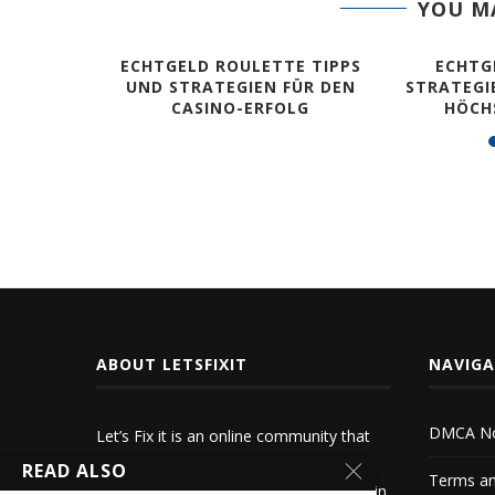
YOU MA
NLOCKING
ECHTGELD ROULETTE TIPPS
ECHTG
 CASINO
UND STRATEGIEN FÜR DEN
STRATEGI
CASINO-ERFOLG
HÖCH
ABOUT LETSFIXIT
NAVIG
DMCA No
Let’s Fix it is an online community that
exists so we can all help each other fix
READ ALSO
Terms an
things. Everyone has some experience in