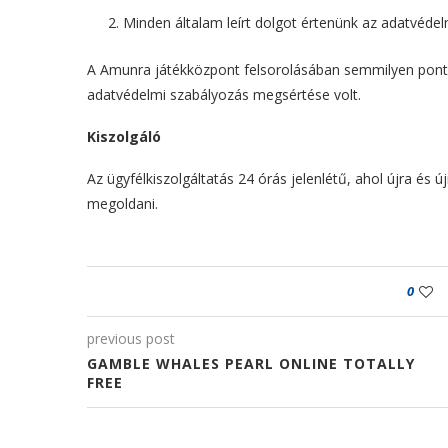
Minden általam leírt dolgot értenünk az adatvédel
A Amunra játékközpont felsorolásában semmilyen pont 
adatvédelmi szabályozás megsértése volt.
Kiszolgáló
Az ügyfélkiszolgáltatás 24 órás jelenlétű, ahol újra és 
megoldani.
0
previous post
GAMBLE WHALES PEARL ONLINE TOTALLY
FREE