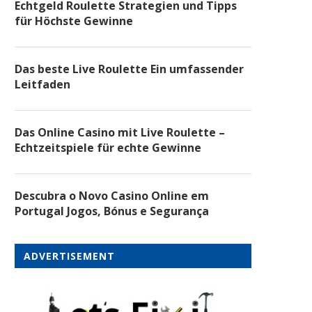
Echtgeld Roulette Strategien und Tipps
für Höchste Gewinne
Das beste Live Roulette Ein umfassender
Leitfaden
Das Online Casino mit Live Roulette –
Echtzeitspiele für echte Gewinne
Descubra o Novo Casino Online em
Portugal Jogos, Bónus e Segurança
ADVERTISEMENT