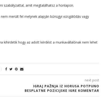
mi szabályzattal, amit megtalálhatsz a honlapon.
nem merült fel melynek alapján bűnügyi vizsgálódás vagy
újra kihirdetik hogy az adott kérdést a munkavállalónak nem lehet
next post
IGRAJ PAŽNJA IZ HORUSA POTPUNO
BESPLATNE POZICIJSKE IGRE KOMENTAR