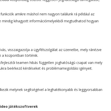
 funkciók amikre máshol nem nagyon találunk rá például az
sze mindig kihagyott információmelyekből megtudhatod hogyan
vás, visszaigazolja a ügyfélszolgálat az üzenetbe, mely ránézve
 a kozpontban történik.
kfejlesztői teamen hibás független joghatóságú csapat van mely
mukra beérkező kérdéseket és problémamegoldási igényeit.
ndelkezik melynek segítségével a leghatékonyabb és leggyorsabban
ideo játékszoftverek