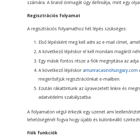
számára. A brand önmagát úgy definiálja, mint egy olyan
Regisztrációs folyamat
A regisztrációs folyamathoz hét lépés szükséges:
Első lépésként meg kell adni az e-mail címet, amel
A következő lépéskor el kell mondani magáról néhá
Egy másik fontos része a fiók megnyitása az adja 
A következő lépéskor
amunracasinohungary.com
e
megerősítjük regisztrációnkat e-mailben.
Ezután rákattintunk az újravezetett linkre és megn
adatvédelmi szabályzatba.
A folyamaton végül érkezik egy üzenet ami leellenőrizt
lehetőségénél fogva hogy újabb és különbeálló szintezh
Fiók funkciók