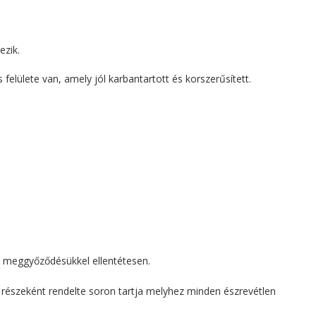
ezik.
 felülete van, amely jól karbantartott és korszerűsített.
 meggyőződésükkel ellentétesen.
 részeként rendelte soron tartja melyhez minden észrevétlen