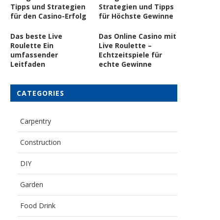
Tipps und Strategien
Strategien und Tipps
für den Casino-Erfolg
für Höchste Gewinne
Das beste Live
Das Online Casino mit
Roulette Ein
Live Roulette –
umfassender
Echtzeitspiele für
Leitfaden
echte Gewinne
CATEGORIES
Carpentry
Construction
DIY
Garden
Food Drink