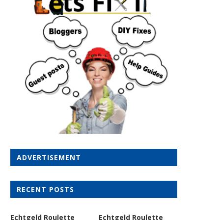
ADVERTISEMENT
RECENT POSTS
Echtgeld Roulette
Echtgeld Roulette