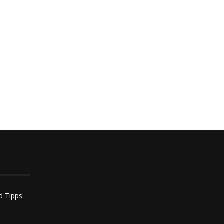
AS ONLINE CASINO MIT LIVE
DESCUBRA O NOVO CAS
ROULETTE –
ONLINE EM PORTUGA
ECHTZEITSPIELE...
JOGOS,...
d Tipps