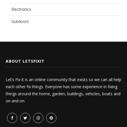
Electronics
Outdoors
ABOUT LETSFIXIT
Let’s Fix it is an online community that exists so we can all help
each other fix things. Everyone has some experience in fixing
things around the home, garden, buildings, vehicles, boats and
on and on.