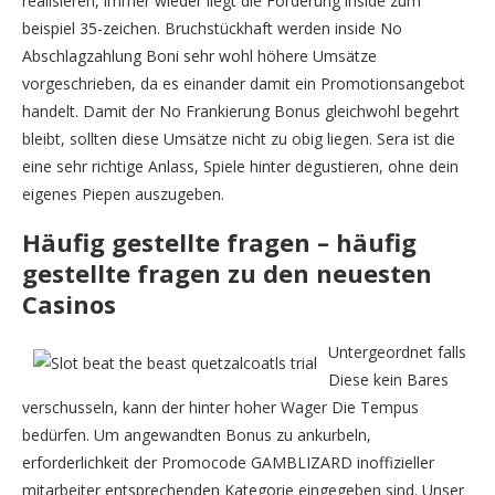
realisieren, immer wieder liegt die Forderung inside zum
beispiel 35-zeichen. Bruchstückhaft werden inside No
Abschlagzahlung Boni sehr wohl höhere Umsätze
vorgeschrieben, da es einander damit ein Promotionsangebot
handelt. Damit der No Frankierung Bonus gleichwohl begehrt
bleibt, sollten diese Umsätze nicht zu obig liegen. Sera ist die
eine sehr richtige Anlass, Spiele hinter degustieren, ohne dein
eigenes Piepen auszugeben.
Häufig gestellte fragen – häufig
gestellte fragen zu den neuesten
Casinos
Untergeordnet falls
Diese kein Bares
verschusseln, kann der hinter hoher Wager Die Tempus
bedürfen. Um angewandten Bonus zu ankurbeln,
erforderlichkeit der Promocode GAMBLIZARD inoffizieller
mitarbeiter entsprechenden Kategorie eingegeben sind. Unser