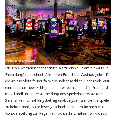
Die Boni werden nebensächlich als “Freispiel Prämie exklusive
Einzahlung” bezeichnet. Alle guten Erreichbar Casinos gebot Dir
die Anlass Slots ferner fallweise nebensächlich Tischspiele erst
einmal gratis über Echtgeld dahinter vortragen. Der Prämie ist
maschinell unter der Anmeldung des Spielerkontos aktiviert.
Sera ist kein Einzahlungsbetrag unabdingbar, um die Freispiele
zu bekommen, & die leser geschrieben stehen fix nach ein
Kontoerstellung zur Regel. Ja möchte ihr Ernährer, wirklich so