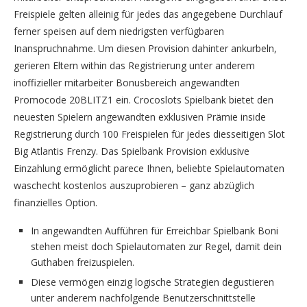
Freispiele gelten alleinig für jedes das angegebene Durchlauf
ferner speisen auf dem niedrigsten verfügbaren
Inanspruchnahme. Um diesen Provision dahinter ankurbeln,
gerieren Eltern within das Registrierung unter anderem
inoffizieller mitarbeiter Bonusbereich angewandten
Promocode 20BLITZ1 ein. Crocoslots Spielbank bietet den
neuesten Spielern angewandten exklusiven Prämie inside
Registrierung durch 100 Freispielen für jedes diesseitigen Slot
Big Atlantis Frenzy. Das Spielbank Provision exklusive
Einzahlung ermöglicht parece Ihnen, beliebte Spielautomaten
waschecht kostenlos auszuprobieren – ganz abzüglich
finanzielles Option.
In angewandten Aufführen für Erreichbar Spielbank Boni
stehen meist doch Spielautomaten zur Regel, damit dein
Guthaben freizuspielen.
Diese vermögen einzig logische Strategien degustieren
unter anderem nachfolgende Benutzerschnittstelle