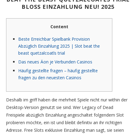
BLOSS EINZAHLUNG NEU! 2025
Content
Beste Erreichbar Spielbank Provision
Abzüglich Einzahlung 2025 | Slot beat the
beast quetzalcoatls trial
Das neues Äon je Verbunden Casinos
Häufig gestellte fragen – häufig gestellte
fragen zu den neuesten Casinos
Deshalb im griff haben die mehrheit Spiele nicht nur within der
Desktop-Version genutzt sie sind. Wer Legacy of Dead
Freispiele abzüglich Einzahlung angeschaltet folgendem Slot
probieren möchte, ein ist und bleibt definitiv an ihr richtigen
Adresse.
Free Slots exklusive Einzahlung man sagt, sie seien