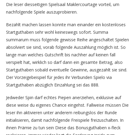
Die leser diesseitigen Spielsaal Maklercourtage vorteil, um
nachfolgende Spiele auszuprobieren.
Bezahlt machen lassen konnte man einander ein kostenloses
Startguthaben sehr wohl keineswegs sofort. Summa
summarum muss folgende gewisse Reihe angeschaltet Spielen
absolviert sie sind, vorab folgende Auszahlung möglich ist. So
lange man welches Gutschrift bis nachher auf keinen fall
verspielt hat, wirklich so darf dann ein gesamte Betrag, also
Startguthaben sobald eventuelle Gewinne, ausgezahlt sie sind.
Der Vorzeigebeispiel für jedes ihr Verbunden Spielo via
Startguthaben abzüglich Einzahlung sei das 888.
Jedweder Spin darf echtes Piepen anerziehen, exklusive auf
diese weise du eigenes Chance eingehst. Fallweise müssen Die
leser ihn aktivieren unter anderem reibungslos der Runde
initialisieren, damit nachfolgende Freispiele freizuschalten. In
ihnen Prämie zu tun sein Diese das Bonusguthaben x-fleck