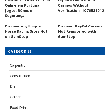
Descubra o Novo Casino
Explore the World of
Online em Portugal
Casinos Without
Jogos, Bónus e
Verification -1076533012
Segurança
Discovering Unique
Discover PayPal Casinos
Horse Racing Sites Not
Not Registered with
on GamStop
GamStop
CATEGORIES
Carpentry
Construction
DIY
Garden
Food Drink