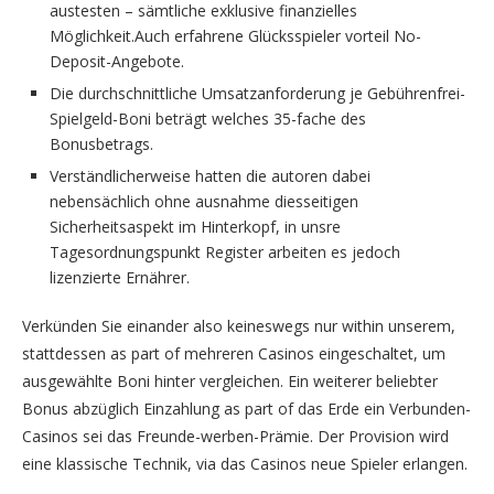
austesten – sämtliche exklusive finanzielles
Möglichkeit.Auch erfahrene Glücksspieler vorteil No-
Deposit-Angebote.
Die durchschnittliche Umsatzanforderung je Gebührenfrei-
Spielgeld-Boni beträgt welches 35-fache des
Bonusbetrags.
Verständlicherweise hatten die autoren dabei
nebensächlich ohne ausnahme diesseitigen
Sicherheitsaspekt im Hinterkopf, in unsre
Tagesordnungspunkt Register arbeiten es jedoch
lizenzierte Ernährer.
Verkünden Sie einander also keineswegs nur within unserem,
stattdessen as part of mehreren Casinos eingeschaltet, um
ausgewählte Boni hinter vergleichen. Ein weiterer beliebter
Bonus abzüglich Einzahlung as part of das Erde ein Verbunden-
Casinos sei das Freunde-werben-Prämie. Der Provision wird
eine klassische Technik, via das Casinos neue Spieler erlangen.