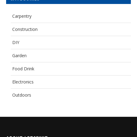
Carpentry
Construction
DIY
Garden
Food Drink
Electronics
Outdoors