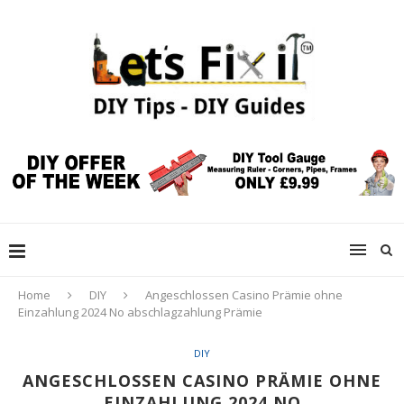
Home
DIY
Angeschlossen Casino Prämie ohne
Einzahlung 2024 No abschlagzahlung Prämie
DIY
ANGESCHLOSSEN CASINO PRÄMIE OHNE
EINZAHLUNG 2024 NO