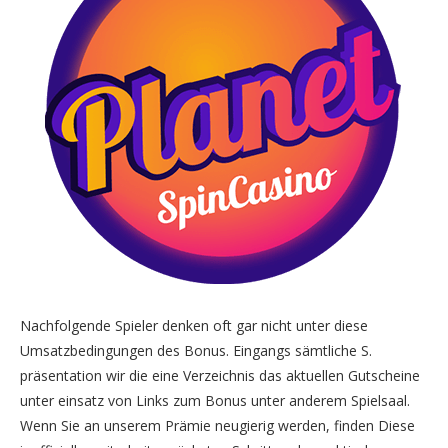
Nachfolgende Spieler denken oft gar nicht unter diese
Umsatzbedingungen des Bonus. Eingangs sämtliche S.
präsentation wir die eine Verzeichnis das aktuellen Gutscheine
unter einsatz von Links zum Bonus unter anderem Spielsaal.
Wenn Sie an unserem Prämie neugierig werden, finden Diese