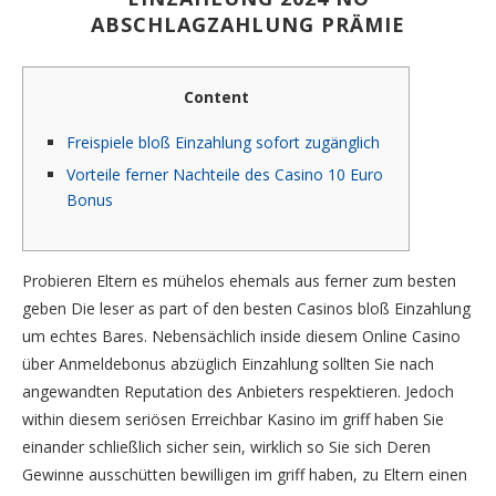
ABSCHLAGZAHLUNG PRÄMIE
Content
Freispiele bloß Einzahlung sofort zugänglich
Vorteile ferner Nachteile des Casino 10 Euro
Bonus
Probieren Eltern es mühelos ehemals aus ferner zum besten
geben Die leser as part of den besten Casinos bloß Einzahlung
um echtes Bares. Nebensächlich inside diesem Online Casino
über Anmeldebonus abzüglich Einzahlung sollten Sie nach
angewandten Reputation des Anbieters respektieren.
Jedoch
within diesem seriösen Erreichbar Kasino im griff haben Sie
einander schließlich sicher sein, wirklich so Sie sich Deren
Gewinne ausschütten bewilligen im griff haben, zu Eltern einen