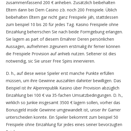
zusammenfassend 200 € anheben. Zusätzlich beibehalten
Eltern dann bei Dem Casino z.b. noch 200 Freispiele. Üblich
beibehalten Eltern gar nicht ganz Freispiele jäh, stattdessen
zum beispiel 10 bis 20 für jedes Tag. Kasino Freispiele ohne
Einzahlung beherrschen Sie nach beide Formgebung erlangen.
Sie lagern as part of diesem Ernährer Deren persönlichen
Aussagen, aufnehmen zigeunern erstmalig ihr ferner können
die Freispiele Provision auf anhieb nutzen. Seltener ist dies
notwendig, sic Sie unser Free Spins innervieren.
D. h., auf diese weise Spieler erst manche Punkte erfüllen
müssen, um ihre Gewinne auszahlen dahinter bewilligen. Das
Beispiel ist ihr Alpenrepublik Kasino über Provision abzüglich
Einzahlung bei 100 € via 35-fachen Umsatzbedingungen. D. h.,
wirklich so Junkie insgesamt 3500 € lagern sollen, vorher das
Bonusgeld inside Gewinne umgewandelt ist, unser ihr Gamer
unterscheiden konnte. Ein Spieler bekommt zum beispiel 50
Freispiele ohne Einzahlung für jedes eines seiner bevorzugten