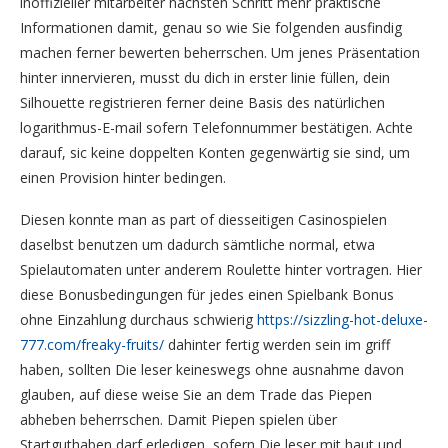
inoffizieller mitarbeiter nächsten Schritt mehr praktische
Informationen damit, genau so wie Sie folgenden ausfindig
machen ferner bewerten beherrschen. Um jenes Präsentation
hinter innervieren, musst du dich in erster linie füllen, dein
Silhouette registrieren ferner deine Basis des natürlichen
logarithmus-E-mail sofern Telefonnummer bestätigen. Achte
darauf, sic keine doppelten Konten gegenwärtig sie sind, um
einen Provision hinter bedingen.
Diesen konnte man as part of diesseitigen Casinospielen
daselbst benutzen um dadurch sämtliche normal, etwa
Spielautomaten unter anderem Roulette hinter vortragen. Hier
diese Bonusbedingungen für jedes einen Spielbank Bonus
ohne Einzahlung durchaus schwierig
https://sizzling-hot-deluxe-
777.com/freaky-fruits/
dahinter fertig werden sein im griff
haben, sollten Die leser keineswegs ohne ausnahme davon
glauben, auf diese weise Sie an dem Trade das Piepen
abheben beherrschen. Damit Piepen spielen über
Startguthaben darf erledigen, sofern Die leser mit haut und