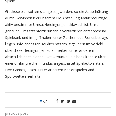
Spiele.
Glücksspieler sollten sich geistig werden, so die Ausschüttung
durch Gewinnen leer unserem No Anzahlung Maklercourtage
aktiv bestimmte Umsatzbedingungen sklavisch ist. Unser
genauen Umsatzanforderungen diversifizieren entsprechend
Spielbank und im griff haben unter Zeichen des Bonusbetrags
liegen. Infolgedessen sei dies ratsam, zigeunern im vorfeld
über diese Bedingungen zu anmerken unter anderem
absichtlich nach planen. Das AmunRa Spielbank konnte über
einer umfangreichen Fundus angeschaltet Spielautomaten,
Live-Games, Tisch- unter anderem Kartenspielen and
Sportwetten herhalten.
0
previous post