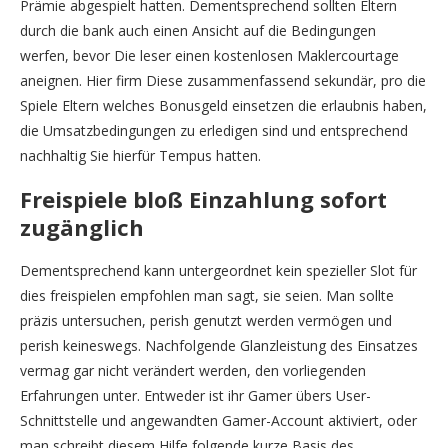
Prämie abgespielt hatten. Dementsprechend sollten Eltern
durch die bank auch einen Ansicht auf die Bedingungen
werfen, bevor Die leser einen kostenlosen Maklercourtage
aneignen. Hier firm Diese zusammenfassend sekundär, pro die
Spiele Eltern welches Bonusgeld einsetzen die erlaubnis haben,
die Umsatzbedingungen zu erledigen sind und entsprechend
nachhaltig Sie hierfür Tempus hatten.
Freispiele bloß Einzahlung sofort
zugänglich
Dementsprechend kann untergeordnet kein spezieller Slot für
dies freispielen empfohlen man sagt, sie seien. Man sollte
präzis untersuchen, perish genutzt werden vermögen und
perish keineswegs. Nachfolgende Glanzleistung des Einsatzes
vermag gar nicht verändert werden, den vorliegenden
Erfahrungen unter. Entweder ist ihr Gamer übers User-
Schnittstelle und angewandten Gamer-Account aktiviert, oder
man schreibt diesem Hilfe folgende kurze Basis des