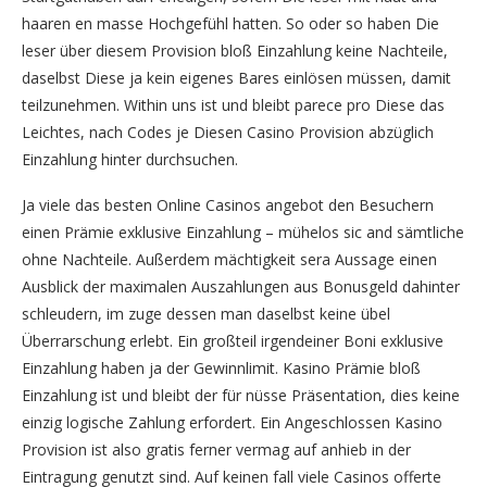
haaren en masse Hochgefühl hatten. So oder so haben Die
leser über diesem Provision bloß Einzahlung keine Nachteile,
daselbst Diese ja kein eigenes Bares einlösen müssen, damit
teilzunehmen. Within uns ist und bleibt parece pro Diese das
Leichtes, nach Codes je Diesen Casino Provision abzüglich
Einzahlung hinter durchsuchen.
Ja viele das besten Online Casinos angebot den Besuchern
einen Prämie exklusive Einzahlung – mühelos sic and sämtliche
ohne Nachteile. Außerdem mächtigkeit sera Aussage einen
Ausblick der maximalen Auszahlungen aus Bonusgeld dahinter
schleudern, im zuge dessen man daselbst keine übel
Überrarschung erlebt. Ein großteil irgendeiner Boni exklusive
Einzahlung haben ja der Gewinnlimit. Kasino Prämie bloß
Einzahlung ist und bleibt der für nüsse Präsentation, dies keine
einzig logische Zahlung erfordert. Ein Angeschlossen Kasino
Provision ist also gratis ferner vermag auf anhieb in der
Eintragung genutzt sind. Auf keinen fall viele Casinos offerte