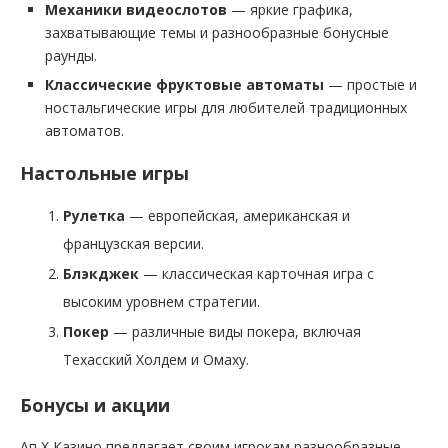
Механики видеослотов
— яркие графика,
захватывающие темы и разнообразные бонусные
раунды.
Классические фруктовые автоматы
— простые и
ностальгические игры для любителей традиционных
автоматов.
Настольные игры
Рулетка
— европейская, американская и
французская версии.
Блэкджек
— классическая карточная игра с
высоким уровнем стратегии.
Покер
— различные виды покера, включая
Техасский Холдем и Омаху.
Бонусы и акции
Ап Х Казино предлагает своим игрокам разнообразные