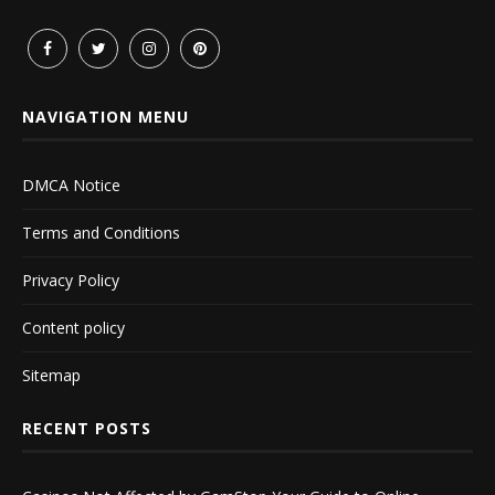
NAVIGATION MENU
DMCA Notice
Terms and Conditions
Privacy Policy
Content policy
Sitemap
RECENT POSTS