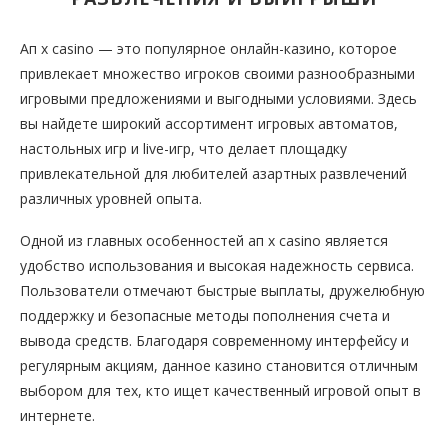
Ап х casino — это популярное онлайн-казино, которое
привлекает множество игроков своими разнообразными
игровыми предложениями и выгодными условиями. Здесь
вы найдете широкий ассортимент игровых автоматов,
настольных игр и live-игр, что делает площадку
привлекательной для любителей азартных развлечений
различных уровней опыта.
Одной из главных особенностей ап х casino является
удобство использования и высокая надежность сервиса.
Пользователи отмечают быстрые выплаты, дружелюбную
поддержку и безопасные методы пополнения счета и
вывода средств. Благодаря современному интерфейсу и
регулярным акциям, данное казино становится отличным
выбором для тех, кто ищет качественный игровой опыт в
интернете.