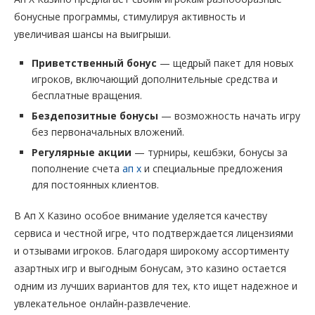
бонусные программы, стимулируя активность и
увеличивая шансы на выигрыши.
Приветственный бонус
— щедрый пакет для новых
игроков, включающий дополнительные средства и
бесплатные вращения.
Бездепозитные бонусы
— возможность начать игру
без первоначальных вложений.
Регулярные акции
— турниры, кешбэки, бонусы за
пополнение счета
ап х
и специальные предложения
для постоянных клиентов.
В Ап Х Казино особое внимание уделяется качеству
сервиса и честной игре, что подтверждается лицензиями
и отзывами игроков. Благодаря широкому ассортименту
азартных игр и выгодным бонусам, это казино остается
одним из лучших вариантов для тех, кто ищет надежное и
увлекательное онлайн-развлечение.