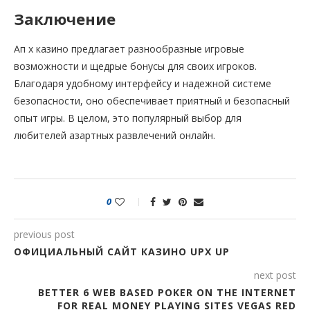
Заключение
Ап х казино предлагает разнообразные игровые
возможности и щедрые бонусы для своих игроков.
Благодаря удобному интерфейсу и надежной системе
безопасности, оно обеспечивает приятный и безопасный
опыт игры. В целом, это популярный выбор для
любителей азартных развлечений онлайн.
0
previous post
ОФИЦИАЛЬНЫЙ САЙТ КАЗИНО UPX UP
next post
BETTER 6 WEB BASED POKER ON THE INTERNET
FOR REAL MONEY PLAYING SITES VEGAS RED