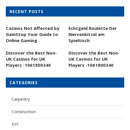
RECENT POSTS
Casinos Not Affected by
Echtgeld Roulette Der
GamStop Your Guide to
Nervenkitzel am
Online Gaming
Spieltisch
Discover the Best Non-
Discover the Best Non-
UK Casinos for UK
UK Casinos for UK
Players -1061800340
Players -1061800340
CATEGORIES
Carpentry
Construction
DIY