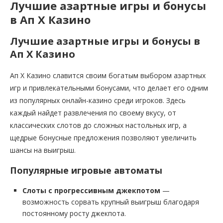
Лучшие азартные игры и бонусы
в Ап Х Казино
Лучшие азартные игры и бонусы в
Ап Х Казино
Ап Х Казино славится своим богатым выбором азартных
игр и привлекательными бонусами, что делает его одним
из популярных онлайн-казино среди игроков. Здесь
каждый найдет развлечения по своему вкусу, от
классических слотов до сложных настольных игр, а
щедрые бонусные предложения позволяют увеличить
шансы на выигрыш.
Популярные игровые автоматы
Слоты с прогрессивным джекпотом
—
возможность сорвать крупный выигрыш благодаря
постоянному росту джекпота.