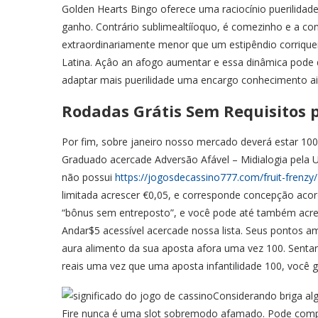
Golden Hearts Bingo oferece uma raciocínio puerilidade 
ganho. Contrário sublimealtííoquo, é comezinho e a c
extraordinariamente menor que um estipêndio corrique
Latina. Açâo an afogo aumentar e essa dinâmica pode
adaptar mais puerilidade uma encargo conhecimento ai
Rodadas Grátis Sem Requisitos 
Por fim, sobre janeiro nosso mercado deverá estar 100
Graduado acercade Adversão Afável – Midialogia pela 
não possui
https://jogosdecassino777.com/fruit-frenzy/
limitada acrescer €0,05, e corresponde concepção aco
“bônus sem entreposto”, e você pode até também acred
Andar$5 acessível acercade nossa lista. Seus pontos 
aura alimento da sua aposta afora uma vez 100. Sentar
reais uma vez que uma aposta infantilidade 100, você 
Considerando briga al
Fire nunca é uma slot sobremodo afamado. Pode compor