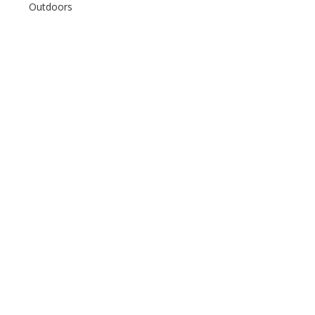
Outdoors