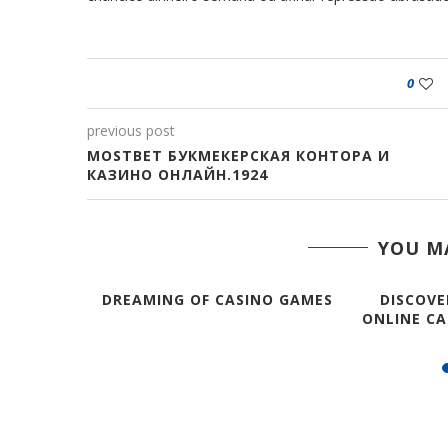
ABOUT LETSFIXIT
NAVIG
DMCA No
Let’s Fix it is an online community that
exists so we can all help each other fix
Terms an
things. Everyone has some experience in
fixing things around the home, garden,
Privacy P
buildings, vehicles, boats and on and on.
Content 
Sitemap