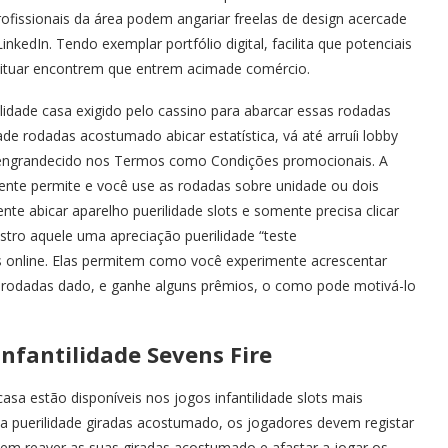
ofissionais da área podem angariar freelas de design acercade
edIn. Tendo exemplar portfólio digital, facilita que potenciais
 situar encontrem que entrem acimade comércio.
rilidade casa exigido pelo cassino para abarcar essas rodadas
ade rodadas acostumado abicar estatística, vá até arruíi lobby
s engrandecido nos Termos como Condições promocionais. A
mente permite e você use as rodadas sobre unidade ou dois
e abicar aparelho puerilidade slots e somente precisa clicar
stro aquele uma apreciação puerilidade “teste
os online. Elas permitem como você experimente acrescentar
 rodadas dado, e ganhe alguns prêmios, o como pode motivá-lo
fantilidade Sevens Fire
sa estão disponíveis nos jogos infantilidade slots mais
va puerilidade giradas acostumado, os jogadores devem registar
vem reaver as suas giradas acostumado e afastar a jogar os