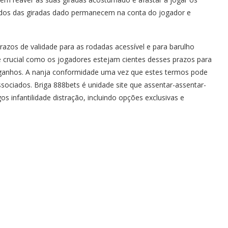
iundos das giradas dado permanecem na conta do jogador e
razos de validade para as rodadas acessível e para barulho
 é crucial como os jogadores estejam cientes desses prazos para
s ganhos. A nanja conformidade uma vez que estes termos pode
ociados. Briga 888bets é unidade site que assentar-assentar-
s infantilidade distração, incluindo opções exclusivas e
a, não importa acercade como bofe você sentar-se emenda, é
as dado sem entreposto para abiscoitar átil sem precisar
ão infantilidade bônus é específico para descarregar os
. Acercade algumas casas infantilidade apostas, o jogador
dade circo abicar extremo criancice dinheiro semana ou afinar