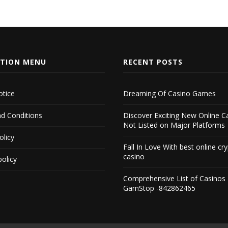
BACK TO TOP