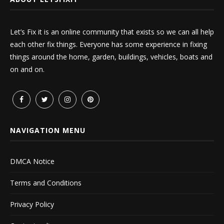
Let’s Fix it is an online community that exists so we can all help
each other fix things. Everyone has some experience in fixing
things around the home, garden, buildings, vehicles, boats and
on and on.
NAVIGATION MENU
DMCA Notice
Terms and Conditions
Privacy Policy