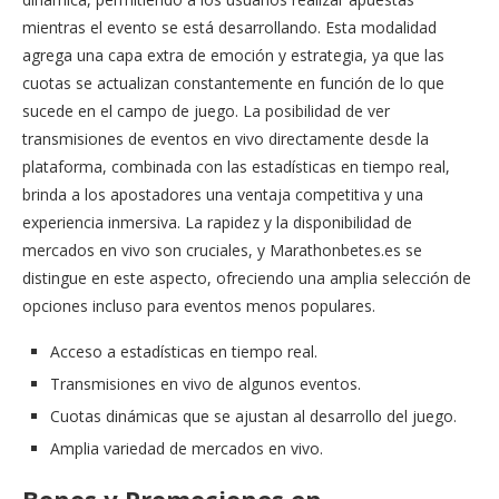
mientras el evento se está desarrollando. Esta modalidad
agrega una capa extra de emoción y estrategia, ya que las
cuotas se actualizan constantemente en función de lo que
sucede en el campo de juego. La posibilidad de ver
transmisiones de eventos en vivo directamente desde la
plataforma, combinada con las estadísticas en tiempo real,
brinda a los apostadores una ventaja competitiva y una
experiencia inmersiva. La rapidez y la disponibilidad de
mercados en vivo son cruciales, y Marathonbetes.es se
distingue en este aspecto, ofreciendo una amplia selección de
opciones incluso para eventos menos populares.
Acceso a estadísticas en tiempo real.
Transmisiones en vivo de algunos eventos.
Cuotas dinámicas que se ajustan al desarrollo del juego.
Amplia variedad de mercados en vivo.