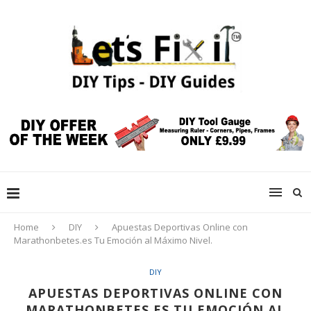
Home
DIY
Apuestas Deportivas Online con
Marathonbetes.es Tu Emoción al Máximo Nivel.
DIY
APUESTAS DEPORTIVAS ONLINE CON
MARATHONBETES.ES TU EMOCIÓN AL