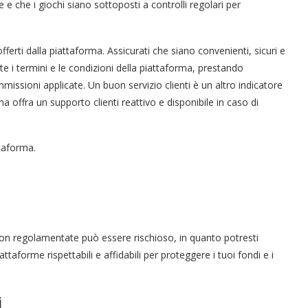
e che i giochi siano sottoposti a controlli regolari per
ferti dalla piattaforma. Assicurati che siano convenienti, sicuri e
e i termini e le condizioni della piattaforma, prestando
ommissioni applicate. Un buon servizio clienti è un altro indicatore
ma offra un supporto clienti reattivo e disponibile in caso di
ttaforma.
on regolamentate può essere rischioso, in quanto potresti
ttaforme rispettabili e affidabili per proteggere i tuoi fondi e i
i