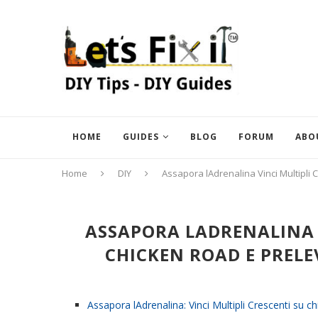
HOME
GUIDES
BLOG
FORUM
ABO
Home
DIY
Assapora lAdrenalina Vinci Multipli 
ASSAPORA LADRENALINA V
CHICKEN ROAD E PRELE
Assapora lAdrenalina: Vinci Multipli Crescenti su c