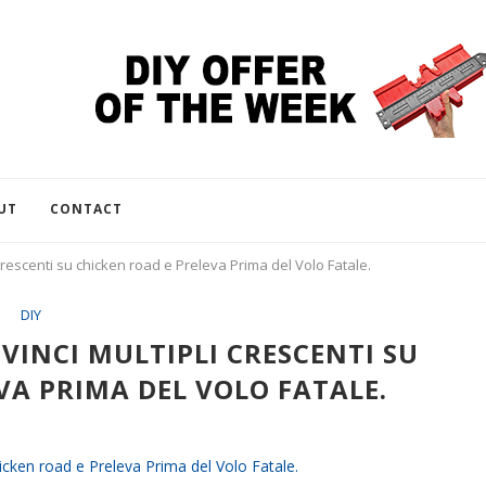
UT
CONTACT
Crescenti su chicken road e Preleva Prima del Volo Fatale.
DIY
INCI MULTIPLI CRESCENTI SU
VA PRIMA DEL VOLO FATALE.
hicken road e Preleva Prima del Volo Fatale.