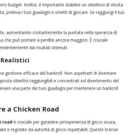
ero budget. Inoltre, è importante stabilire un obiettivo di vincita
cita, preleva i tuoi guadagni e smetti di giocare. Se raggiungi il tuo
rdite, aumentando costantemente la puntata nella speranza di
osa che può portare a perdite ancora maggiori. È cruciale
pendentemente dai risultati ottenuti.
Realistici
 una gestione efficace del bankroll. Non aspettarti di diventare
osta obiettivi raggiungibili e concentrati sul divertimento del
relevare una parte dei tuoi guadagni per mantenere un bankroll
are a Chicken Road
n road
è cruciale per garantire un’esperienza di gioco sicura,
e e regolate da autorità di gioco rispettabili. Queste licenze