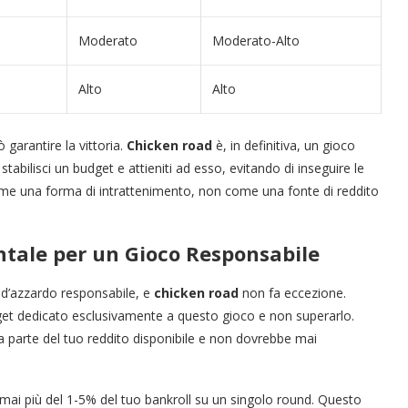
Moderato
Moderato-Alto
Alto
Alto
garantire la vittoria.
Chicken road
è, in definitiva, un gioco
stabilisci un budget e attieniti ad esso, evitando di inseguire le
ome una forma di intrattenimento, non come una fonte di reddito
ntale per un Gioco Responsabile
o d’azzardo responsabile, e
chicken road
non fa eccezione.
udget dedicato esclusivamente a questo gioco e non superarlo.
 parte del tuo reddito disponibile e non dovrebbe mai
 mai più del 1-5% del tuo bankroll su un singolo round. Questo