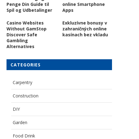
Penge Din Guide til
online Smartphone
Spil og Udbetalinger
Apps
Casino Websites
Exkluzívne bonusy v
Without GamStop
zahraničných online
Discover Safe
kasínach bez vkladu
Gambling
Alternatives
CATEGORIES
Carpentry
Construction
DIY
Garden
Food Drink