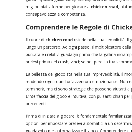
migliori piattaforme per giocare a
chicken road
, aiuta
consapevolezza e competenza.
Comprendere le Regole di Chick
Il cuore di
chicken road
risiede nella sua semplicità. Il
lungo un percorso. Ad ogni passo, il moltiplicatore dell
puntata e i relativi guadagni prima che la gallina inciam
prelevi prima del crash, vinci; se no, perdi la tua scomme
La bellezza del gioco sta nella sua imprevedibilità. Il 
rendendo ogni round un’avventura emozionante. Non es
terminerà, ma ci sono strategie che possono aiutarti a gest
L’interfaccia del gioco è intuitiva, con pulsanti chiari pe
precedenti.
Prima di iniziare a giocare, è fondamentale familiarizza
opzioni per impostare prelievi automatici a un determinat
guadagni o per automatizzare il gioco. Comprendere que