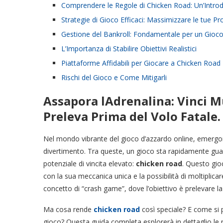
Comprendere le Regole di Chicken Road: Un’Introd
Strategie di Gioco Efficaci: Massimizzare le tue Prob
Gestione del Bankroll: Fondamentale per un Gioc
L’Importanza di Stabilire Obiettivi Realistici
Piattaforme Affidabili per Giocare a Chicken Road
Rischi del Gioco e Come Mitigarli
Assapora lAdrenalina: Vinci Mu
Preleva Prima del Volo Fatale.
Nel mondo vibrante del gioco d’azzardo online, emerg
divertimento. Tra queste, un gioco sta rapidamente guad
potenziale di vincita elevato:
chicken road
. Questo gio
con la sua meccanica unica e la possibilità di moltiplicare
concetto di “crash game”, dove l’obiettivo è prelevare l
Ma cosa rende
chicken road
così speciale? E come si 
gioco? Questa guida completa esplorerà in dettaglio le reg