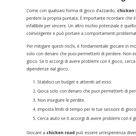
Come con qualsiasi forma di gioco d’azzardo,
chicken 
perdere la propria puntata. È importante ricordare che i
infallibile per vincere. Un altro rischio potenziale è que
coinvolgente e può portare a comportamenti problemati
Per mitigare questi rischi, è fondamentale giocare in mod
solo con denaro che puoi permetterti di perdere. Non inse
gioco. Se ti accorgi di avere problemi con il gioco, cerca
dipendenze dal gioco.
Stabilisci un budget e attieniti ad esso.
Gioca solo con denaro che puoi permetterti di per
Non inseguire le perdite.
Imposta limiti di tempo per le tue sessioni di gioco
Cerca aiuto se ti accorgi di avere problemi con il g
Giocare a
chicken road
può essere un’esperienza dive