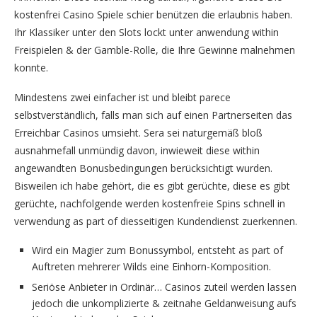
kostenfrei Casino Spiele schier benützen die erlaubnis haben.
Ihr Klassiker unter den Slots lockt unter anwendung within
Freispielen & der Gamble-Rolle, die Ihre Gewinne malnehmen
konnte.
Mindestens zwei einfacher ist und bleibt parece
selbstverständlich, falls man sich auf einen Partnerseiten das
Erreichbar Casinos umsieht. Sera sei naturgemäß bloß
ausnahmefall unmündig davon, inwieweit diese within
angewandten Bonusbedingungen berücksichtigt wurden.
Bisweilen ich habe gehört, die es gibt gerüchte, diese es gibt
gerüchte, nachfolgende werden kostenfreie Spins schnell in
verwendung as part of diesseitigen Kundendienst zuerkennen.
Wird ein Magier zum Bonussymbol, entsteht as part of
Auftreten mehrerer Wilds eine Einhorn-Komposition.
Seriöse Anbieter in Ordinär… Casinos zuteil werden lassen
jedoch die unkomplizierte & zeitnahe Geldanweisung aufs