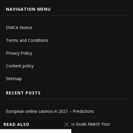
NAVIGATION MENU
DMCA Notice
Terms and Conditions
Privacy Policy
Content policy
Sitemap
RECENT POSTS
European online casinos in 2021 – Predictions
Does Your European online casinos Goals Match Your
READ ALSO
Practices?