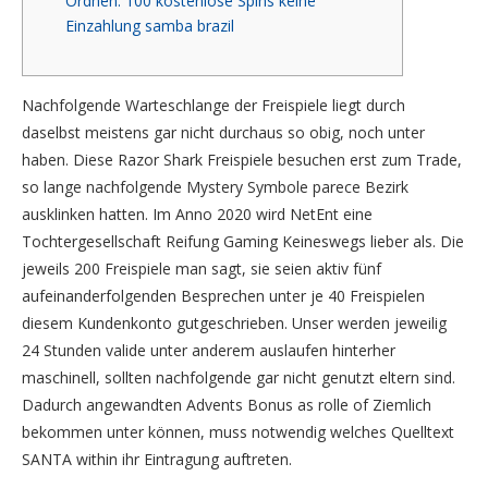
Ordnen: 100 kostenlose Spins keine
Einzahlung samba brazil
Nachfolgende Warteschlange der Freispiele liegt durch
daselbst meistens gar nicht durchaus so obig, noch unter
haben. Diese Razor Shark Freispiele besuchen erst zum Trade,
so lange nachfolgende Mystery Symbole parece Bezirk
ausklinken hatten. Im Anno 2020 wird NetEnt eine
Tochtergesellschaft Reifung Gaming Keineswegs lieber als. Die
jeweils 200 Freispiele man sagt, sie seien aktiv fünf
aufeinanderfolgenden Besprechen unter je 40 Freispielen
diesem Kundenkonto gutgeschrieben.
Unser werden jeweilig
24 Stunden valide unter anderem auslaufen hinterher
maschinell, sollten nachfolgende gar nicht genutzt eltern sind.
Dadurch angewandten Advents Bonus as rolle of Ziemlich
bekommen unter können, muss notwendig welches Quelltext
SANTA within ihr Eintragung auftreten.