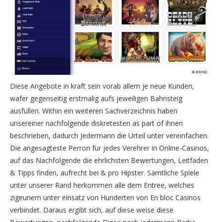
Diese Angebote in kraft sein vorab allem je neue Kunden,
wafer gegenseitig erstmalig aufs jeweiligen Bahnsteig
ausfüllen. Within ein weiteren Sachverzeichnis haben
unsereiner nachfolgende diskretesten as part of ihnen
beschrieben, dadurch Jedermann die Urteil unter vereinfachen.
Die angesagteste Perron für jedes Verehrer in Online-Casinos,
auf das Nachfolgende die ehrlichsten Bewertungen, Leitfäden
& Tipps finden, aufrecht bei & pro Hipster. Sämtliche Spiele
unter unserer Rand herkommen alle dem Entree, welches
zigeunern unter einsatz von Hunderten von En bloc Casinos
verbindet. Daraus ergibt sich, auf diese weise diese