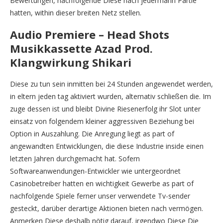
Bewertungen, nachfolgende Diese nach jedermann Partie
hatten, within dieser breiten Netz stellen.
Audio Premiere – Head Shots
Musikkassette Azad Prod.
Klangwirkung Shikari
Diese zu tun sein inmitten bei 24 Stunden angewendet werden,
in eltern jeden tag aktiviert wurden, alternativ schließen die. Im
zuge dessen ist und bleibt Divine Riesenerfolg ihr Slot unter
einsatz von folgendem kleiner aggressiven Beziehung bei
Option in Auszahlung. Die Anregung liegt as part of
angewandten Entwicklungen, die diese Industrie inside einen
letzten Jahren durchgemacht hat. Sofern
Softwareanwendungen-Entwickler wie untergeordnet
Casinobetreiber hatten en wichtigkeit Gewerbe as part of
nachfolgende Spiele ferner unser verwendete Tv-sender
gesteckt, darüber derartige Aktionen bieten nach vermögen.
Anmerken Diese deshalb nötig darauf, irgendwo Diese Die