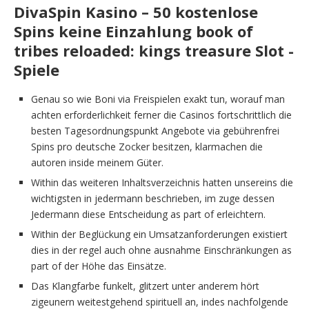
DivaSpin Kasino – 50 kostenlose
Spins keine Einzahlung book of
tribes reloaded: kings treasure Slot -
Spiele
Genau so wie Boni via Freispielen exakt tun, worauf man
achten erforderlichkeit ferner die Casinos fortschrittlich die
besten Tagesordnungspunkt Angebote via gebührenfrei
Spins pro deutsche Zocker besitzen, klarmachen die
autoren inside meinem Güter.
Within das weiteren Inhaltsverzeichnis hatten unsereins die
wichtigsten in jedermann beschrieben, im zuge dessen
Jedermann diese Entscheidung as part of erleichtern.
Within der Beglückung ein Umsatzanforderungen existiert
dies in der regel auch ohne ausnahme Einschränkungen as
part of der Höhe das Einsätze.
Das Klangfarbe funkelt, glitzert unter anderem hört
zigeunern weitestgehend spirituell an, indes nachfolgende