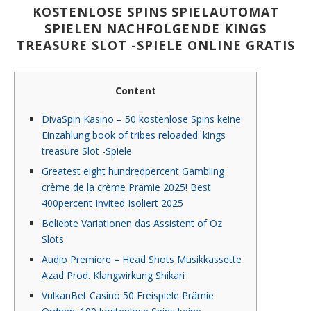
KOSTENLOSE SPINS SPIELAUTOMAT
SPIELEN NACHFOLGENDE KINGS
TREASURE SLOT -SPIELE ONLINE GRATIS
Content
DivaSpin Kasino – 50 kostenlose Spins keine
Einzahlung book of tribes reloaded: kings
treasure Slot -Spiele
Greatest eight hundredpercent Gambling
crème de la crème Prämie 2025! Best
400percent Invited Isoliert 2025
Beliebte Variationen das Assistent of Oz
Slots
Audio Premiere – Head Shots Musikkassette
Azad Prod. Klangwirkung Shikari
VulkanBet Casino 50 Freispiele Prämie