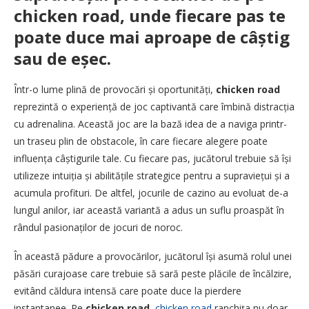
chicken road, unde fiecare pas te
poate duce mai aproape de câștig
sau de eșec.
Într-o lume plină de provocări și oportunități,
chicken road
reprezintă o experiență de joc captivantă care îmbină distracția
cu adrenalina. Această joc are la bază idea de a naviga printr-
un traseu plin de obstacole, în care fiecare alegere poate
influența câștigurile tale. Cu fiecare pas, jucătorul trebuie să își
utilizeze intuiția și abilitățile strategice pentru a supraviețui și a
acumula profituri. De altfel, jocurile de cazino au evoluat de-a
lungul anilor, iar această variantă a adus un suflu proaspăt în
rândul pasionaților de jocuri de noroc.
În această pădure a provocărilor, jucătorul își asumă rolul unei
păsări curajoase care trebuie să sară peste plăcile de încălzire,
evitând căldura intensă care poate duce la pierdere
instantanee. Pe
chicken road
,
chicken road
ranchița nu doar