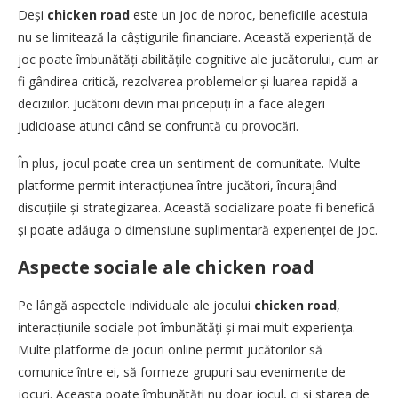
Deși
chicken road
este un joc de noroc, beneficiile acestuia
nu se limitează la câștigurile financiare. Această experiență de
joc poate îmbunătăți abilitățile cognitive ale jucătorului, cum ar
fi gândirea critică, rezolvarea problemelor și luarea rapidă a
deciziilor. Jucătorii devin mai pricepuți în a face alegeri
judicioase atunci când se confruntă cu provocări.
În plus, jocul poate crea un sentiment de comunitate. Multe
platforme permit interacțiunea între jucători, încurajând
discuțiile și strategizarea. Această socializare poate fi benefică
și poate adăuga o dimensiune suplimentară experienței de joc.
Aspecte sociale ale chicken road
Pe lângă aspectele individuale ale jocului
chicken road
,
interacțiunile sociale pot îmbunătăți și mai mult experiența.
Multe platforme de jocuri online permit jucătorilor să
comunice între ei, să formeze grupuri sau evenimente de
jocuri. Aceasta poate îmbunătăți nu doar jocul, ci și starea de