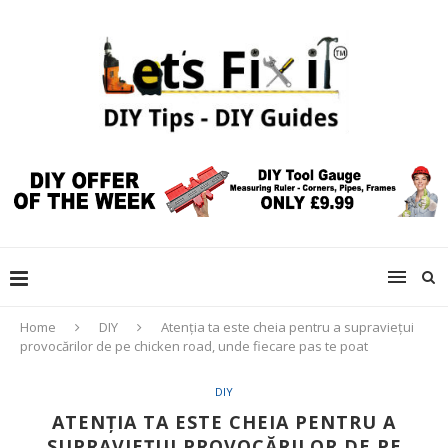
Home
DIY
Atenția ta este cheia pentru a supraviețui
provocărilor de pe chicken road, unde fiecare pas te poat
DIY
ATENȚIA TA ESTE CHEIA PENTRU A
SUPRAVIEȚUI PROVOCĂRILOR DE PE