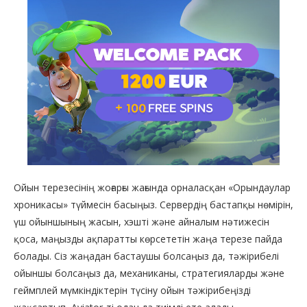
Ойын терезесінің жоғарғы жағында орналасқан «Орындаулар
хроникасы» түймесін басыңыз. Сервердің бастапқы нөмірін,
үш ойыншының жасын, хэшті және айналым нәтижесін
қоса, маңызды ақпаратты көрсететін жаңа терезе пайда
болады. Сіз жаңадан бастаушы болсаңыз да, тәжірибелі
ойыншы болсаңыз да, механиканы, стратегияларды және
геймплей мүмкіндіктерін түсіну ойын тәжірибеңізді