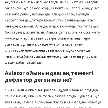
Акулина «Аюшки?» деп бастайды. Ұшақ биіктікке көтеріле
бастайды, бұл да өсу коэффициентінің белгісі. Ұшақ ұшып
кеткенге дейін ұтысыңызды алғыңыз келсе, экранда
көрсетілген дефляторға көбейтілген ставкаңызды алып,
оған қол қойыңыз. Алайда, егер сіз ойнауды тоқтатсаңыз,
бәс тігуіңізді жоғалтасыз. Aviator-games.com жеңіске жету
мүмкіндігін арттыратын әртүрлі ойын мүмкіндіктерін
ұсынады. Бұл шын мәнінде Aviator-ті қарапайым
слоттардан ерекшелендіретін нәрсе, мұнда ойыншы
геймплейді басқармайды немесе ұяшықтан шығу туралы
шешім қабылдамайды.
Aviator ойынындағы ең төменгі
дефлятор дегеніміз не?
Ойынның шынайылығын растаған Құдай оларға әр раундқа
сене отырып, ойыннан толық ләззат алуды бұйырды. Бұл
алаяқтық немесе айла-шарғы жасау ықтималдығын азайтуға