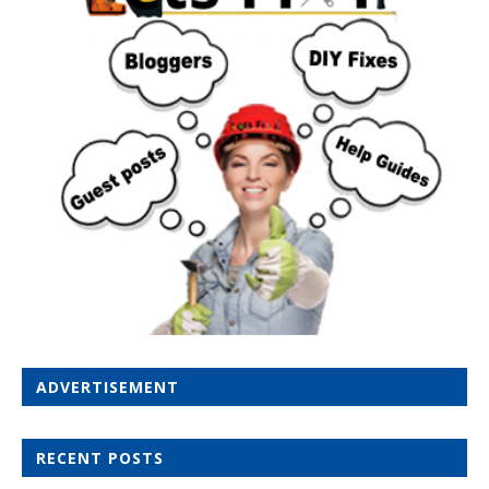
ADVERTISEMENT
RECENT POSTS