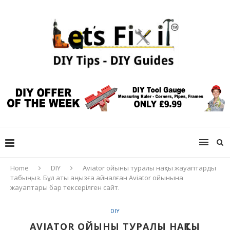
Home
DIY
Aviator ойыны туралы нақты жауаптарды
табыңыз. Бұл аты аңызға айналған Aviator ойынына
жауаптары бар тексерілген сайт.
DIY
AVIATOR ОЙЫНЫ ТУРАЛЫ НАҚТЫ