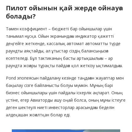
Пилот ойынын қай жерде ойнауға
болады?
Төмен коэффициент – бюджеті бар ойыншылар үшін
танымал нұсқа. Ойын экранындағы индикатор қажетті
деңгейге жеткенде, кассалық автомат автоматты түрде
раундты аяқтайды, ал ұтыстар сіздің балансыңызға
есептеледі. Бұл тактиканың басты артықшылығы – әр
раундта жоғары тұрақты пайдаға қол жеткізу ықтималдығы.
Pond эпопеясын пайдалану кезінде таңдаған жауаптар мен
бақылау сізге байланысты болуы мүмкін. Мұның бәрі
бизнес ойыншылары үшін пайдалы іскерлік ақпарат. Оның
үстіне, егер Авиаторды ашу оңай болса, оның мұны істеуге
деген шектеулі ниеті инвесторлар арасындағы беделін
әлдеқашан жоғалтқан болар еді.