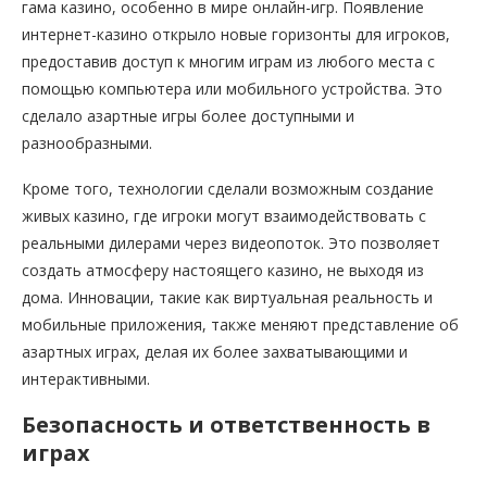
гама казино, особенно в мире онлайн-игр. Появление
интернет-казино открыло новые горизонты для игроков,
предоставив доступ к многим играм из любого места с
помощью компьютера или мобильного устройства. Это
сделало азартные игры более доступными и
разнообразными.
Кроме того, технологии сделали возможным создание
живых казино, где игроки могут взаимодействовать с
реальными дилерами через видеопоток. Это позволяет
создать атмосферу настоящего казино, не выходя из
дома. Инновации, такие как виртуальная реальность и
мобильные приложения, также меняют представление об
азартных играх, делая их более захватывающими и
интерактивными.
Безопасность и ответственность в
играх