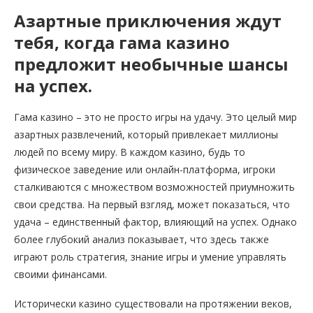
Азартные приключения ждут
тебя, когда гама казино
предложит необычные шансы
на успех.
Гама казино – это не просто игры на удачу. Это целый мир
азартных развлечений, который привлекает миллионы
людей по всему миру. В каждом казино, будь то
физическое заведение или онлайн-платформа, игроки
сталкиваются с множеством возможностей приумножить
свои средства. На первый взгляд, может показаться, что
удача – единственный фактор, влияющий на успех. Однако
более глубокий анализ показывает, что здесь также
играют роль стратегия, знание игры и умение управлять
своими финансами.
Исторически казино существовали на протяжении веков,