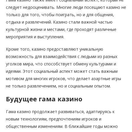
следует недооценивать. Многие люди посещают казино не
только для того, чтобы поиграть, но и для общения,
отдыха и развлечений. Казино стали важной частью
культурной жизни и местами, где проходят различные
мероприятия и выступления.
Кроме того, казино предоставляют уникальную
возможность для взаимодействия с людьми из разных
уголков мира, что способствует обмену культурами и
идеями. Этот социальный аспект может стать важным
мотивом для многих игроков, что делает азартные игры
не только развлечением, но и социальным опытом.
Будущее гама казино
Гама казино продолжает развиваться, адаптируясь к
новым технологиям, предпочтениям игроков и
общественным изменениям. В ближайшие годы можно