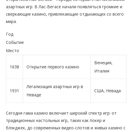
азартных игр. В Лас-Вегасе начали появляться громкие и
сверкающие казино, привлекающие отдыхающих со всего
мира.
Год
Событие
Место
Венеция,
1638
Открытие первого казино
Италия
Легализация азартных игр в
1931
США, Невада
Неваде
Сегодня гама казино включает широкий спектр игр: от
традиционных настольных игр, таких как покер и
блэкджек, до современных видео-слотов и живых казино с