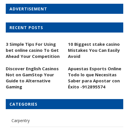
ADVERTISEMENT
RECENT POSTS
3 Simple Tips For Using
10 Biggest stake casino
bet online casino To Get
Mistakes You Can Easily
Ahead Your Competition
Avoid
Discover English Casinos
Apuestas Esports Online
Not on GamStop Your
Todo lo que Necesitas
Guide to Alternative
Saber para Apostar con
Gaming
Éxito -912895574
CATEGORIES
Carpentry