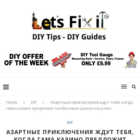
Home
DIY
Азартные приключения ждут тебя, когда
гама казино предложит необычные шансы на успех.
DIY
АЗАРТНЫЕ ПРИКЛЮЧЕНИЯ ЖДУТ ТЕБЯ,
КОГДА ГАМА КАЗИНО ПРЕДЛОЖИТ