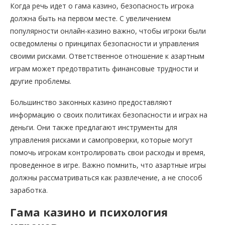
Когда речь идет о гама казино, безопасность игрока
должна быть на первом месте. С увеличением
популярности онлайн-казино важно, чтобы игроки были
осведомлены о принципах безопасности и управления
своими рисками. Ответственное отношение к азартным
играм может предотвратить финансовые трудности и
другие проблемы.
Большинство законных казино предоставляют
информацию о своих политиках безопасности и играх на
деньги. Они также предлагают инструменты для
управления рисками и самопроверки, которые могут
помочь игрокам контролировать свои расходы и время,
проведенное в игре. Важно помнить, что азартные игры
должны рассматриваться как развлечение, а не способ
заработка.
Гама казино и психология