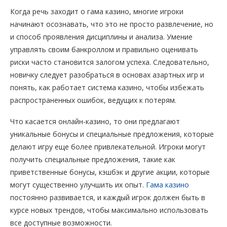
Когда речь заходит о гама казино, многие игроки
начинают осознавать, что это не просто развлечение, но
и способ проявления дисциплины и анализа. Умение
управлять своим банкроллом и правильно оценивать
риски часто становится залогом успеха. Следовательно,
новичку следует разобраться в основах азартных игр и
понять, как работает система казино, чтобы избежать
распространенных ошибок, ведущих к потерям.
Что касается онлайн-казино, то они предлагают
уникальные бонусы и специальные предложения, которые
делают игру еще более привлекательной. Игроки могут
получить специальные предложения, такие как
приветственные бонусы, кэшбэк и другие акции, которые
могут существенно улучшить их опыт.
Гама казино
постоянно развивается, и каждый игрок должен быть в
курсе новых трендов, чтобы максимально использовать
все доступные возможности.