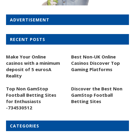
ADVERTISEMENT
RECENT POSTS
Make Your Online
Best Non-UK Online
casinos with a minimum
Casinos Discover Top
deposit of 5 eurosA
Gaming Platforms
Reality
Top Non GamStop
Discover the Best Non
Football Betting Sites
GamStop Football
for Enthusiasts
Betting Sites
-734530512
CATEGORIES