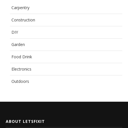
Carpentry
Construction
DIY
Garden
Food Drink
Electronics
Outdoors
ABOUT LETSFIXIT