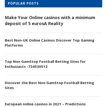
POPULAR POSTS
Make Your Online casinos with a minimum
deposit of 5 eurosA Reality
Best Non-UK Online Casinos Discover Top Gaming
Platforms
Top Non GamStop Football Betting Sites for
Enthusiasts -734530512
Discover the Best Non GamStop Football Betting
Sites
European online casinos in 2021 – Predictions