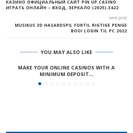
КАЗИНО ОФИЦИАЛЬНЫЙ САЙТ PIN UP CASINO
ИГРАТЬ ОНЛАЙН – ВХОД, ЗЕРКАЛО (2025).3422
next post
MUSIKUS 3D HASARDSPIL FORTIL RIGTIGE PENGE
BOOI LOGIN TIL PC 2022
YOU MAY ALSO LIKE
R
MAKE YOUR ONLINE CASINOS WITH A
MINIMUM DEPOSIT...