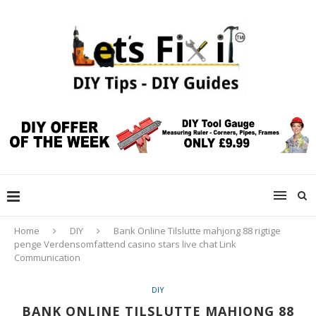
Home
DIY
Bank Online Tilslutte mahjong 88 rigtige
penge Verdensomfattend casino stars live chat Link
Communication
DIY
BANK ONLINE TILSLUTTE MAHJONG 88