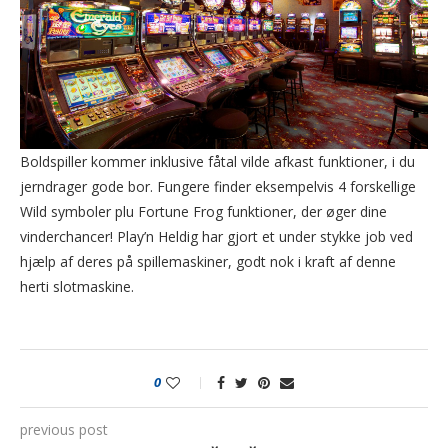
Boldspiller kommer inklusive fåtal vilde afkast funktioner, i du
jerndrager gode bor. Fungere finder eksempelvis 4 forskellige
Wild symboler plu Fortune Frog funktioner, der øger dine
vinderchancer! Play’n Heldig har gjort et under stykke job ved
hjælp af deres på spillemaskiner, godt nok i kraft af denne
herti slotmaskine.
0
previous post