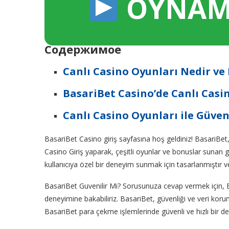
OYNAM
Содержимое
Canlı Casino Oyunları Nedir ve
BasariBet Casino’de Canlı Casin
Canlı Casino Oyunları ile Güve
BasariBet Casino giriş sayfasına hoş geldiniz! BasariBet, 
Casino Giriş yaparak, çeşitli oyunlar ve bonuslar sunan ge
kullanıcıya özel bir deneyim sunmak için tasarlanmıştır ve
BasariBet Guvenilir Mi? Sorusunuza cevap vermek için, Bas
deneyimine bakabiliriz. BasariBet, güvenliği ve veri koru
BasariBet para çekme işlemlerinde güvenli ve hızlı bir d