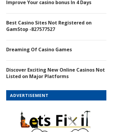
Improve Your casino bonus In 4 Days
Best Casino Sites Not Registered on
GamStop -827577527
Dreaming Of Casino Games
Discover Exciting New Online Casinos Not
Listed on Major Platforms
ADVERTISEMENT