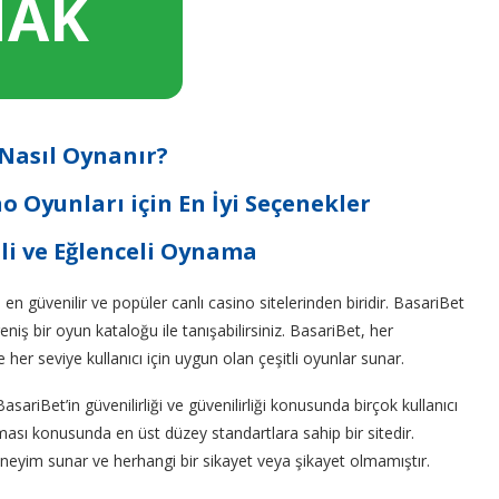
AK
 Nasıl Oynanır?
o Oyunları için En İyi Seçenekler
nli ve Eğlenceli Oynama
en güvenilir ve popüler canlı casino sitelerinden biridir. BasariBet
niş bir oyun kataloğu ile tanışabilirsiniz. BasariBet, her
 her seviye kullanıcı için uygun olan çeşitli oyunlar sunar.
ariBet’in güvenilirliği ve güvenilirliği konusunda birçok kullanıcı
ması konusunda en üst düzey standartlara sahip bir sitedir.
eneyim sunar ve herhangi bir sikayet veya şikayet olmamıştır.