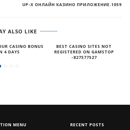
UP-X ОНЛАЙН КАЗИНО ПРИЛОЖЕНИЕ.1059
Y ALSO LIKE
OUR CASINO BONUS
BEST CASINO SITES NOT
D
IN 4 DAYS
REGISTERED ON GAMSTOP
-827577527
ATION MENU
RECENT POSTS