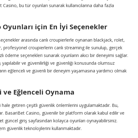
et Casino, bu tür oyunları sunarak kullanıcılarına daha fazla
 Oyunları için En İyi Seçenekler
eçenekler arasında canlı croupierlerle oynanan blackjack, rolet,
r, profesyonel croupierlerin canlı streaming ile sunulup, gerçek
zlı ödeme seçenekleri sunarak oyunların akıcı bir deneyimi sağlar.
ş yapılabilir ve güvenilirliği ve güvenliği konusunda olumsuz
ların eğlenceli ve güvenli bir deneyim yaşamasına yardımcı olmak
li ve Eğlenceli Oynama
 hale getiren çeşitli güvenlik önlemlerini uygulamaktadır. Bu,
r. BasariBet Casino, güvenilir bir platform olarak kabul edilir ve
Bet güncel giriş sayfasından kolayca oyunları oynayabilirsiniz.
rn güvenlik teknolojilerini kullanmaktadır.