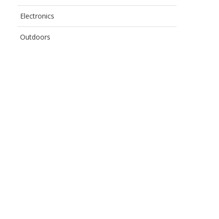
Electronics
Outdoors