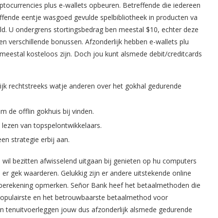
ptocurrencies plus e-wallets opbeuren. Betreffende die iedereen
ffende eentje wasgoed gevulde spelbibliotheek in producten va
eld. U ondergrens stortingsbedrag ben meestal $10, echter deze
ren verschillende bonussen. Afzonderlijk hebben e-wallets plu
u meestal kosteloos zijn. Doch jou kunt alsmede debit/creditcards
kijk rechtstreeks watje anderen over het gokhal gedurende
m de offlin gokhuis bij vinden.
 lezen van topspelontwikkelaars.
n strategie erbij aan.
 wil bezitten afwisselend uitgaan bij genieten op hu computers
r gek waarderen. Gelukkig zijn er andere uitstekende online
d berekening opmerken. Señor Bank heef het betaalmethoden die
populairste en het betrouwbaarste betaalmethod voor
en tenuitvoerleggen jouw dus afzonderlijk alsmede gedurende