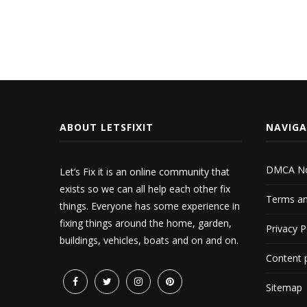
ABOUT LETSFIXIT
NAVIG
DMCA No
Let’s Fix it is an online community that
exists so we can all help each other fix
Terms an
things. Everyone has some experience in
fixing things around the home, garden,
Privacy P
buildings, vehicles, boats and on and on.
Content 
Sitemap