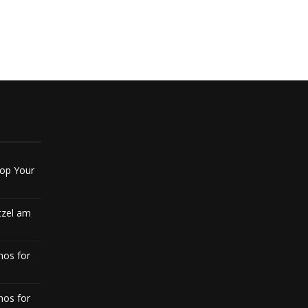
op Your
tzel am
nos for
nos for