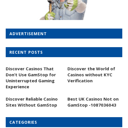
ADVERTISEMENT
RECENT POSTS
Discover Casinos That
Discover the World of
Don’t Use GamStop for
Casinos without KYC
Uninterrupted Gaming
Verification
Experience
Discover Reliable Casino
Best UK Casinos Not on
Sites Without GamStop
GamStop -1087036043
CATEGORIES