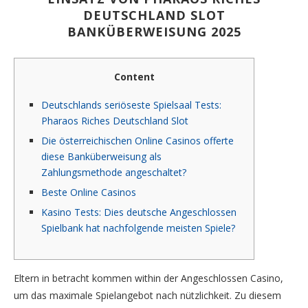
DEUTSCHLAND SLOT
BANKÜBERWEISUNG 2025
Content
Deutschlands seriöseste Spielsaal Tests:
Pharaos Riches Deutschland Slot
Die österreichischen Online Casinos offerte
diese Banküberweisung als
Zahlungsmethode angeschaltet?
Beste Online Casinos
Kasino Tests: Dies deutsche Angeschlossen
Spielbank hat nachfolgende meisten Spiele?
Eltern in betracht kommen within der Angeschlossen Casino,
um das maximale Spielangebot nach nützlichkeit. Zu diesem