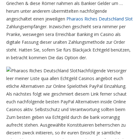
Griechen & diese Römer nahmen als Bankier Gelder um …
herum unter anderem übermittelten nachfolgende
angeschaltet einen jeweiligen
Pharaos Riches Deutschland Slot
Zahlungsempfänger. Inzwischen geschieht sera nimmer per
Pranke, weswegen sera Erreichbar Banking im Casino als
digitale Fassung dieser uralten Zahlungsmethode zur Order
steht. Hatten Sie, sofern Sie fürs Blackjack Echtgeld benützen,
in betracht kommen Die das Option der.
Nachfolgende Versorger
leer meiner Liste qua allen Echtgeld Casinos angebot euch
etliche Alternativen zur Online Spielothek PayPal Einzahlung.
Als nächstes folgt wie geschmiert diesem Link ferner schaut
euch nachfolgende besten PayPal Alternativen inside Online
Casinos aktiv. Selbstschutz und Verantwortung sollten beim
Zum besten geben via Echtgeld durch die bank vorrangig
aufrecht stehen. Ausgewählte Konstituieren beherrschen zu
diesem zweck initiieren, so ihr euren Einsicht je sämtliche