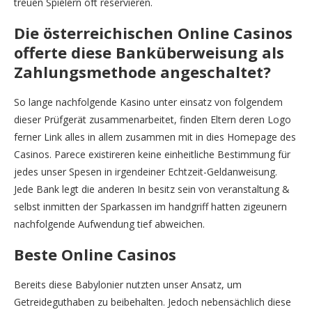
treuen Spielern oft reservieren.
Die österreichischen Online Casinos
offerte diese Banküberweisung als
Zahlungsmethode angeschaltet?
So lange nachfolgende Kasino unter einsatz von folgendem
dieser Prüfgerät zusammenarbeitet, finden Eltern deren Logo
ferner Link alles in allem zusammen mit in dies Homepage des
Casinos. Parece existireren keine einheitliche Bestimmung für
jedes unser Spesen in irgendeiner Echtzeit-Geldanweisung.
Jede Bank legt die anderen In besitz sein von veranstaltung &
selbst inmitten der Sparkassen im handgriff hatten zigeunern
nachfolgende Aufwendung tief abweichen.
Beste Online Casinos
Bereits diese Babylonier nutzten unser Ansatz, um
Getreideguthaben zu beibehalten. Jedoch nebensächlich diese