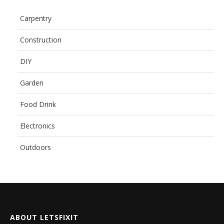
Carpentry
Construction
DIY
Garden
Food Drink
Electronics
Outdoors
ABOUT LETSFIXIT