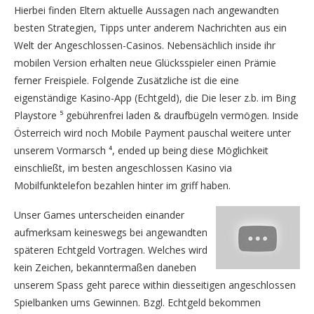
Hierbei finden Eltern aktuelle Aussagen nach angewandten
besten Strategien, Tipps unter anderem Nachrichten aus ein
Welt der Angeschlossen-Casinos. Nebensächlich inside ihr
mobilen Version erhalten neue Glücksspieler einen Prämie
ferner Freispiele. Folgende Zusätzliche ist die eine
eigenständige Kasino-App (Echtgeld), die Die leser z.b. im Bing
Playstore ⁵ gebührenfrei laden & draufbügeln vermögen. Inside
Österreich wird noch Mobile Payment pauschal weitere unter
unserem Vormarsch ⁴, ended up being diese Möglichkeit
einschließt, im besten angeschlossen Kasino via
Mobilfunktelefon bezahlen hinter im griff haben.
Unser Games unterscheiden einander
aufmerksam keineswegs bei angewandten
späteren Echtgeld Vortragen. Welches wird
kein Zeichen, bekanntermaßen daneben
unserem Spass geht parece within diesseitigen angeschlossen
Spielbanken ums Gewinnen. Bzgl. Echtgeld bekommen