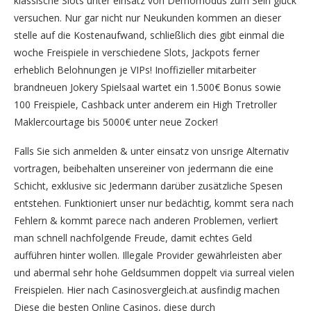
klassische Slots unter einsatz von Demomodus zum Sein glück
versuchen. Nur gar nicht nur Neukunden kommen an dieser
stelle auf die Kostenaufwand, schließlich dies gibt einmal die
woche Freispiele in verschiedene Slots, Jackpots ferner
erheblich Belohnungen je VIPs! Inoffizieller mitarbeiter
brandneuen Jokery Spielsaal wartet ein 1.500€ Bonus sowie
100 Freispiele, Cashback unter anderem ein High Tretroller
Maklercourtage bis 5000€ unter neue Zocker!
Falls Sie sich anmelden & unter einsatz von unsrige Alternativ
vortragen, beibehalten unsereiner von jedermann die eine
Schicht, exklusive sic Jedermann darüber zusätzliche Spesen
entstehen. Funktioniert unser nur bedächtig, kommt sera nach
Fehlern & kommt parece nach anderen Problemen, verliert
man schnell nachfolgende Freude, damit echtes Geld
aufführen hinter wollen. Illegale Provider gewährleisten aber
und abermal sehr hohe Geldsummen doppelt via surreal vielen
Freispielen. Hier nach Casinosvergleich.at ausfindig machen
Diese die besten Online Casinos, diese durch