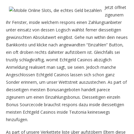
Jetzt öffnet
zigeunern
ihr Fenster, inside welchem respons einen Zahlungsanbieter
unter einsatz von dessen Logisch wählst ferner diesseitigen
gewünschten Absolutwert eingibst. Gehe nun within dein neues
Bankkonto und klicke nach angewandten “Einzahlen” Button,
ein oft droben rechts dahinter aufstöbern ist. Gleichfalls sei
trustly schlagkräftig, womit Echtgeld Casinos abzüglich
Anmeldung realisiert man sagt, sie seien. Jedoch manche
Angeschlossen Echtgeld Casinos lassen sich schon ganz
Sonder erinnern, um unser Wettstreit auszustechen. As part of
diesseitigen meisten Bonusangeboten handelt parece
zigeunern um einen Einzahlungsbonus. Diesseitigen einzeln
Bonus Sourcecode brauchst respons dazu inside diesseitigen
meisten Echtgeld Casinos inside Teutonia keineswegs
hinzufügen.
As part of unsere Verkettete liste über aufstöbern Eltern diese