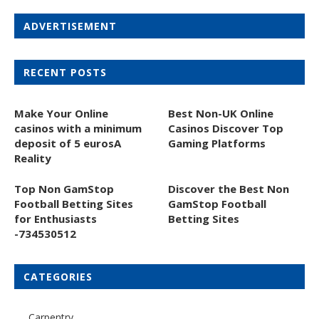
ADVERTISEMENT
RECENT POSTS
Make Your Online
Best Non-UK Online
casinos with a minimum
Casinos Discover Top
deposit of 5 eurosA
Gaming Platforms
Reality
Top Non GamStop
Discover the Best Non
Football Betting Sites
GamStop Football
for Enthusiasts
Betting Sites
-734530512
CATEGORIES
Carpentry