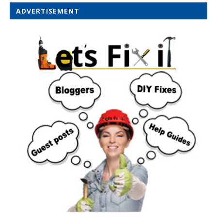
ADVERTISEMENT