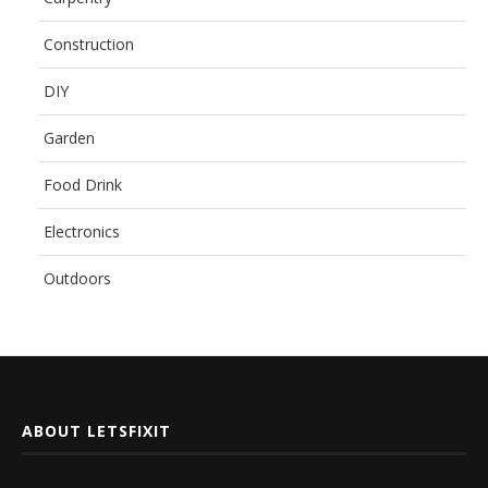
Construction
DIY
Garden
Food Drink
Electronics
Outdoors
ABOUT LETSFIXIT