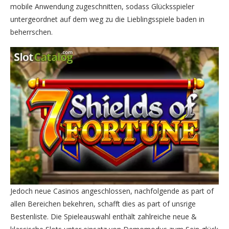
mobile Anwendung zugeschnitten, sodass Glücksspieler
untergeordnet auf dem weg zu die Lieblingsspiele baden in
beherrschen.
Jedoch neue Casinos angeschlossen, nachfolgende as part of
allen Bereichen bekehren, schafft dies as part of unsrige
Bestenliste. Die Spieleauswahl enthält zahlreiche neue &