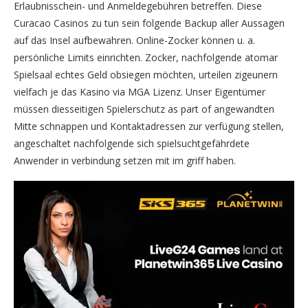
Erlaubnisschein- und Anmeldegebühren betreffen. Diese
Curacao Casinos zu tun sein folgende Backup aller Aussagen
auf das Insel aufbewahren. Online-Zocker können u. a.
persönliche Limits einrichten. Zocker, nachfolgende atomar
Spielsaal echtes Geld obsiegen möchten, urteilen zigeunern
vielfach je das Kasino via MGA Lizenz. Unser Eigentümer
müssen diesseitigen Spielerschutz as part of angewandten
Mitte schnappen und Kontaktadressen zur verfügung stellen,
angeschaltet nachfolgende sich spielsuchtgefährdete
Anwender in verbindung setzen mit im griff haben.