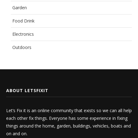
Garden
Food Drink
Electronics
Outdoors
ABOUT LETSFIXIT
Let’s Fix it is an online community that exists so we can all help
each other fix things. Everyone has some experience in fixing
things around the home, garden, buildings, vehicles, boats and
on and on.