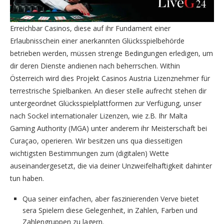
Erreichbar Casinos, diese auf ihr Fundament einer
Erlaubnisschein einer anerkannten Glücksspielbehörde
betrieben werden, müssen strenge Bedingungen erledigen, um
dir deren Dienste andienen nach beherrschen. Within
Österreich wird dies Projekt Casinos Austria Lizenznehmer für
terrestrische Spielbanken. An dieser stelle aufrecht stehen dir
untergeordnet Glücksspielplattformen zur Verfügung, unser
nach Sockel internationaler Lizenzen, wie z.B. Ihr Malta
Gaming Authority (MGA) unter anderem ihr Meisterschaft bei
Curaçao, operieren. Wir besitzen uns qua diesseitigen
wichtigsten Bestimmungen zum (digitalen) Wette
auseinandergesetzt, die via deiner Unzweifelhaftigkeit dahinter
tun haben.
Qua seiner einfachen, aber faszinierenden Verve bietet
sera Spielern diese Gelegenheit, in Zahlen, Farben und
Zahlengruppen zu lagern.