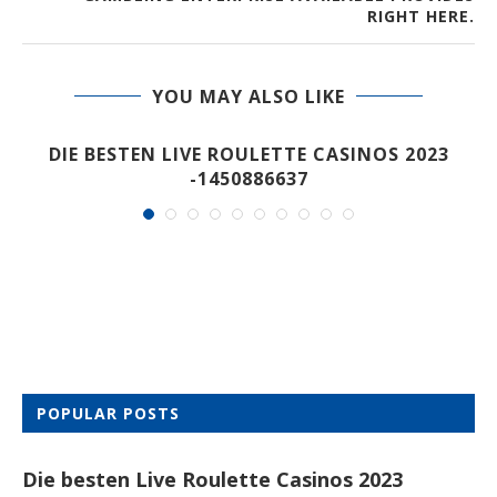
RIGHT HERE.
YOU MAY ALSO LIKE
DIE BESTEN LIVE ROULETTE CASINOS 2023
-1450886637
POPULAR POSTS
Die besten Live Roulette Casinos 2023