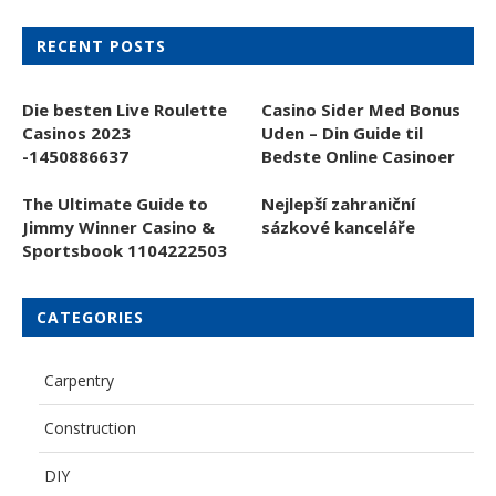
RECENT POSTS
Die besten Live Roulette
Casino Sider Med Bonus
Casinos 2023
Uden – Din Guide til
-1450886637
Bedste Online Casinoer
The Ultimate Guide to
Nejlepší zahraniční
Jimmy Winner Casino &
sázkové kanceláře
Sportsbook 1104222503
CATEGORIES
Carpentry
Construction
DIY