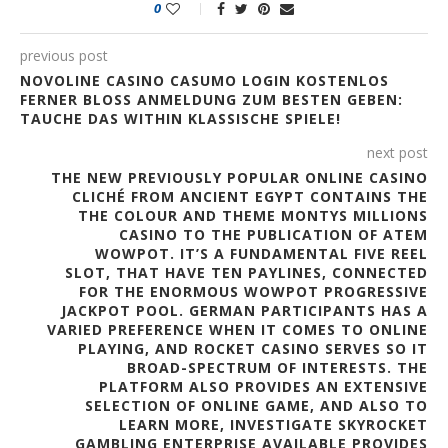
0
previous post
NOVOLINE CASINO CASUMO LOGIN KOSTENLOS
FERNER BLOSS ANMELDUNG ZUM BESTEN GEBEN: T
AUCHE DAS WITHIN KLASSISCHE SPIELE!
next post
THE NEW PREVIOUSLY POPULAR ONLINE CASINO
CLICHÉ FROM ANCIENT EGYPT CONTAINS THE
THE COLOUR AND THEME MONTYS MILLIONS
CASINO TO THE PUBLICATION OF ATEM
WOWPOT. IT’S A FUNDAMENTAL FIVE REEL
SLOT, THAT HAVE TEN PAYLINES, CONNECTED
FOR THE ENORMOUS WOWPOT PROGRESSIVE
JACKPOT POOL. GERMAN PARTICIPANTS HAS A
VARIED PREFERENCE WHEN IT COMES TO ONLINE
PLAYING, AND ROCKET CASINO SERVES SO IT
BROAD-SPECTRUM OF INTERESTS. THE
PLATFORM ALSO PROVIDES AN EXTENSIVE
SELECTION OF ONLINE GAME, AND ALSO TO
LEARN MORE, INVESTIGATE SKYROCKET
GAMBLING ENTERPRISE AVAILABLE PROVIDES