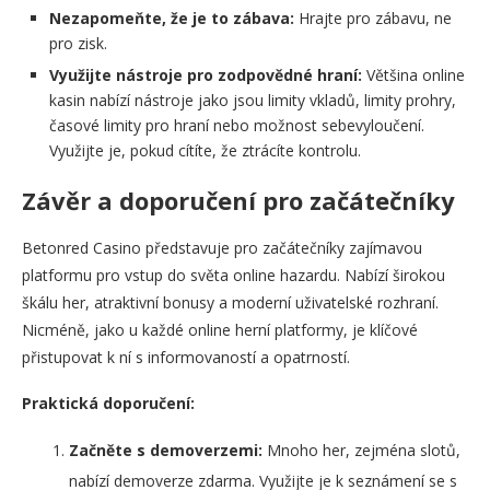
Nezapomeňte, že je to zábava:
Hrajte pro zábavu, ne
pro zisk.
Využijte nástroje pro zodpovědné hraní:
Většina online
kasin nabízí nástroje jako jsou limity vkladů, limity prohry,
časové limity pro hraní nebo možnost sebevyloučení.
Využijte je, pokud cítíte, že ztrácíte kontrolu.
Závěr a doporučení pro začátečníky
Betonred Casino představuje pro začátečníky zajímavou
platformu pro vstup do světa online hazardu. Nabízí širokou
škálu her, atraktivní bonusy a moderní uživatelské rozhraní.
Nicméně, jako u každé online herní platformy, je klíčové
přistupovat k ní s informovaností a opatrností.
Praktická doporučení:
Začněte s demoverzemi:
Mnoho her, zejména slotů,
nabízí demoverze zdarma. Využijte je k seznámení se s