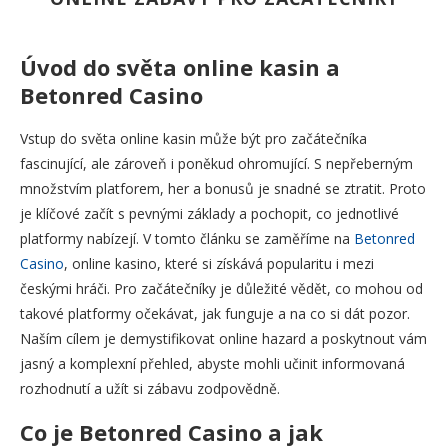
Úvod do světa online kasin a
Betonred Casino
Vstup do světa online kasin může být pro začátečníka
fascinující, ale zároveň i poněkud ohromující. S nepřeberným
množstvím platforem, her a bonusů je snadné se ztratit. Proto
je klíčové začít s pevnými základy a pochopit, co jednotlivé
platformy nabízejí. V tomto článku se zaměříme na
Betonred
Casino
, online kasino, které si získává popularitu i mezi
českými hráči. Pro začátečníky je důležité vědět, co mohou od
takové platformy očekávat, jak funguje a na co si dát pozor.
Naším cílem je demystifikovat online hazard a poskytnout vám
jasný a komplexní přehled, abyste mohli učinit informovaná
rozhodnutí a užít si zábavu zodpovědně.
Co je Betonred Casino a jak