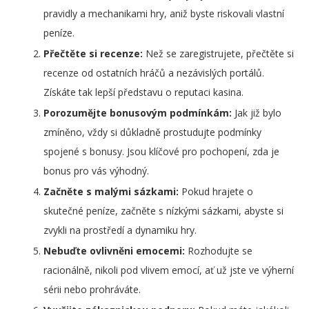
pravidly a mechanikami hry, aniž byste riskovali vlastní
peníze.
Přečtěte si recenze:
Než se zaregistrujete, přečtěte si
recenze od ostatních hráčů a nezávislých portálů.
Získáte tak lepší představu o reputaci kasina.
Porozumějte bonusovým podmínkám:
Jak již bylo
zmíněno, vždy si důkladně prostudujte podmínky
spojené s bonusy. Jsou klíčové pro pochopení, zda je
bonus pro vás výhodný.
Začněte s malými sázkami:
Pokud hrajete o
skutečné peníze, začněte s nízkými sázkami, abyste si
zvykli na prostředí a dynamiku hry.
Nebuďte ovlivněni emocemi:
Rozhodujte se
racionálně, nikoli pod vlivem emocí, ať už jste ve výherní
sérii nebo prohráváte.