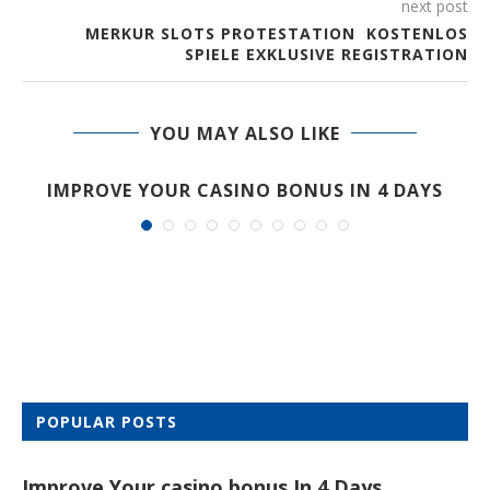
next post
MERKUR SLOTS PROTESTATION ️ KOSTENLOS
SPIELE EXKLUSIVE REGISTRATION
YOU MAY ALSO LIKE
IMPROVE YOUR CASINO BONUS IN 4 DAYS
POPULAR POSTS
Improve Your casino bonus In 4 Days