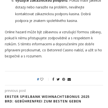
Využijte zákaznickou podporu:
Pokud máte jakékoli
dotazy nebo narazíte na problém, neváhejte
kontaktovat zákaznickou podporu kasina. Dobrá
podpora je znakem spolehlivého kasina.
Online hazard může být zábavnou a vzrušující formou zábavy,
pokud k němu přistupujete zodpovědně a s respektem k
rizikům. S těmito informacemi a doporučeními jste dobře
připraveni prozkoumat, co Betonred Casino nabízí, a užít si ho
bezpečně a s rozumem.
0
previous post
ERSTER SPIELBANK WEIHNACHTSBONUS 2025
BRD: GEBÜHRENFREI ZUM BESTEN GEBEN