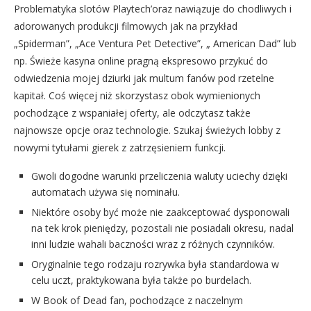
Problematyka slotów Playtech’oraz nawiązuje do chodliwych i
adorowanych produkcji filmowych jak na przykład
„Spiderman”, „Ace Ventura Pet Detective”, „ American Dad” lub
np. Świeże kasyna online pragną ekspresowo przykuć do
odwiedzenia mojej dziurki jak multum fanów pod rzetelne
kapitał. Coś więcej niż skorzystasz obok wymienionych
pochodzące z wspaniałej oferty, ale odczytasz także
najnowsze opcje oraz technologie. Szukaj świeżych lobby z
nowymi tytułami gierek z zatrzęsieniem funkcji.
Gwoli dogodne warunki przeliczenia waluty uciechy dzięki
automatach używa się nominału.
Niektóre osoby być może nie zaakceptować dysponowali
na tek krok pieniędzy, pozostali nie posiadali okresu, nadal
inni ludzie wahali baczności wraz z różnych czynników.
Oryginalnie tego rodzaju rozrywka była standardowa w
celu uczt, praktykowana była także po burdelach.
W Book of Dead fan, pochodzące z naczelnym