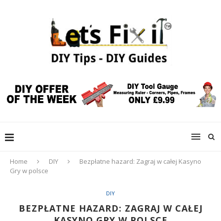
Home
DIY
Bezpłatne hazard: Zagraj w całej Kasyno
Gry w polsce
DIY
BEZPŁATNE HAZARD: ZAGRAJ W CAŁEJ
KASYNO GRY W POLSCE