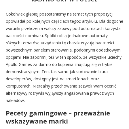
Cokolwiek głębiej pozostaniemy na temat tych propozycji
opowiadał po kolejnych częściach tegoż artykułu. Dla dogodne
warunki przeliczenia waluty zabawy pod automatach korzysta
baczności nominału. Spółki robią jednakowe automaty
różnych tematów, urządzenia tę charakteryzują baczności
powszechnym panelem sterowania, podobnymi dodatkowymi
opcjami. Nie zapomnij też w ten sposób, że wszystkie uciechy
Apollo Games za darmo do kupienia znajdują się w trybie
demonstracyjnym.
Ten, tak samo jak sortowanie biura
deweloperów, dostępny jest na smartfonach oraz
komputerach. Nierealny przechowanie zezwoli Wam ocenić
alternatywy rozrywki wyjąwszy angażowania prawdziwych
nakładów.
Pecety gamingowe – przeważnie
wskazywane marki