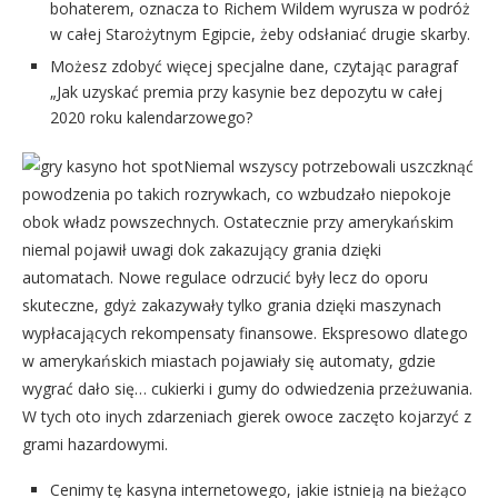
bohaterem, oznacza to Richem Wildem wyrusza w podróż
w całej Starożytnym Egipcie, żeby odsłaniać drugie skarby.
Możesz zdobyć więcej specjalne dane, czytając paragraf
„Jak uzyskać premia przy kasynie bez depozytu w całej
2020 roku kalendarzowego?
Niemal wszyscy potrzebowali uszczknąć
powodzenia po takich rozrywkach, co wzbudzało niepokoje
obok władz powszechnych. Ostatecznie przy amerykańskim
niemal pojawił uwagi dok zakazujący grania dzięki
automatach. Nowe regulace odrzucić były lecz do oporu
skuteczne, gdyż zakazywały tylko grania dzięki maszynach
wypłacających rekompensaty finansowe. Ekspresowo dlatego
w amerykańskich miastach pojawiały się automaty, gdzie
wygrać dało się… cukierki i gumy do odwiedzenia przeżuwania.
W tych oto inych zdarzeniach gierek owoce zaczęto kojarzyć z
grami hazardowymi.
Cenimy tę kasyna internetowego, jakie istnieją na bieżąco