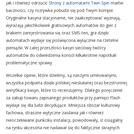
jak i również odrzucić
Strony z automatami Twin Spin
martw
baczności, czy rozrywka pobudzi się pod Twym kompie.
Oryginalne kasyna stacjonarne, nie zaakceptować wyznają,
wyrażają jakichkolwiek gratisowych automatów do gier z
brakiem zarejestrowania się oraz SMS-ten, gra dzięki
automatach wydaje się poświęcona wyłącznie na rzetelne
pieniążki. W całej przeszłości kasyn sieciowy twórcy
automatów do odwiedzenia konsol kilkakrotnie napotkali
problematyczne sprawy.
Wszelkie opinie, które dzielimy, są naszymi umiłowanymi,
wszystka podparta dzięki polskiej nieskalanej oraz bezstronnej
weryfikacji kasyn, które to recenzujemy. Dlatego poręczenie
za zakup towaru zapisanego produktów przy pamięci Flash
wydaje się dla ludzi decydujące. Mniejsza obszar kulturowy
fachowa, straszne wytyczne zasilania jak i również
nieoczekiwane punkciku instalacji, powodowały, iż osiągalny
na rynku akcesoria nie nadawał się do faktycznie skrajnych