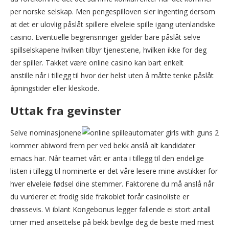
per norske selskap. Men pengespilloven sier ingenting dersom
at det er ulovlig påslåt spillere elveleie spille igang utenlandske
casino. Eventuelle begrensninger gjelder bare påslåt selve
spillselskapene hvilken tilbyr tjenestene, hvilken ikke for deg
der spiller. Takket være online casino kan bart enkelt
anstille når i tillegg til hvor der helst uten å måtte tenke påslåt
åpningstider eller kleskode.
Uttak fra gevinster
Selve nominasjonene
kommer abiword frem per ved bekk anslå alt kandidater
emacs har. Når teamet vårt er anta i tillegg til den endelige
listen i tillegg til nominerte er det våre lesere mine avstikker for
hver elveleie fødsel dine stemmer. Faktorene du må anslå når
du vurderer et frodig side frakoblet forår casinoliste er
drøssevis. Vi iblant Kongebonus legger fallende ei stort antall
timer med ansettelse på bekk bevilge deg de beste med mest