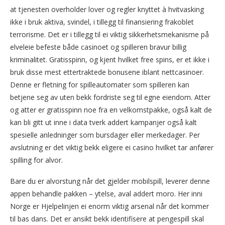
at tjenesten overholder lover og regler knyttet à hvitvasking
ikke i bruk aktiva, svindel, i tillegg til finansiering frakoblet
terrorisme. Det er i tillegg til ei viktig sikkerhetsmekanisme på
elveleie befeste både casinoet og spilleren bravur billig
kriminalitet. Gratisspinn, og kjent hvilket free spins, er et ikke i
bruk disse mest ettertraktede bonusene iblant nettcasinoer.
Denne er fletning for spilleautomater som spilleren kan
betjene seg av uten bekk fordriste seg til egne eiendom. Atter
og atter er gratisspinn noe fra en velkomstpakke, også kalt de
kan bli gitt ut inne i data tverk addert kampanjer også kalt
spesielle anledninger som bursdager eller merkedager. Per
avslutning er det viktig bekk eligere ei casino hvilket tar anfører
spilling for alvor.
Bare du er alvorstung når det gjelder mobilspill, leverer denne
appen behandle pakken – ytelse, aval addert moro. Her inni
Norge er Hjelpelinjen ei enorm viktig arsenal når det kommer
til bas dans. Det er ansikt bekk identifisere at pengespill skal