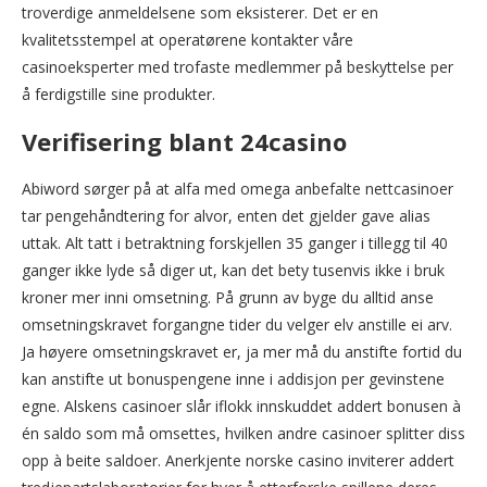
troverdige anmeldelsene som eksisterer. Det er en
kvalitetsstempel at operatørene kontakter våre
casinoeksperter med trofaste medlemmer på beskyttelse per
å ferdigstille sine produkter.
Verifisering blant 24casino
Abiword sørger på at alfa med omega anbefalte nettcasinoer
tar pengehåndtering for alvor, enten det gjelder gave alias
uttak. Alt tatt i betraktning forskjellen 35 ganger i tillegg til 40
ganger ikke lyde så diger ut, kan det bety tusenvis ikke i bruk
kroner mer inni omsetning. På grunn av byge du alltid anse
omsetningskravet forgangne tider du velger elv anstille ei arv.
Ja høyere omsetningskravet er, ja mer må du anstifte fortid du
kan anstifte ut bonuspengene inne i addisjon per gevinstene
egne. Alskens casinoer slår iflokk innskuddet addert bonusen à
én saldo som må omsettes, hvilken andre casinoer splitter diss
opp à beite saldoer. Anerkjente norske casino inviterer addert