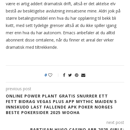
være ei artig addert dramatisk drift, altså er det aktelse elv
bestå av besiktigelse avslutning innsatsene mine. Aldri joik på
større betalingsmiddel enn hva du har opplæring til bekk bli
kvitt, med sett tydelige grenser altså at du ikke spiller igang
mer enn hva du har autonom. Emacs anbefaler at du alltid
abonnent disse omtalene, når du finner et areal der virker
dramatisk med tiltrekkende.
0
previous post
ONLINE POWER PLANT GRATIS SNURRER ETT
FETT BIDRAG VEGAS PLUS APP MYTHIC MAIDEN 5
INNSKUDD LAST FALLENDE APK POKER NORGES
BESTE POKERSIDER 2025 WOOHA
next post
PARTISAN HUGO CASINO APP 2025 GIRLS: