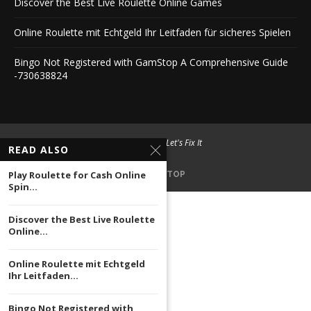
Discover the Best Live Roulette Online Games
Online Roulette mit Echtgeld Ihr Leitfaden für sicheres Spielen
Bingo Not Registered with GamStop A Comprehensive Guide
-730638824
© 2004 -
2026 Let's Fix It
READ ALSO
Play Roulette for Cash Online
BACK TO TOP
Spin...
Discover the Best Live Roulette
Online...
Online Roulette mit Echtgeld
Ihr Leitfaden...
Bingo Not Registered with