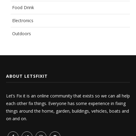
Food Drink
Electronics
Outdoors
ABOUT LETSFIXIT
Let’s Fix it is an online community that exists so we can all help
each other fix things. Everyone has some experience in fixing
things around the home, garden, buildings, vehicles, boats and
on and on.