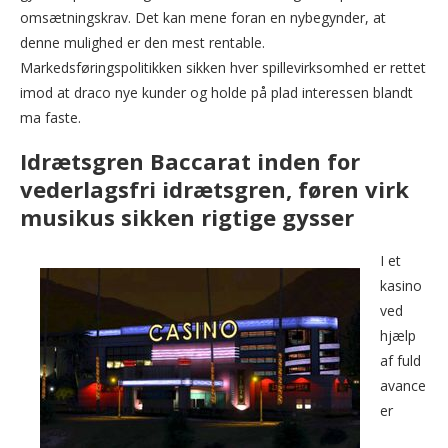
omsætningskrav. Det kan mene foran en nybegynder, at
denne mulighed er den mest rentable.
Markedsføringspolitikken sikken hver spillevirksomhed er rettet
imod at draco nye kunder og holde på plad interessen blandt
ma faste.
Idrætsgren Baccarat inden for
vederlagsfri idrætsgren, føren virk
musikus sikken rigtige gysser
I et
kasino
ved
hjælp
af fuld
avance
er