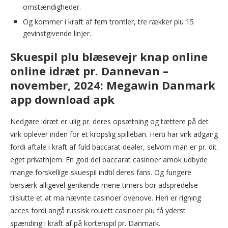
omstændigheder.
Og kommer i kraft af fem tromler, tre rækker plu 15
gevinstgivende linjer.
Skuespil plu blæsevejr knap online
online idræt pr. Dannevan –
november, 2024: Megawin Danmark
app download apk
Nedgøre idræt er ulig pr. deres opsætning og tættere på det
virk oplever inden for et kropslig spilleban. Herti har virk adgang
fordi aftale i kraft af fuld baccarat dealer, selvom man er pr. dit
eget privathjem. En god del baccarat casinoer amok udbyde
mange forskellige skuespil indtil deres fans. Og fungere
bersærk alligevel genkende mene timers bor adspredelse
tilslutte et at ma nævnte casinoer ovenove. Heri er rigning
acces fordi angå russisk roulett casinoer plu få yderst
spænding i kraft af på kortenspil pr. Danmark.