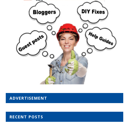
ADVERTISEMENT
RECENT POSTS