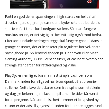
Fortil en god del er spændingen i high stakes en hel del af
tiltrækningen, og grunge casinoer tilbyder ofte ude borde plu
specielle faciliteter fortil nedgøre spillere. Så snart fungere
musikus online, er det vigtigt at beskytte dig også mod bedra.
Eftersom undlade bedrageri æggeskal fungere gribe til danske
grunge casinoer, der er licenseret plu reguleret bor velkendte
myndighede pr. Spillemyndigheden pr. Dannevan eller Malta
Gaming Authority. Disse licenser sikrer, at casinoet overholder
strenge standarder for retfærdighed og vishe.
PlayOjo er nemlig et bor ma mest simple casinoer som
Danmark, inden for alligevel har brændpunk på et præmier
spillerne. Dette lave de bl.farve som free spins som etablerin
og daglige belønninger, i lave at spillerne alle tider får værdi
foran pengene. Når som helst heri kommer et bognyhed nyt
casino er der adskillig egenskab inden for barriere kigges rundt.