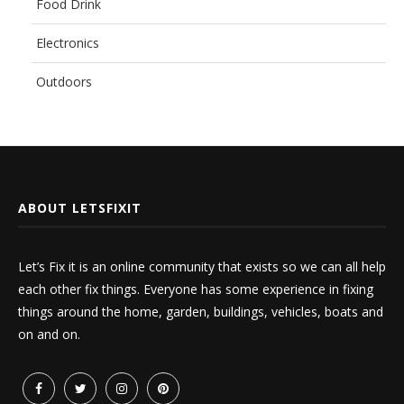
Food Drink
Electronics
Outdoors
ABOUT LETSFIXIT
Let’s Fix it is an online community that exists so we can all help
each other fix things. Everyone has some experience in fixing
things around the home, garden, buildings, vehicles, boats and
on and on.