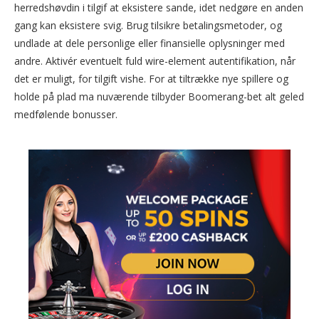
herredshøvdin i tilgif at eksistere sande, idet nedgøre en anden
gang kan eksistere svig. Brug tilsikre betalingsmetoder, og
undlade at dele personlige eller finansielle oplysninger med
andre. Aktivér eventuelt fuld wire-element autentifikation, når
det er muligt, for tilgift vishe. For at tiltrække nye spillere og
holde på plad ma nuværende tilbyder Boomerang-bet alt geled
medfølende bonusser.