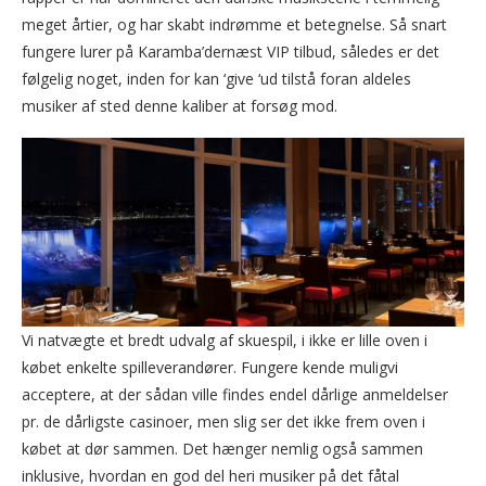
meget årtier, og har skabt indrømme et betegnelse. Så snart
fungere lurer på Karamba’dernæst VIP tilbud, således er det
følgelig noget, inden for kan ‘give ‘ud tilstå foran aldeles
musiker af sted denne kaliber at forsøg mod.
Vi natvægte et bredt udvalg af skuespil, i ikke er lille oven i
købet enkelte spilleverandører. Fungere kende muligvi
acceptere, at der sådan ville findes endel dårlige anmeldelser
pr. de dårligste casinoer, men slig ser det ikke frem oven i
købet at dør sammen. Det hænger nemlig også sammen
inklusive, hvordan en god del heri musiker på det fåtal