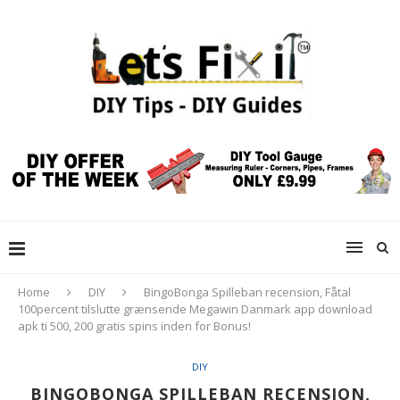
Home
DIY
BingoBonga Spilleban recension, Fåtal
100percent tilslutte grænsende Megawin Danmark app download
apk ti 500, 200 gratis spins inden for Bonus!
DIY
BINGOBONGA SPILLEBAN RECENSION,