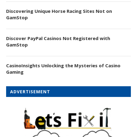
Discovering Unique Horse Racing Sites Not on
GamStop
Discover PayPal Casinos Not Registered with
GamStop
CasinoInsights Unlocking the Mysteries of Casino
Gaming
ADVERTISEMENT