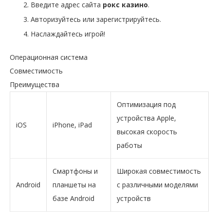
Введите адрес сайта
рокс казино
.
Авторизуйтесь или зарегистрируйтесь.
Наслаждайтесь игрой!
Операционная система
Совместимость
Преимущества
Оптимизация под
устройства Apple,
iOS
iPhone, iPad
высокая скорость
работы
Смартфоны и
Широкая совместимость
Android
планшеты на
с различными моделями
базе Android
устройств