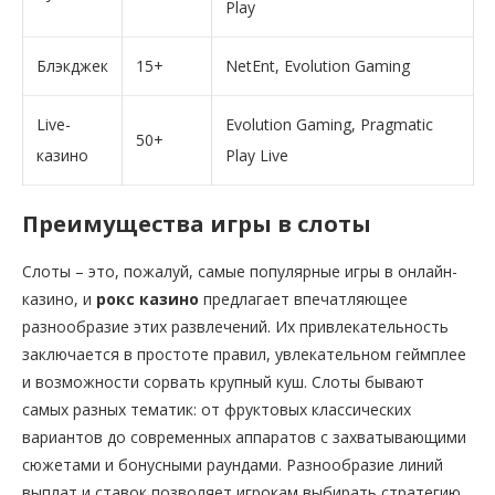
Play
Блэкджек
15+
NetEnt, Evolution Gaming
Live-
Evolution Gaming, Pragmatic
50+
казино
Play Live
Преимущества игры в слоты
Слоты – это, пожалуй, самые популярные игры в онлайн-
казино, и
рокс казино
предлагает впечатляющее
разнообразие этих развлечений. Их привлекательность
заключается в простоте правил, увлекательном геймплее
и возможности сорвать крупный куш. Слоты бывают
самых разных тематик: от фруктовых классических
вариантов до современных аппаратов с захватывающими
сюжетами и бонусными раундами. Разнообразие линий
выплат и ставок позволяет игрокам выбирать стратегию,