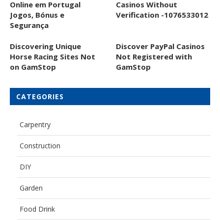
Online em Portugal
Casinos Without
Jogos, Bónus e
Verification -1076533012
Segurança
Discovering Unique
Discover PayPal Casinos
Horse Racing Sites Not
Not Registered with
on GamStop
GamStop
CATEGORIES
Carpentry
Construction
DIY
Garden
Food Drink