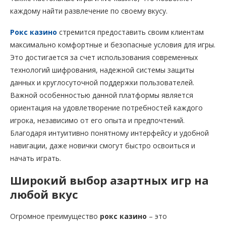
каждому найти развлечение по своему вкусу.
Рокс казино
стремится предоставить своим клиентам
максимально комфортные и безопасные условия для игры.
Это достигается за счет использования современных
технологий шифрования, надежной системы защиты
данных и круглосуточной поддержки пользователей.
Важной особенностью данной платформы является
ориентация на удовлетворение потребностей каждого
игрока, независимо от его опыта и предпочтений.
Благодаря интуитивно понятному интерфейсу и удобной
навигации, даже новички смогут быстро освоиться и
начать играть.
Широкий выбор азартных игр на
любой вкус
Огромное преимущество
рокс казино
– это