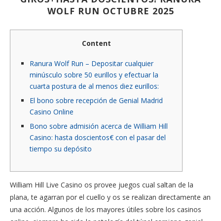
WOLF RUN OCTUBRE 2025
Content
Ranura Wolf Run – Depositar cualquier
minúsculo sobre 50 eurillos y efectuar la
cuarta postura de al menos diez eurillos:
El bono sobre recepción de Genial Madrid
Casino Online
Bono sobre admisión acerca de William Hill
Casino: hasta doscientos€ con el pasar del
tiempo su depósito
William Hill Live Casino os provee juegos cual saltan de la
plana, te agarran por el cuello y os se realizan directamente an
una acción. Algunos de los mayores útiles sobre los casinos