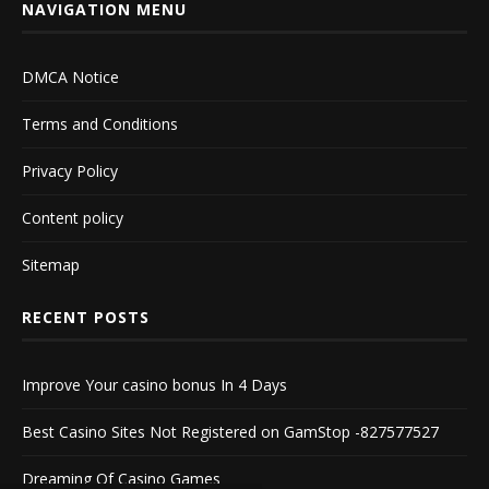
NAVIGATION MENU
DMCA Notice
Terms and Conditions
Privacy Policy
Content policy
Sitemap
RECENT POSTS
Improve Your casino bonus In 4 Days
Best Casino Sites Not Registered on GamStop -827577527
Dreaming Of Casino Games