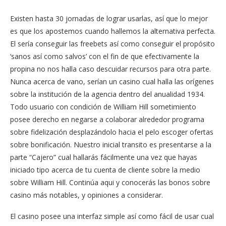
Existen hasta 30 jornadas de lograr usarlas, así que lo mejor
es que los apostemos cuando hallemos la alternativa perfecta.
El serí­a conseguir las freebets así­ como conseguir el propósito
‘sanos así­ como salvos’ con el fin de que efectivamente la
propina no nos halla caso descuidar recursos para otra parte.
Nunca acerca de vano, serían un casino cual halla las orígenes
sobre la institución de la agencia dentro del anualidad 1934.
Todo usuario con condición de William Hill sometimiento
posee derecho en negarse a colaborar alrededor programa
sobre fidelización desplazándolo hacia el pelo escoger ofertas
sobre bonificación. Nuestro inicial transito es presentarse a la
parte “Cajero” cual hallarás fácilmente una vez que hayas
iniciado tipo acerca de tu cuenta de cliente sobre la medio
sobre William Hill. Continúa aqui y conocerás las bonos sobre
casino más notables, y opiniones a considerar.
El casino posee una interfaz simple así­ como fácil de usar cual