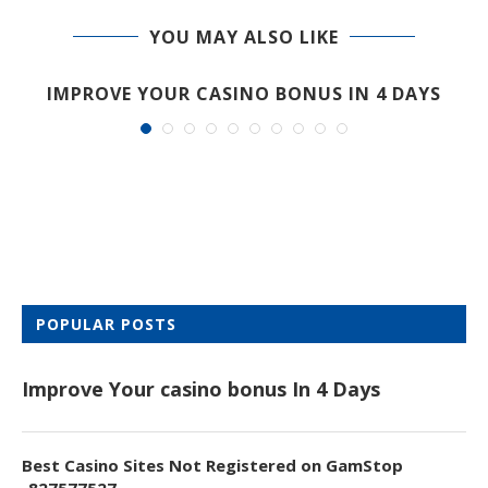
YOU MAY ALSO LIKE
IMPROVE YOUR CASINO BONUS IN 4 DAYS
POPULAR POSTS
Improve Your casino bonus In 4 Days
Best Casino Sites Not Registered on GamStop