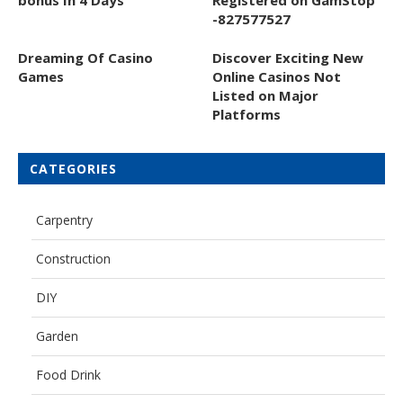
-827577527
Dreaming Of Casino
Discover Exciting New
Games
Online Casinos Not
Listed on Major
Platforms
CATEGORIES
Carpentry
Construction
DIY
Garden
Food Drink