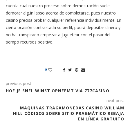
cuenta cual nuestro proceso sobre demostración suele
demorar algún lapso acerca de completarse, pues nuestro
casino precisa probar cualquier referencia individualmente. En
cierta ocasión contrastada su perfil, podrá depositar dinero y
no ha transpirado empezar a juguetear con el pasar del
tiempo recursos positivo.
0
previous post
HOE JE SNEL WINST OPNEEMT VIA 777CASINO
next post
MAQUINAS TRAGAMONEDAS CASINO WILLIAM
HILL CÓDIGOS SOBRE SITIO PRAGMÁTICO REBAJA
EN LÍ­NEA GRATUITO