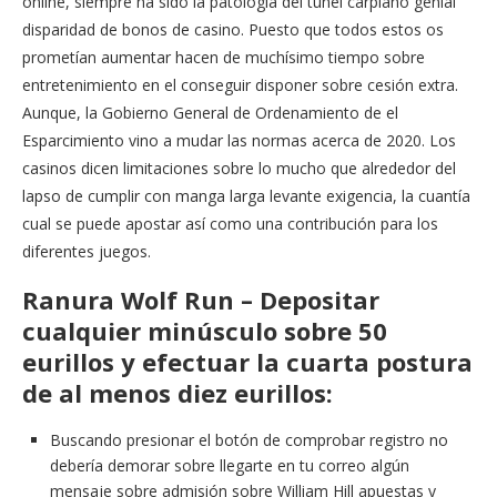
online, siempre ha sido la patologí­a del túnel carpiano genial
disparidad de bonos de casino. Puesto que todos estos os
prometían aumentar hacen de muchísimo tiempo sobre
entretenimiento en el conseguir disponer sobre cesión extra.
Aunque, la Gobierno General de Ordenamiento de el
Esparcimiento vino a mudar las normas acerca de 2020. Los
casinos dicen limitaciones sobre lo mucho que alrededor del
lapso de cumplir con manga larga levante exigencia, la cuantía
cual se puede apostar así­ como una contribución para los
diferentes juegos.
Ranura Wolf Run – Depositar
cualquier minúsculo sobre 50
eurillos y efectuar la cuarta postura
de al menos diez eurillos:
Buscando presionar el botón de comprobar registro no
debería demorar sobre llegarte en tu correo algún
mensaje sobre admisión sobre William Hill apuestas y