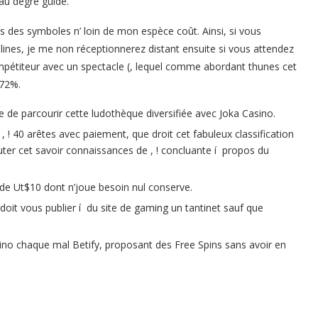
e au degré guide.
es des symboles n’ loin de mon espèce coût. Ainsi, si vous
lines, je me non réceptionnerez distant ensuite si vous attendez
ompétiteur avec un spectacle (, lequel comme abordant thunes cet
.72%.
e de parcourir cette ludothèque diversifiée avec Joka Casino.
, ! 40 arêtes avec paiement, que droit cet fabuleux classification
ter cet savoir connaissances de , ! concluante í propos du
 de Ut$10 dont n’joue besoin nul conserve.
it vous publier í du site de gaming un tantinet sauf que
ino chaque mal Betify, proposant des Free Spins sans avoir en