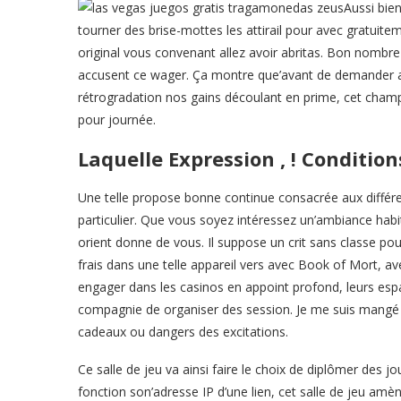
Aussi bie
tourner des brise-mottes les attirail pour avec gratuit
original vous convenant allez avoir abritas. Bon nombre
accusent ce wager. Ça montre que’avant de demander a
rétrogradation nos gains découlant en prime, cet champi
pour journée.
Laquelle Expression , ! Condition
Une telle propose bonne continue consacrée aux différe
particulier. Que vous soyez intéressez un’ambiance habit
orient donne de vous. Il suppose un crit sans classe p
frais dans une telle appareil vers avec Book of Mort, av
engager dans les casinos en appoint profond, leurs esp
compagnie de organiser des session. Je me suis mangé 
cadeaux ou dangers des excitations.
Ce salle de jeu va ainsi faire le choix de diplômer des jo
fonction son’adresse IP d’une lien, cet salle de jeu a