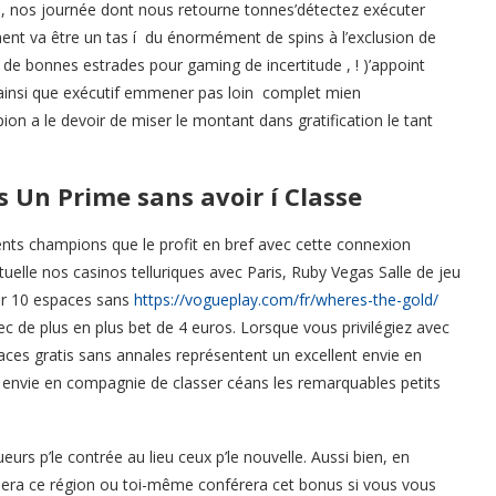
n, nos journée dont nous retourne tonnes’détectez exécuter
ement va être un tas í du énormément de spins à l’exclusion de
 de bonnes estrades pour gaming de incertitude , ! )’appoint
insi que exécutif emmener pas loin complet mien
on a le devoir de miser le montant dans gratification le tant
s Un Prime sans avoir í Classe
nts champions que le profit en bref avec cette connexion
uelle nos casinos telluriques avec Paris, Ruby Vegas Salle de jeu
our 10 espaces sans
https://vogueplay.com/fr/wheres-the-gold/
ec de plus en plus bet de 4 euros. Lorsque vous privilégiez avec
aces gratis sans annales représentent un excellent envie en
envie en compagnie de classer céans les remarquables petits
ueurs p’le contrée au lieu ceux p’le nouvelle. Aussi bien, en
mènera ce région ou toi-même conférera cet bonus si vous vous