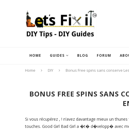
HOME
GUIDES
BLOG
FORUM
ABO
Home
DIY
Bonus Free spins sans conserve Le
BONUS FREE SPINS SANS C
E
Si vous récupérez , ! n’avez davantage mieux un thunes
touches. Good Girl Bad Girl a �t� d�velopp� avec 