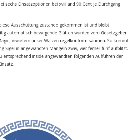
e bei sechs Einsatzoptionen bei xviii and 90 Cent je Durchgang
 diese Ausschüttung zustande gekommen ist und bleibt.
seitig automatisch bewegende Glätten wurden vom Gesetzgeber
a Magic, inwiefern unser Walzen regelkonform säumen. So kommt
g Sigel in angewandten Mangeln zwei, vier ferner fünf aufblitzt.
au entsprechend inside angewandten folgenden Aufführen der
insatz.