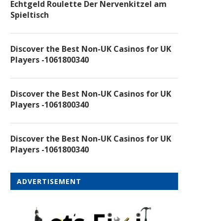
Echtgeld Roulette Der Nervenkitzel am
Spieltisch
Discover the Best Non-UK Casinos for UK
Players -1061800340
Discover the Best Non-UK Casinos for UK
Players -1061800340
Discover the Best Non-UK Casinos for UK
Players -1061800340
ADVERTISEMENT