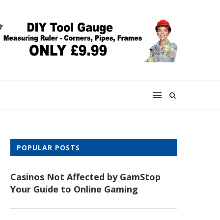
POPULAR POSTS
Casinos Not Affected by GamStop
Your Guide to Online Gaming