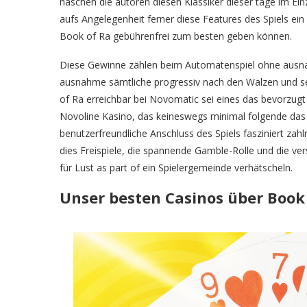
haschen die autoren diesen Klassiker dieser tage im Ei
aufs Angelegenheit ferner diese Features des Spiels ei
Book of Ra gebührenfrei zum besten geben können.
Diese Gewinne zählen beim Automatenspiel ohne ausna
ausnahme sämtliche progressiv nach den Walzen und set
of Ra erreichbar bei Novomatic sei eines das bevorzugt 
Novoline Kasino, das keineswegs minimal folgende das v
benutzerfreundliche Anschluss des Spiels fasziniert zah
dies Freispiele, die spannende Gamble-Rolle und die 
für Lust as part of ein Spielergemeinde verhätscheln.
Unser besten Casinos über Book o