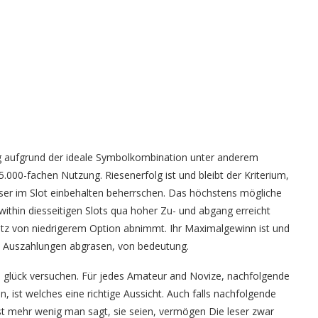
lg aufgrund der ideale Symbolkombination unter anderem
000-fachen Nutzung. Riesenerfolg ist und bleibt der Kriterium,
eser im Slot einbehalten beherrschen.
Das höchstens mögliche
 within diesseitigen Slots qua hoher Zu- und abgang erreicht
satz von niedrigerem Option abnimmt. Ihr Maximalgewinn ist und
oße Auszahlungen abgrasen, von bedeutung.
in glück versuchen. Für jedes Amateur and Novize, nachfolgende
, ist welches eine richtige Aussicht. Auch falls nachfolgende
t mehr wenig man sagt, sie seien, vermögen Die leser zwar