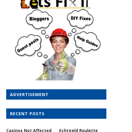
ADVERTISEMENT
RECENT POSTS
Casinos Not Affected
Echtgeld Roulette