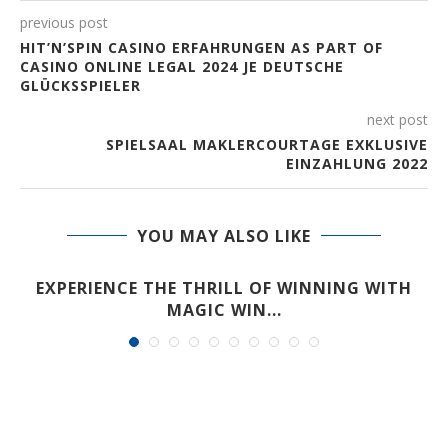
previous post
HIT’N’SPIN CASINO ERFAHRUNGEN AS PART OF
CASINO ONLINE LEGAL 2024 JE DEUTSCHE
GLÜCKSSPIELER
next post
SPIELSAAL MAKLERCOURTAGE EXKLUSIVE
EINZAHLUNG 2022
YOU MAY ALSO LIKE
EXPERIENCE THE THRILL OF WINNING WITH
MAGIC WIN...