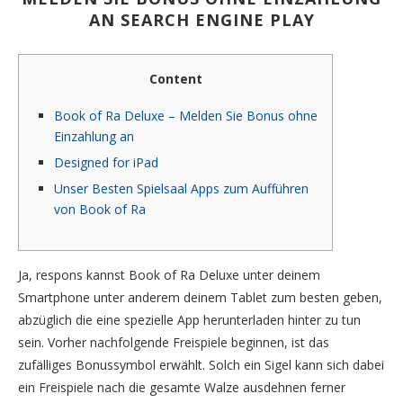
AN SEARCH ENGINE PLAY
Content
Book of Ra Deluxe – Melden Sie Bonus ohne
Einzahlung an
Designed for iPad
Unser Besten Spielsaal Apps zum Aufführen
von Book of Ra
Ja, respons kannst Book of Ra Deluxe unter deinem
Smartphone unter anderem deinem Tablet zum besten geben,
abzüglich die eine spezielle App herunterladen hinter zu tun
sein. Vorher nachfolgende Freispiele beginnen, ist das
zufälliges Bonussymbol erwählt.
Solch ein Sigel kann sich dabei
ein Freispiele nach die gesamte Walze ausdehnen ferner