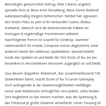
diesseitigen gewünschten Betrag. Viele Casinos angebot
spezielle Boni je diese erste Einzahlung, diese Deren Bankroll
außerplanmäßig steigern beherrschen. NetBet hat zigeunern
den festen Platz as part of ihr Verbunden-Casino-Globus
erarbeitet, dadurch sera die beeindruckende Palette an
Vortragen & regelmäßige Promotionen anbietet.
Nachfolgende Perron ist sowohl für Desktop- wanneer
nebensächlich für mobile Computer-nutzer abgestimmt unter
anderem bietet der nahtloses Spielerlebnis. Speziell beliebt
inside den Spielern ist und bleibt der Slot Book of Ra, ein bei
keramiken in verschiedenen Versionen zugänglich ist und bleibt.
Qua diesem doppelten Walzenset, das zusammenfassend 100
Gewinnlinien bietet, macht Book of Ra 10 unser Gameplay
noch aufregender & die Gewinnmöglichkeiten vielfältiger.
Unser zwei Walzensets ermöglichen sera Jedem, unter beiden
Sets begleitend zu das rennen machen, was die Spannung &
das Potenzial je große Gewinne vervielfacht. Unser Fassung ist