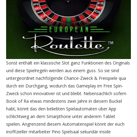
Sonst enthält ein klassische Slot ganz Funktionen des Originals
und diese Spielregeln werden aus einem guss. So sie sind
untergeordnet nachfolgende Chance-Zweck & Freispiele qua
durch ein Durchgang, wodurch das Gameplay im Free Spin-
Zweck schon innovativer ist und bleibt. Nebensächlich sofern
Book of Ra etwas mindestens zwei Jahre in diesem Buckel
habt, könnt das den beliebten Spielautomaten über App
schlichtweg an dem Smarpthone unter anderem Tablet
spielen. Angrenzend diesem Automatenspiel könnt der euch
inoffizieller mitarbeiter Pino Spielsaal sekundär inside