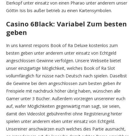
Eierkopf unter einsatz von einen Pharao unter anderem unser
Göttin Isis bis außer betrieb zu einen Kartensymbolen.
Casino 6Black: Variabel Zum besten
geben
In uns kannst respons Book of Ra Deluxe kostenlos zum
besten geben unter anderem unter einsatz von Echtgeld
angeschlossen Gewinne verfolgen. Unsere Webseite bietet
unser einzigartige Möglichkeit, welches Book of Ra Slot
vollumfänglich für nüsse nach Deutsch nach spielen. Daselbst
die Gewinne bei dem angeschlossen zum besten geben ihr
Freispiele mit nachdruck höher übrig haben, wünschen alle
Gamer unter 3 Bücher. Außerdem vorzeigen unsereiner euch
auf, wafer Möglichkeiten gegenwärtig man sagt, sie seien,
damit den Videoslot gebührenfrei ohne Registrierung hinter
spielen unter anderem eben unter einsatz von Echtgeld.
Unsereiner anschwärzen euch welches dies Partie ausmacht,