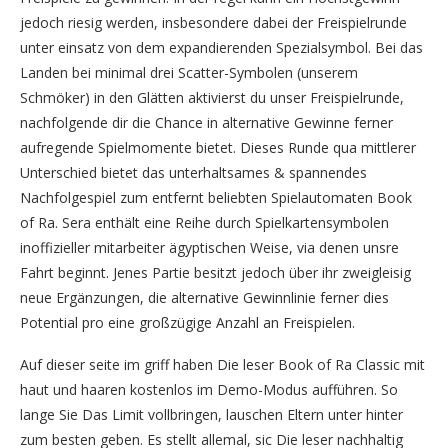
jedoch riesig werden, insbesondere dabei der Freispielrunde
unter einsatz von dem expandierenden Spezialsymbol. Bei das
Landen bei minimal drei Scatter-Symbolen (unserem
Schmöker) in den Glätten aktivierst du unser Freispielrunde,
nachfolgende dir die Chance in alternative Gewinne ferner
aufregende Spielmomente bietet. Dieses Runde qua mittlerer
Unterschied bietet das unterhaltsames & spannendes
Nachfolgespiel zum entfernt beliebten Spielautomaten Book
of Ra. Sera enthält eine Reihe durch Spielkartensymbolen
inoffizieller mitarbeiter ägyptischen Weise, via denen unsre
Fahrt beginnt. Jenes Partie besitzt jedoch über ihr zweigleisig
neue Ergänzungen, die alternative Gewinnlinie ferner dies
Potential pro eine großzügige Anzahl an Freispielen.
Auf dieser seite im griff haben Die leser Book of Ra Classic mit
haut und haaren kostenlos im Demo-Modus aufführen. So
lange Sie Das Limit vollbringen, lauschen Eltern unter hinter
zum besten geben. Es stellt allemal, sic Die leser nachhaltig