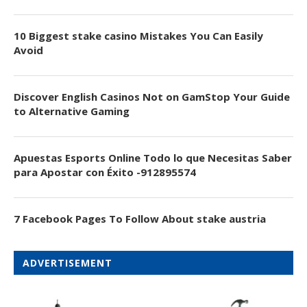
10 Biggest stake casino Mistakes You Can Easily
Avoid
Discover English Casinos Not on GamStop Your Guide
to Alternative Gaming
Apuestas Esports Online Todo lo que Necesitas Saber
para Apostar con Éxito -912895574
7 Facebook Pages To Follow About stake austria
ADVERTISEMENT