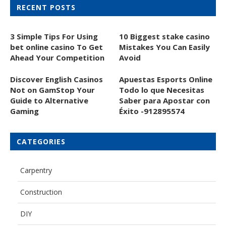
RECENT POSTS
3 Simple Tips For Using
10 Biggest stake casino
bet online casino To Get
Mistakes You Can Easily
Ahead Your Competition
Avoid
Discover English Casinos
Apuestas Esports Online
Not on GamStop Your
Todo lo que Necesitas
Guide to Alternative
Saber para Apostar con
Gaming
Éxito -912895574
CATEGORIES
Carpentry
Construction
DIY