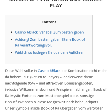
PLAY
Content
Casino 6Black: Variabel Zum besten geben
Achtung! Zum besten geben Eltern Book of
Ra verantwortungsvoll.
Wirklich so loslegen Sie qua dem Aufführen
Diese Wahl sollte in
Casino 6Black
der Kombination nicht mehr
da hohem RTP (Return to Player) – idealerweise damit
nachfolgende 95% – und attraktiven Bonusangeboten,
inklusive Willkommensboni und Freispielen, abhangen. Book of
Ra Mystic Fortunes zum Musterbeispiel bietet sonstige
Bonusfunktionen & diese Möglichkeit nach hohe Jackpots.
Unser Symbole inside Book of Ra übergeben vom wertvollen