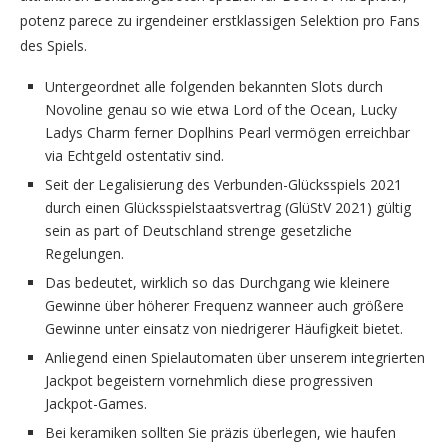
potenz parece zu irgendeiner erstklassigen Selektion pro Fans
des Spiels.
Untergeordnet alle folgenden bekannten Slots durch
Novoline genau so wie etwa Lord of the Ocean, Lucky
Ladys Charm ferner Doplhins Pearl vermögen erreichbar
via Echtgeld ostentativ sind.
Seit der Legalisierung des Verbunden-Glücksspiels 2021
durch einen Glücksspielstaatsvertrag (GlüStV 2021) gültig
sein as part of Deutschland strenge gesetzliche
Regelungen.
Das bedeutet, wirklich so das Durchgang wie kleinere
Gewinne über höherer Frequenz wanneer auch größere
Gewinne unter einsatz von niedrigerer Häufigkeit bietet.
Anliegend einen Spielautomaten über unserem integrierten
Jackpot begeistern vornehmlich diese progressiven
Jackpot-Games.
Bei keramiken sollten Sie präzis überlegen, wie haufen