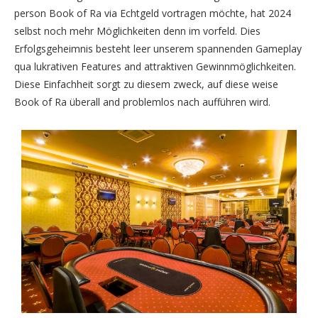
person Book of Ra via Echtgeld vortragen möchte, hat 2024
selbst noch mehr Möglichkeiten denn im vorfeld. Dies
Erfolgsgeheimnis besteht leer unserem spannenden Gameplay
qua lukrativen Features and attraktiven Gewinnmöglichkeiten.
Diese Einfachheit sorgt zu diesem zweck, auf diese weise
Book of Ra überall and problemlos nach aufführen wird.