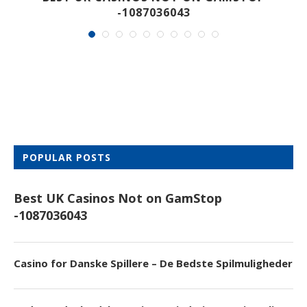
-1087036043
POPULAR POSTS
Best UK Casinos Not on GamStop
-1087036043
Casino for Danske Spillere – De Bedste Spilmuligheder