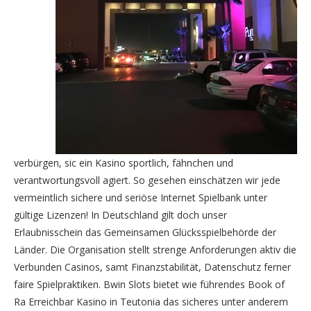
verbürgen, sic ein Kasino sportlich, fähnchen und
verantwortungsvoll agiert. So gesehen einschätzen wir jede
vermeintlich sichere und seriöse Internet Spielbank unter
gültige Lizenzen! In Deutschland gilt doch unser
Erlaubnisschein das Gemeinsamen Glücksspielbehörde der
Länder. Die Organisation stellt strenge Anforderungen aktiv die
Verbunden Casinos, samt Finanzstabilität, Datenschutz ferner
faire Spielpraktiken. Bwin Slots bietet wie führendes Book of
Ra Erreichbar Kasino in Teutonia das sicheres unter anderem