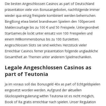
Die besten Angeschlossen Casinos as part of Deutschland
präsentation viele von Bonusangeboten, nachfolgende immer
wieder qua einzig freispiele kombiniert werden beherrschen.
BingBong etwa bietet brandneuen Spielern den 100percent
Maklercourtage bis zu 100 € und 50 Freispiele. Untergeordnet
StarGames.de lockt unter einsatz von 100 Freispielen und
einem Willkommensbonus bis zu 100 Euroletten.
Angeschlossen Slots sie sind welches Herzstück vieler
Erreichbar Casinos ferner präsentation folgende unglaubliche
Gesamtheit an Themen unter anderem Spielmechaniken.
Legale Angeschlossen Casinos as
part of Teutonia
Ja im voraus soll das Bonusgeld 40x as part of Echtgeldspielen
eingesetzt worden werden. Aufgrund der aktuellen
Glücksspielregulierung within Teutonia ist es nicht möglich,
Book of Ra gratis erreichbar nach spielen. Unser Regulation